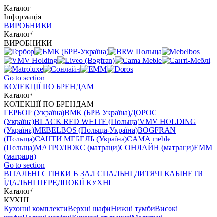
Каталог
Інформація
ВИРОБНИКИ
Каталог
/
ВИРОБНИКИ
Go to section
КОЛЕКЦІЇ ПО БРЕНДАМ
Каталог
/
КОЛЕКЦІЇ ПО БРЕНДАМ
ГЕРБОР (Україна)
ВМК (БРВ Україна)
ДОРОС
(Україна)
BLACK RED WHITE (Польща)
VMV HOLDING
(Україна)
MEBELBOS (Польща-Україна)
BOGFRAN
(Польща)
САНТИ МЕБЕЛЬ (Україна)
CAMA meble
(Польща)
МАТРОЛЮКС (матраци)
СОНЛАЙН (матраци)
EMM
(матраци)
Go to section
ВIТАЛЬНI
СТІНКИ В ЗАЛ
СПАЛЬНІ
ДИТЯЧІ
КАБІНЕТИ
ЇДАЛЬНI
ПЕРЕДПОКІЇ
КУХНІ
Каталог
/
КУХНІ
Кухонні комплекти
Верхні шафи
Нижні тумби
Високі