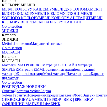
Каталог
/
КОЛЬОРИ МЕБЛІВ
МЕБЛІ КОЛЬОРУ КАШЕМІР
МЕБЛІ ДУБ СОНОМА
МЕБЛІ
БІЛОГО КОЛЬОРУ
МЕБЛІ В БІЛОМУ ГЛЯНЦІ
МЕБЛІ
ЧОРНОГО КОЛЬОРУ
МЕБЛІ КОЛЬОРУ АНТРАЦИТ
МЕБЛІ
КОЛЬОРУ ВЕНГЕ
МЕБЛІ КОЛЬОРУ КАШТАН
Go to section
ЗНИЖКИ
Каталог
/
ЗНИЖКИ
Меблі зі знижкою
Матраци зі знижкою
Go to section
МАТРАСИ
Каталог
/
МАТРАСИ
Матраци МАТРОЛЮКС
Матраци СОНЛАЙН
Матраци
SIMPLER
Матраци ЕММ
Пружинні матраци
Безпружинні
матраци
Жорсткі матраци
М'які матраци
Наматрацники
Каркаси
під матрац
Go to section
РОЗПРОДАЖ
НОВИНКИ
Оплата
Доставка меблів
Збірка
меблів
Гарантія
Повернення
Кредит
Каталоги
Фото
Відгуки
Конта
GERBOR
.KIEV.UA
МЕБЛI ГЕРБОР | ВМК | БРВ | BRW
ОФІЦІЙНИЙ МАГАЗИН ФАБРИК