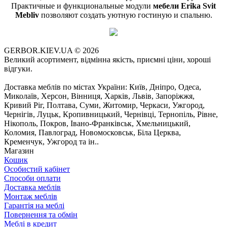
Практичные и функциональные модули
мебели Erika Svit
Mebliv
позволяют создать уютную гостиную и спальню.
GERBOR.KIEV.UA
© 2026
Великий асортимент, відмінна якість, приємні ціни, хороші
відгуки.
Доставка меблів по містах України: Київ, Дніпро, Одеса,
Миколаїв, Херсон, Вінниця, Харків, Львів, Запоріжжя,
Кривий Ріг, Полтава, Суми, Житомир, Черкаси, Ужгород,
Чернігів, Луцьк, Кропивницький, Чернівці, Тернопіль, Рівне,
Нікополь, Покров, Івано-Франківськ, Хмельницький,
Коломия, Павлоград, Новомосковськ, Біла Церква,
Кременчук, Ужгород та ін..
Магазин
Кошик
Особистий кабінет
Способи оплати
Доставка меблів
Монтаж меблів
Гарантія на меблі
Повернення та обмін
Меблі в кредит