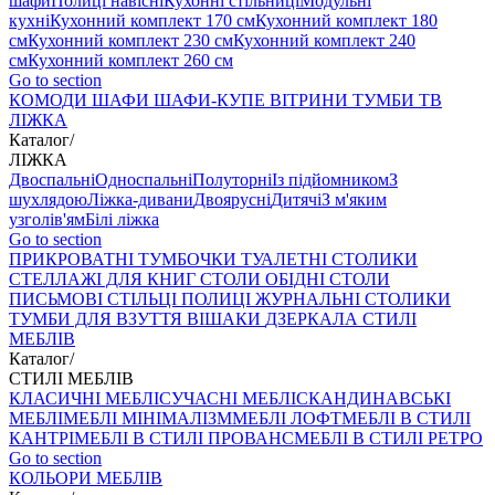
шафи
Полиці навісні
Кухонні стільниці
Модульні
кухні
Кухонний комплект 170 см
Кухонний комплект 180
см
Кухонний комплект 230 см
Кухонний комплект 240
см
Кухонний комплект 260 см
Go to section
КОМОДИ
ШАФИ
ШАФИ-КУПЕ
ВІТРИНИ
ТУМБИ ТВ
ЛІЖКА
Каталог
/
ЛІЖКА
Двоспальні
Односпальні
Полуторні
Із підйомником
З
шухлядою
Ліжка-дивани
Двоярусні
Дитячі
З м'яким
узголів'ям
Білі ліжка
Go to section
ПРИКРОВАТНІ ТУМБОЧКИ
ТУАЛЕТНІ СТОЛИКИ
СТЕЛЛАЖІ ДЛЯ КНИГ
СТОЛИ ОБІДНІ
СТОЛИ
ПИСЬМОВІ
СТІЛЬЦI
ПОЛИЦІ
ЖУРНАЛЬНІ СТОЛИКИ
ТУМБИ ДЛЯ ВЗУТТЯ
ВІШАКИ
ДЗЕРКАЛА
СТИЛІ
МЕБЛІВ
Каталог
/
СТИЛІ МЕБЛІВ
КЛАСИЧНІ МЕБЛІ
СУЧАСНІ МЕБЛІ
СКАНДИНАВСЬКІ
МЕБЛІ
МЕБЛІ МІНІМАЛІЗМ
МЕБЛІ ЛОФТ
МЕБЛІ В СТИЛІ
КАНТРІ
МЕБЛІ В СТИЛІ ПРОВАНС
МЕБЛІ В СТИЛІ РЕТРО
Go to section
КОЛЬОРИ МЕБЛІВ