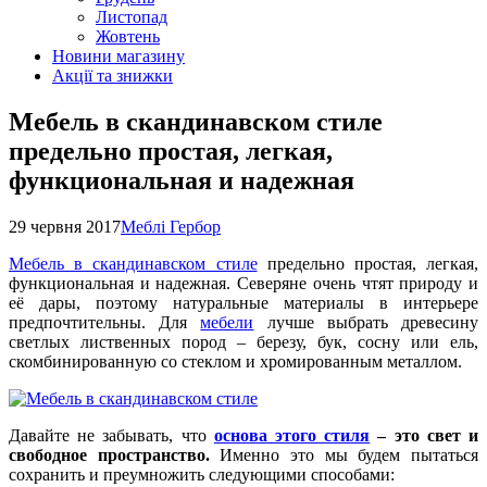
Листопад
Жовтень
Новини магазину
Акції та знижки
Мебель в скандинавском стиле
предельно простая, легкая,
функциональная и надежная
29 червня 2017
Меблі Гербор
Мебель в скандинавском стиле
предельно простая, легкая,
функциональная и надежная. Северяне очень чтят природу и
её дары, поэтому натуральные материалы в интерьере
предпочтительны. Для
мебели
лучше выбрать древесину
светлых лиственных пород – березу, бук, сосну или ель,
скомбинированную со стеклом и хромированным металлом.
Давайте не забывать, что
основа этого стиля
– это свет и
свободное пространство.
Именно это мы будем пытаться
сохранить и преумножить следующими способами: