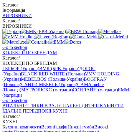
Каталог
Інформація
ВИРОБНИКИ
Каталог
/
ВИРОБНИКИ
Go to section
КОЛЕКЦІЇ ПО БРЕНДАМ
Каталог
/
КОЛЕКЦІЇ ПО БРЕНДАМ
ГЕРБОР (Україна)
ВМК (БРВ Україна)
ДОРОС
(Україна)
BLACK RED WHITE (Польща)
VMV HOLDING
(Україна)
MEBELBOS (Польща-Україна)
BOGFRAN
(Польща)
САНТИ МЕБЕЛЬ (Україна)
CAMA meble
(Польща)
МАТРОЛЮКС (матраци)
СОНЛАЙН (матраци)
EMM
(матраци)
Go to section
ВIТАЛЬНI
СТІНКИ В ЗАЛ
СПАЛЬНІ
ДИТЯЧІ
КАБІНЕТИ
ЇДАЛЬНI
ПЕРЕДПОКІЇ
КУХНІ
Каталог
/
КУХНІ
Кухонні комплекти
Верхні шафи
Нижні тумби
Високі