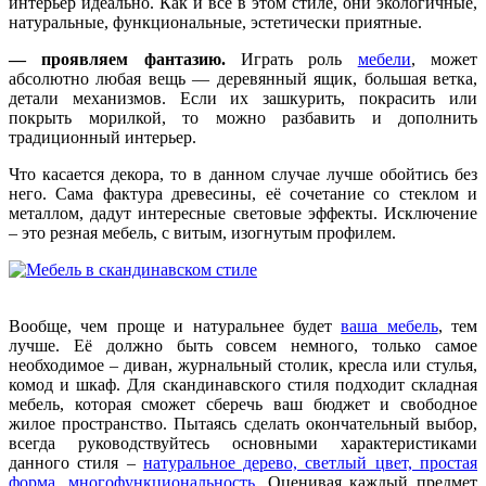
интерьер идеально. Как и все в этом стиле, они экологичные,
натуральные, функциональные, эстетически приятные.
— проявляем фантазию.
Играть роль
мебели
, может
абсолютно любая вещь — деревянный ящик, большая ветка,
детали механизмов. Если их зашкурить, покрасить или
покрыть морилкой, то можно разбавить и дополнить
традиционный интерьер.
Что касается декора, то в данном случае лучше обойтись без
него. Сама фактура древесины, её сочетание со стеклом и
металлом, дадут интересные световые эффекты. Исключение
– это резная мебель, с витым, изогнутым профилем.
Вообще, чем проще и натуральнее будет
ваша мебель
, тем
лучше. Её должно быть совсем немного, только самое
необходимое – диван, журнальный столик, кресла или стулья,
комод и шкаф. Для скандинавского стиля подходит складная
мебель, которая сможет сберечь ваш бюджет и свободное
жилое пространство. Пытаясь сделать окончательный выбор,
всегда руководствуйтесь основными характеристиками
данного стиля –
натуральное дерево, светлый цвет, простая
форма, многофункциональность
. Оценивая каждый предмет