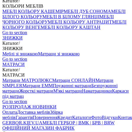
Каталог
/
КОЛЬОРИ МЕБЛІВ
МЕБЛІ КОЛЬОРУ КАШЕМІР
МЕБЛІ ДУБ СОНОМА
МЕБЛІ
БІЛОГО КОЛЬОРУ
МЕБЛІ В БІЛОМУ ГЛЯНЦІ
МЕБЛІ
ЧОРНОГО КОЛЬОРУ
МЕБЛІ КОЛЬОРУ АНТРАЦИТ
МЕБЛІ
КОЛЬОРУ ВЕНГЕ
МЕБЛІ КОЛЬОРУ КАШТАН
Go to section
ЗНИЖКИ
Каталог
/
ЗНИЖКИ
Меблі зі знижкою
Матраци зі знижкою
Go to section
МАТРАСИ
Каталог
/
МАТРАСИ
Матраци МАТРОЛЮКС
Матраци СОНЛАЙН
Матраци
SIMPLER
Матраци ЕММ
Пружинні матраци
Безпружинні
матраци
Жорсткі матраци
М'які матраци
Наматрацники
Каркаси
під матрац
Go to section
РОЗПРОДАЖ
НОВИНКИ
Оплата
Доставка меблів
Збірка
меблів
Гарантія
Повернення
Кредит
Каталоги
Фото
Відгуки
Конта
GERBOR
.KIEV.UA
МЕБЛI ГЕРБОР | ВМК | БРВ | BRW
ОФІЦІЙНИЙ МАГАЗИН ФАБРИК