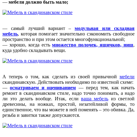
—
мебели должно быть мало;
— самый лучший вариант –
модульная или складная
мебель
, которая помогает значительно сэкономить свободное
пространство и при этом остается многофункциональной;
— хорошо, когда есть
множество полочек, ящичков, ниш
,
куда удобно складывать вещи.
А теперь о том, как сделать из своей привычной
мебели
скандинавскую. Действовать необходимо по известной схеме:
—
осматриваем и оцениванием
— перед тем, как начать
ремонт в скандинавском стиле, надо точно понимать, а надо
ли это делать вообще. Итак, если
ваша мебель
из светлой
древесины, на ножках, простой, незатейливой формы, то
единственное, что вы можете в ней поменять – это обивка. Да,
резьба и завитки также допускаются.