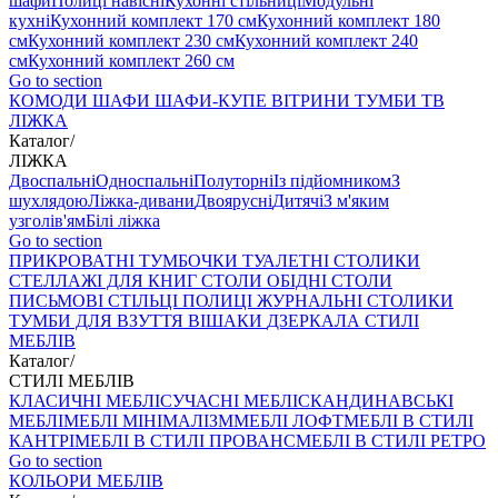
шафи
Полиці навісні
Кухонні стільниці
Модульні
кухні
Кухонний комплект 170 см
Кухонний комплект 180
см
Кухонний комплект 230 см
Кухонний комплект 240
см
Кухонний комплект 260 см
Go to section
КОМОДИ
ШАФИ
ШАФИ-КУПЕ
ВІТРИНИ
ТУМБИ ТВ
ЛІЖКА
Каталог
/
ЛІЖКА
Двоспальні
Односпальні
Полуторні
Із підйомником
З
шухлядою
Ліжка-дивани
Двоярусні
Дитячі
З м'яким
узголів'ям
Білі ліжка
Go to section
ПРИКРОВАТНІ ТУМБОЧКИ
ТУАЛЕТНІ СТОЛИКИ
СТЕЛЛАЖІ ДЛЯ КНИГ
СТОЛИ ОБІДНІ
СТОЛИ
ПИСЬМОВІ
СТІЛЬЦI
ПОЛИЦІ
ЖУРНАЛЬНІ СТОЛИКИ
ТУМБИ ДЛЯ ВЗУТТЯ
ВІШАКИ
ДЗЕРКАЛА
СТИЛІ
МЕБЛІВ
Каталог
/
СТИЛІ МЕБЛІВ
КЛАСИЧНІ МЕБЛІ
СУЧАСНІ МЕБЛІ
СКАНДИНАВСЬКІ
МЕБЛІ
МЕБЛІ МІНІМАЛІЗМ
МЕБЛІ ЛОФТ
МЕБЛІ В СТИЛІ
КАНТРІ
МЕБЛІ В СТИЛІ ПРОВАНС
МЕБЛІ В СТИЛІ РЕТРО
Go to section
КОЛЬОРИ МЕБЛІВ