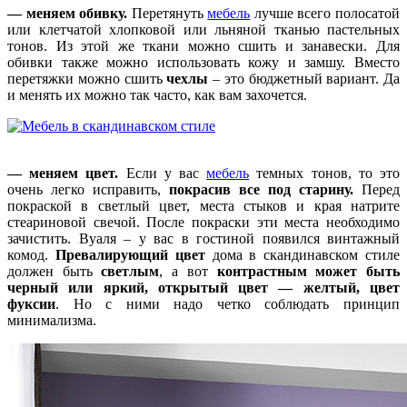
— меняем обивку.
Перетянуть
мебель
лучше всего полосатой
или клетчатой хлопковой или льняной тканью пастельных
тонов. Из этой же ткани можно сшить и занавески. Для
обивки также можно использовать кожу и замшу. Вместо
перетяжки можно сшить
чехлы
– это бюджетный вариант. Да
и менять их можно так часто, как вам захочется.
— меняем цвет.
Если у вас
мебель
темных тонов, то это
очень легко исправить,
покрасив все под старину.
Перед
покраской в светлый цвет, места стыков и края натрите
стеариновой свечой. После покраски эти места необходимо
зачистить. Вуаля – у вас в гостиной появился винтажный
комод.
Превалирующий цвет
дома в скандинавском стиле
должен быть
светлым
, а вот
контрастным может быть
черный или яркий, открытый цвет — желтый, цвет
фуксии
. Но с ними надо четко соблюдать принцип
минимализма.