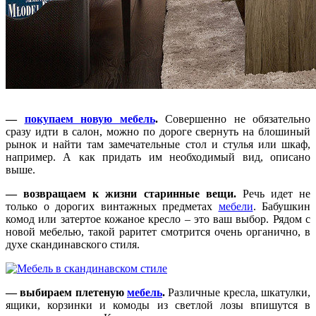
—
покупаем новую мебель
.
Совершенно не обязательно
сразу идти в салон, можно по дороге свернуть на блошиный
рынок и найти там замечательные стол и стулья или шкаф,
например. А как придать им необходимый вид, описано
выше.
— возвращаем к жизни старинные вещи.
Речь идет не
только о дорогих винтажных предметах
мебели
. Бабушкин
комод или затертое кожаное кресло – это ваш выбор. Рядом с
новой мебелью, такой раритет смотрится очень органично, в
духе скандинавского стиля.
— выбираем плетеную
мебель
.
Различные кресла, шкатулки,
ящики, корзинки и комоды из светлой лозы впишутся в