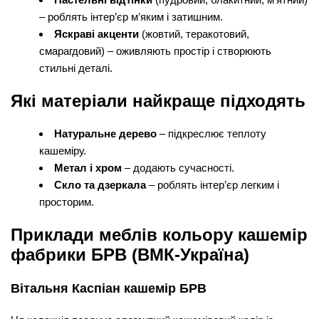
– роблять інтер’єр м’яким і затишним.
Яскраві акценти
(жовтий, теракотовий,
смарагдовий) – оживляють простір і створюють
стильні деталі.
Які матеріали найкраще підходять
Натуральне дерево
– підкреслює теплоту
кашеміру.
Метал і хром
– додають сучасності.
Скло та дзеркала
– роблять інтер’єр легким і
просторим.
Приклади меблів кольору кашемір
фабрики БРВ (ВМК-Україна)
Вітальня Каспіан кашемір БРВ