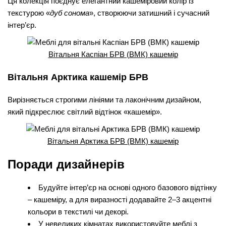
Ця колекція поєднує елегантний кашеміровий колір із
текстурою «
дуб сонома
», створюючи затишний і сучасний
інтер’єр.
Вітальня Каспіан БРВ (ВМК) кашемір
Вітальня Арктика кашемір БРВ
Вирізняється строгими лініями та лаконічним дизайном,
який підкреслює світлий відтінок «кашемір».
Вітальня Арктика БРВ (ВМК) кашемір
Поради дизайнерів
Будуйте інтер’єр на основі одного базового відтінку
– кашеміру, а для виразності додавайте 2–3 акцентні
кольори в текстилі чи декорі.
У невеликих кімнатах використовуйте меблі з