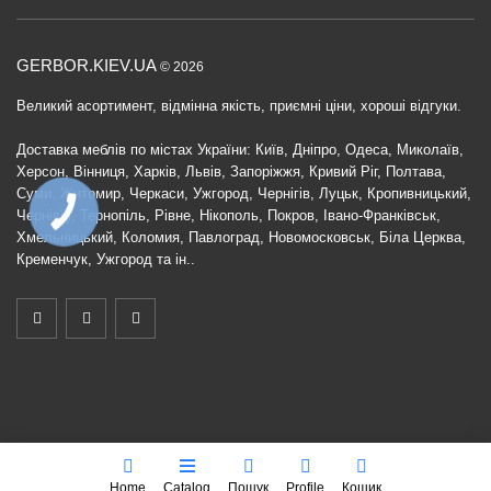
GERBOR.KIEV.UA
© 2026
Великий асортимент, відмінна якість, приємні ціни, хороші відгуки.
Доставка меблів по містах України: Київ, Дніпро, Одеса, Миколаїв,
Херсон, Вінниця, Харків, Львів, Запоріжжя, Кривий Ріг, Полтава,
Суми, Житомир, Черкаси, Ужгород, Чернігів, Луцьк, Кропивницький,
КНОПКА
Чернівці, Тернопіль, Рівне, Нікополь, Покров, Івано-Франківськ,
ЗВ'ЯЗКУ
Хмельницький, Коломия, Павлоград, Новомосковськ, Біла Церква,
Кременчук, Ужгород та ін..
Home
Catalog
Пошук
Profile
Кошик