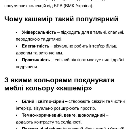
популярних колекцій від БРВ (ВМК-Україна).
Чому кашемір такий популярний
Універсальність
– підходить для вітальні, спальні,
передпокою та дитячої.
Елегантність
– візуально робить інтер’єр більш
дорогим та витонченим.
Практичність
– світлий відтінок маскує пил і дрібні
подряпини.
З якими кольорами поєднувати
меблі кольору «кашемір»
Білий і світло-сірий
– створюють свіжий та чистий
інтер’єр, візуально розширюють простір.
Темно-коричневий, венге, шоколадний
–
додають контрасту та солідності.
Пастельні відтінки
(пудровий, блакитний, м’ятний)