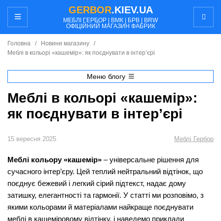
GERBOR
.KIEV.UA
МЕБЛI ГЕРБОР | ВМК | БРВ | BRW
ОФІЦІЙНИЙ МАГАЗИН ФАБРИК
Головна
/
Новини магазину
/
Меблі в кольорі «кашемір»: як поєднувати в інтер’єрі
Меню блогу
Меблі в кольорі «кашемір»:
як поєднувати в інтер’єрі
15 вересня 2025
Меблі Гербор
Меблі кольору «кашемір»
– універсальне рішення для
сучасного інтер’єру. Цей теплий нейтральний відтінок, що
поєднує бежевий і легкий сірий підтекст, надає дому
затишку, елегантності та гармонії. У статті ми розповімо, з
якими кольорами й матеріалами найкраще поєднувати
меблі в кашеміровому відтінку, і наведемо приклади