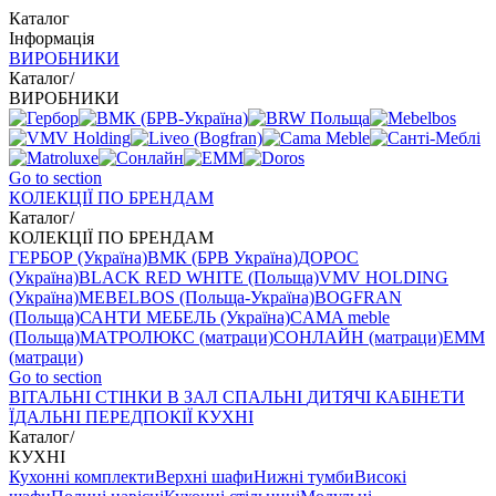
Каталог
Інформація
ВИРОБНИКИ
Каталог
/
ВИРОБНИКИ
Go to section
КОЛЕКЦІЇ ПО БРЕНДАМ
Каталог
/
КОЛЕКЦІЇ ПО БРЕНДАМ
ГЕРБОР (Україна)
ВМК (БРВ Україна)
ДОРОС
(Україна)
BLACK RED WHITE (Польща)
VMV HOLDING
(Україна)
MEBELBOS (Польща-Україна)
BOGFRAN
(Польща)
САНТИ МЕБЕЛЬ (Україна)
CAMA meble
(Польща)
МАТРОЛЮКС (матраци)
СОНЛАЙН (матраци)
EMM
(матраци)
Go to section
ВIТАЛЬНI
СТІНКИ В ЗАЛ
СПАЛЬНІ
ДИТЯЧІ
КАБІНЕТИ
ЇДАЛЬНI
ПЕРЕДПОКІЇ
КУХНІ
Каталог
/
КУХНІ
Кухонні комплекти
Верхні шафи
Нижні тумби
Високі