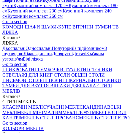
шафи
Полиці навісні
Кухонні стільниці
Модульні
кухні
Кухонний комплект 170 см
Кухонний комплект 180
см
Кухонний комплект 230 см
Кухонний комплект 240
см
Кухонний комплект 260 см
Go to section
КОМОДИ
ШАФИ
ШАФИ-КУПЕ
ВІТРИНИ
ТУМБИ ТВ
ЛІЖКА
Каталог
/
ЛІЖКА
Двоспальні
Односпальні
Полуторні
Із підйомником
З
шухлядою
Ліжка-дивани
Двоярусні
Дитячі
З м'яким
узголів'ям
Білі ліжка
Go to section
ПРИКРОВАТНІ ТУМБОЧКИ
ТУАЛЕТНІ СТОЛИКИ
СТЕЛЛАЖІ ДЛЯ КНИГ
СТОЛИ ОБІДНІ
СТОЛИ
ПИСЬМОВІ
СТІЛЬЦI
ПОЛИЦІ
ЖУРНАЛЬНІ СТОЛИКИ
ТУМБИ ДЛЯ ВЗУТТЯ
ВІШАКИ
ДЗЕРКАЛА
СТИЛІ
МЕБЛІВ
Каталог
/
СТИЛІ МЕБЛІВ
КЛАСИЧНІ МЕБЛІ
СУЧАСНІ МЕБЛІ
СКАНДИНАВСЬКІ
МЕБЛІ
МЕБЛІ МІНІМАЛІЗМ
МЕБЛІ ЛОФТ
МЕБЛІ В СТИЛІ
КАНТРІ
МЕБЛІ В СТИЛІ ПРОВАНС
МЕБЛІ В СТИЛІ РЕТРО
Go to section
КОЛЬОРИ МЕБЛІВ