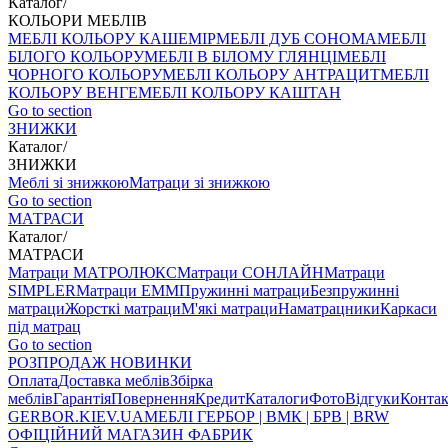
Каталог
/
КОЛЬОРИ МЕБЛІВ
МЕБЛІ КОЛЬОРУ КАШЕМІР
МЕБЛІ ДУБ СОНОМА
МЕБЛІ
БІЛОГО КОЛЬОРУ
МЕБЛІ В БІЛОМУ ГЛЯНЦІ
МЕБЛІ
ЧОРНОГО КОЛЬОРУ
МЕБЛІ КОЛЬОРУ АНТРАЦИТ
МЕБЛІ
КОЛЬОРУ ВЕНГЕ
МЕБЛІ КОЛЬОРУ КАШТАН
Go to section
ЗНИЖКИ
Каталог
/
ЗНИЖКИ
Меблі зі знижкою
Матраци зі знижкою
Go to section
МАТРАСИ
Каталог
/
МАТРАСИ
Матраци МАТРОЛЮКС
Матраци СОНЛАЙН
Матраци
SIMPLER
Матраци ЕММ
Пружинні матраци
Безпружинні
матраци
Жорсткі матраци
М'які матраци
Наматрацники
Каркаси
під матрац
Go to section
РОЗПРОДАЖ
НОВИНКИ
Оплата
Доставка меблів
Збірка
меблів
Гарантія
Повернення
Кредит
Каталоги
Фото
Відгуки
Конта
GERBOR
.KIEV.UA
МЕБЛI ГЕРБОР | ВМК | БРВ | BRW
ОФІЦІЙНИЙ МАГАЗИН ФАБРИК