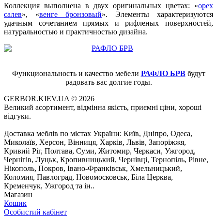
Коллекция выполнена в двух оригинальных цветах: «
орех
салев
», «
венге бронзовый
». Элементы характеризуются
удачным сочетанием прямых и рифленых поверхностей
,
натуральностью и практичностью дизайна.
Функциональность и качество мебели
РАФЛО БРВ
будут
радовать вас долгие годы.
GERBOR.KIEV.UA
© 2026
Великий асортимент, відмінна якість, приємні ціни, хороші
відгуки.
Доставка меблів по містах України: Київ, Дніпро, Одеса,
Миколаїв, Херсон, Вінниця, Харків, Львів, Запоріжжя,
Кривий Ріг, Полтава, Суми, Житомир, Черкаси, Ужгород,
Чернігів, Луцьк, Кропивницький, Чернівці, Тернопіль, Рівне,
Нікополь, Покров, Івано-Франківськ, Хмельницький,
Коломия, Павлоград, Новомосковськ, Біла Церква,
Кременчук, Ужгород та ін..
Магазин
Кошик
Особистий кабінет