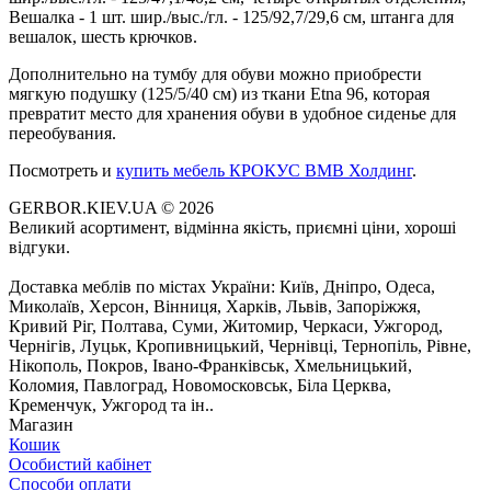
Вешалка - 1 шт. шир./выс./гл. - 125/92,7/29,6 см, штанга для
вешалок, шесть крючков.
Дополнительно на тумбу для обуви можно приобрести
мягкую подушку (125/5/40 см) из ткани Etna 96, которая
превратит место для хранения обуви в удобное сиденье для
переобувания.
Посмотреть и
купить мебель КРОКУС BMB Холдинг
.
GERBOR.KIEV.UA
© 2026
Великий асортимент, відмінна якість, приємні ціни, хороші
відгуки.
Доставка меблів по містах України: Київ, Дніпро, Одеса,
Миколаїв, Херсон, Вінниця, Харків, Львів, Запоріжжя,
Кривий Ріг, Полтава, Суми, Житомир, Черкаси, Ужгород,
Чернігів, Луцьк, Кропивницький, Чернівці, Тернопіль, Рівне,
Нікополь, Покров, Івано-Франківськ, Хмельницький,
Коломия, Павлоград, Новомосковськ, Біла Церква,
Кременчук, Ужгород та ін..
Магазин
Кошик
Особистий кабінет
Способи оплати