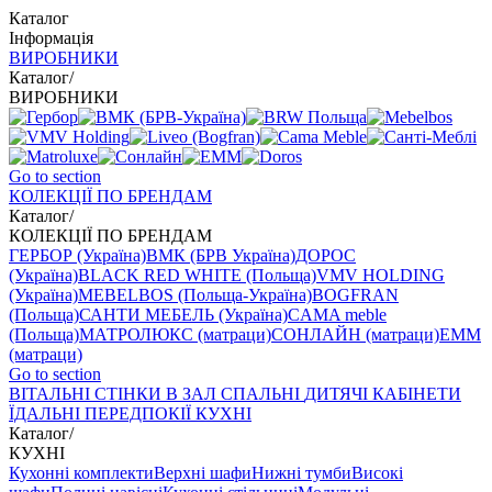
Каталог
Інформація
ВИРОБНИКИ
Каталог
/
ВИРОБНИКИ
Go to section
КОЛЕКЦІЇ ПО БРЕНДАМ
Каталог
/
КОЛЕКЦІЇ ПО БРЕНДАМ
ГЕРБОР (Україна)
ВМК (БРВ Україна)
ДОРОС
(Україна)
BLACK RED WHITE (Польща)
VMV HOLDING
(Україна)
MEBELBOS (Польща-Україна)
BOGFRAN
(Польща)
САНТИ МЕБЕЛЬ (Україна)
CAMA meble
(Польща)
МАТРОЛЮКС (матраци)
СОНЛАЙН (матраци)
EMM
(матраци)
Go to section
ВIТАЛЬНI
СТІНКИ В ЗАЛ
СПАЛЬНІ
ДИТЯЧІ
КАБІНЕТИ
ЇДАЛЬНI
ПЕРЕДПОКІЇ
КУХНІ
Каталог
/
КУХНІ
Кухонні комплекти
Верхні шафи
Нижні тумби
Високі