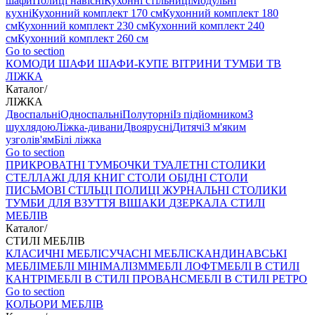
шафи
Полиці навісні
Кухонні стільниці
Модульні
кухні
Кухонний комплект 170 см
Кухонний комплект 180
см
Кухонний комплект 230 см
Кухонний комплект 240
см
Кухонний комплект 260 см
Go to section
КОМОДИ
ШАФИ
ШАФИ-КУПЕ
ВІТРИНИ
ТУМБИ ТВ
ЛІЖКА
Каталог
/
ЛІЖКА
Двоспальні
Односпальні
Полуторні
Із підйомником
З
шухлядою
Ліжка-дивани
Двоярусні
Дитячі
З м'яким
узголів'ям
Білі ліжка
Go to section
ПРИКРОВАТНІ ТУМБОЧКИ
ТУАЛЕТНІ СТОЛИКИ
СТЕЛЛАЖІ ДЛЯ КНИГ
СТОЛИ ОБІДНІ
СТОЛИ
ПИСЬМОВІ
СТІЛЬЦI
ПОЛИЦІ
ЖУРНАЛЬНІ СТОЛИКИ
ТУМБИ ДЛЯ ВЗУТТЯ
ВІШАКИ
ДЗЕРКАЛА
СТИЛІ
МЕБЛІВ
Каталог
/
СТИЛІ МЕБЛІВ
КЛАСИЧНІ МЕБЛІ
СУЧАСНІ МЕБЛІ
СКАНДИНАВСЬКІ
МЕБЛІ
МЕБЛІ МІНІМАЛІЗМ
МЕБЛІ ЛОФТ
МЕБЛІ В СТИЛІ
КАНТРІ
МЕБЛІ В СТИЛІ ПРОВАНС
МЕБЛІ В СТИЛІ РЕТРО
Go to section
КОЛЬОРИ МЕБЛІВ