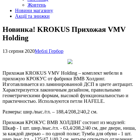
Жовтень
Новини магазину
Акції та знижки
Новинка! KROKUS Прихожая VMV
Holding
13 серпня 2020
Меблі Гербор
Прихожая KROKUS VMV Holding – комплект мебели в
прихожую КРОКУС от фабрики BMB Холдинг.
Изготавливается из ламинированной ДСП в цвете антрацит.
Характеризуется лаконичным дизайном, правильными
геометрическими формам, высокой функциональностью и
практичностью. Используются петли HAFELE.
Размеры: шир./выс./гл. – 188,4/208,2/40,2 см.
Прихожая КРОКУС BMB ХОЛДIНГ состоит из модулей:
Шкаф - 1 шт. шир./выс./гл. - 63,4/208,2/40 см, две двери, ниша,
за каждой дверью – по одной полке; Тумба для обуви - 1 шт.
шир./выс./гл. - 125/47,1/40,2 см, четыре открытых отделения;