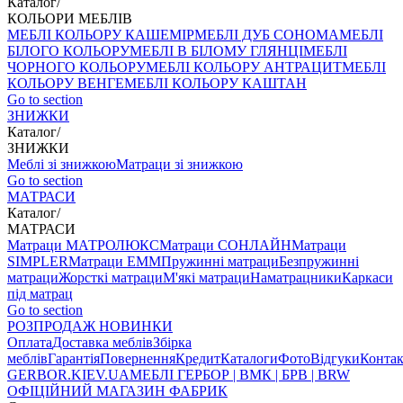
Каталог
/
КОЛЬОРИ МЕБЛІВ
МЕБЛІ КОЛЬОРУ КАШЕМІР
МЕБЛІ ДУБ СОНОМА
МЕБЛІ
БІЛОГО КОЛЬОРУ
МЕБЛІ В БІЛОМУ ГЛЯНЦІ
МЕБЛІ
ЧОРНОГО КОЛЬОРУ
МЕБЛІ КОЛЬОРУ АНТРАЦИТ
МЕБЛІ
КОЛЬОРУ ВЕНГЕ
МЕБЛІ КОЛЬОРУ КАШТАН
Go to section
ЗНИЖКИ
Каталог
/
ЗНИЖКИ
Меблі зі знижкою
Матраци зі знижкою
Go to section
МАТРАСИ
Каталог
/
МАТРАСИ
Матраци МАТРОЛЮКС
Матраци СОНЛАЙН
Матраци
SIMPLER
Матраци ЕММ
Пружинні матраци
Безпружинні
матраци
Жорсткі матраци
М'які матраци
Наматрацники
Каркаси
під матрац
Go to section
РОЗПРОДАЖ
НОВИНКИ
Оплата
Доставка меблів
Збірка
меблів
Гарантія
Повернення
Кредит
Каталоги
Фото
Відгуки
Конта
GERBOR
.KIEV.UA
МЕБЛI ГЕРБОР | ВМК | БРВ | BRW
ОФІЦІЙНИЙ МАГАЗИН ФАБРИК