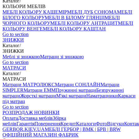
Каталог
/
КОЛЬОРИ МЕБЛІВ
МЕБЛІ КОЛЬОРУ КАШЕМІР
МЕБЛІ ДУБ СОНОМА
МЕБЛІ
БІЛОГО КОЛЬОРУ
МЕБЛІ В БІЛОМУ ГЛЯНЦІ
МЕБЛІ
ЧОРНОГО КОЛЬОРУ
МЕБЛІ КОЛЬОРУ АНТРАЦИТ
МЕБЛІ
КОЛЬОРУ ВЕНГЕ
МЕБЛІ КОЛЬОРУ КАШТАН
Go to section
ЗНИЖКИ
Каталог
/
ЗНИЖКИ
Меблі зі знижкою
Матраци зі знижкою
Go to section
МАТРАСИ
Каталог
/
МАТРАСИ
Матраци МАТРОЛЮКС
Матраци СОНЛАЙН
Матраци
SIMPLER
Матраци ЕММ
Пружинні матраци
Безпружинні
матраци
Жорсткі матраци
М'які матраци
Наматрацники
Каркаси
під матрац
Go to section
РОЗПРОДАЖ
НОВИНКИ
Оплата
Доставка меблів
Збірка
меблів
Гарантія
Повернення
Кредит
Каталоги
Фото
Відгуки
Конта
GERBOR
.KIEV.UA
МЕБЛI ГЕРБОР | ВМК | БРВ | BRW
ОФІЦІЙНИЙ МАГАЗИН ФАБРИК