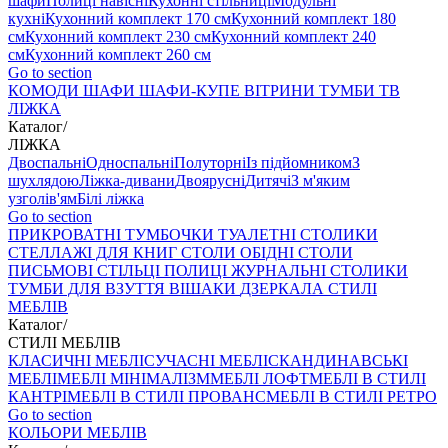
шафи
Полиці навісні
Кухонні стільниці
Модульні
кухні
Кухонний комплект 170 см
Кухонний комплект 180
см
Кухонний комплект 230 см
Кухонний комплект 240
см
Кухонний комплект 260 см
Go to section
КОМОДИ
ШАФИ
ШАФИ-КУПЕ
ВІТРИНИ
ТУМБИ ТВ
ЛІЖКА
Каталог
/
ЛІЖКА
Двоспальні
Односпальні
Полуторні
Із підйомником
З
шухлядою
Ліжка-дивани
Двоярусні
Дитячі
З м'яким
узголів'ям
Білі ліжка
Go to section
ПРИКРОВАТНІ ТУМБОЧКИ
ТУАЛЕТНІ СТОЛИКИ
СТЕЛЛАЖІ ДЛЯ КНИГ
СТОЛИ ОБІДНІ
СТОЛИ
ПИСЬМОВІ
СТІЛЬЦI
ПОЛИЦІ
ЖУРНАЛЬНІ СТОЛИКИ
ТУМБИ ДЛЯ ВЗУТТЯ
ВІШАКИ
ДЗЕРКАЛА
СТИЛІ
МЕБЛІВ
Каталог
/
СТИЛІ МЕБЛІВ
КЛАСИЧНІ МЕБЛІ
СУЧАСНІ МЕБЛІ
СКАНДИНАВСЬКІ
МЕБЛІ
МЕБЛІ МІНІМАЛІЗМ
МЕБЛІ ЛОФТ
МЕБЛІ В СТИЛІ
КАНТРІ
МЕБЛІ В СТИЛІ ПРОВАНС
МЕБЛІ В СТИЛІ РЕТРО
Go to section
КОЛЬОРИ МЕБЛІВ