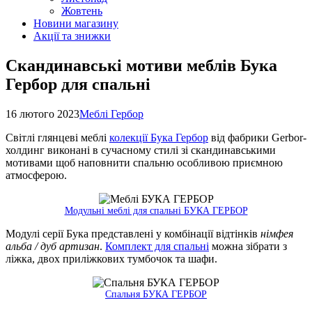
Жовтень
Новини магазину
Акції та знижки
Скандинавські мотиви меблів Бука
Гербор для спальні
16 лютого 2023
Меблі Гербор
Світлі глянцеві меблі
колекції Бука Гербор
від фабрики Gerbor-
холдинг виконані в сучасному стилі зі скандинавськими
мотивами щоб наповнити спальню особливою приємною
атмосферою.
Модульні меблі для спальні БУКА ГЕРБОР
Модулі серії Бука представлені у комбінації відтінків
німфея
альба / дуб артизан
.
Комплект для спальні
можна зібрати з
ліжка, двох приліжкових тумбочок та шафи.
Спальня БУКА ГЕРБОР