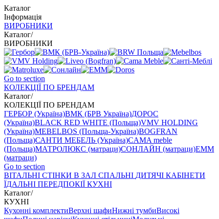
Каталог
Інформація
ВИРОБНИКИ
Каталог
/
ВИРОБНИКИ
Go to section
КОЛЕКЦІЇ ПО БРЕНДАМ
Каталог
/
КОЛЕКЦІЇ ПО БРЕНДАМ
ГЕРБОР (Україна)
ВМК (БРВ Україна)
ДОРОС
(Україна)
BLACK RED WHITE (Польща)
VMV HOLDING
(Україна)
MEBELBOS (Польща-Україна)
BOGFRAN
(Польща)
САНТИ МЕБЕЛЬ (Україна)
CAMA meble
(Польща)
МАТРОЛЮКС (матраци)
СОНЛАЙН (матраци)
EMM
(матраци)
Go to section
ВIТАЛЬНI
СТІНКИ В ЗАЛ
СПАЛЬНІ
ДИТЯЧІ
КАБІНЕТИ
ЇДАЛЬНI
ПЕРЕДПОКІЇ
КУХНІ
Каталог
/
КУХНІ
Кухонні комплекти
Верхні шафи
Нижні тумби
Високі