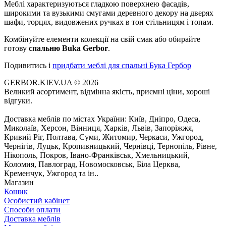
Меблі характеризуються гладкою поверхнею фасадів,
широкими та вузькими смугами деревного декору на дверях
шафи, торцях, видовжених ручках в тон стільницям і топам.
Комбінуйте елементи колекції на свій смак або обирайте
готову
спальню Buka Gerbor
.
Подивитись і
придбати меблі для спальні Бука Гербор
GERBOR.KIEV.UA
© 2026
Великий асортимент, відмінна якість, приємні ціни, хороші
відгуки.
Доставка меблів по містах України: Київ, Дніпро, Одеса,
Миколаїв, Херсон, Вінниця, Харків, Львів, Запоріжжя,
Кривий Ріг, Полтава, Суми, Житомир, Черкаси, Ужгород,
Чернігів, Луцьк, Кропивницький, Чернівці, Тернопіль, Рівне,
Нікополь, Покров, Івано-Франківськ, Хмельницький,
Коломия, Павлоград, Новомосковськ, Біла Церква,
Кременчук, Ужгород та ін..
Магазин
Кошик
Особистий кабінет
Способи оплати
Доставка меблів