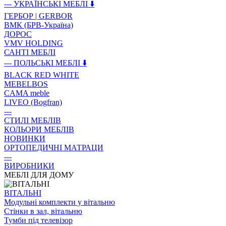
--- УКРАЇНСЬКІ МЕБЛІ ⬇️
ГЕРБОР | GERBOR
ВМК (БРВ-Україна)
ДОРОС
VMV HOLDING
САНТІ МЕБЛІ
--- ПОЛЬСЬКІ МЕБЛІ ⬇️
BLACK RED WHITE
MEBELBOS
CAMA meble
LIVEO (Bogfran)
---
СТИЛІ МЕБЛІВ
КОЛЬОРИ МЕБЛІВ
НОВИНКИ
ОРТОПЕДИЧНІ МАТРАЦИ
---
ВИРОБНИКИ
МЕБЛІ ДЛЯ ДОМУ
ВIТАЛЬНI
Модульні комплекти у вітальню
Стінки в зал, вітальню
Тумби під телевізор