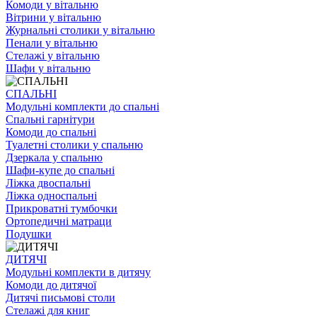
Комоди у вітальню
Вітрини у вітальню
Журнальні столики у вітальню
Пенали у вітальню
Стелажі у вітальню
Шафи у вітальню
СПАЛЬНІ
Модульні комплекти до спальні
Спальні гарнітури
Комоди до спальні
Туалетні столики у спальню
Дзеркала у спальню
Шафи-купе до спальні
Ліжка двоспальні
Ліжка односпальні
Прикроватні тумбочки
Ортопедичні матраци
Подушки
ДИТЯЧІ
Модульні комплекти в дитячу
Комоди до дитячої
Дитячі письмові столи
Стелажі для книг