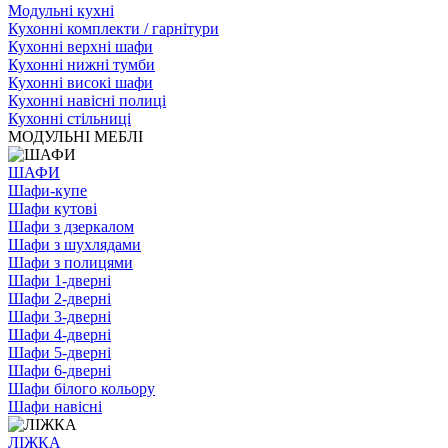
Модульні кухні
Кухонні комплекти / гарнітури
Кухонні верхні шафи
Кухонні нижні тумби
Кухонні високі шафи
Кухонні навісні полиці
Кухонні стільниці
МОДУЛЬНІ МЕБЛІ
ШАФИ
Шафи-купе
Шафи кутові
Шафи з дзеркалом
Шафи з шухлядами
Шафи з полицями
Шафи 1-дверні
Шафи 2-дверні
Шафи 3-дверні
Шафи 4-дверні
Шафи 5-дверні
Шафи 6-дверні
Шафи білого кольору
Шафи навісні
ЛІЖКА