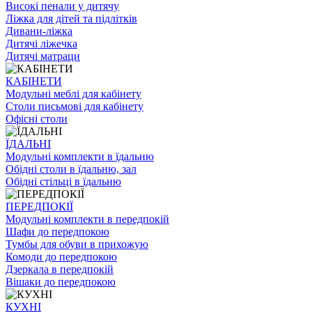
Високі пенали у дитячу
Ліжка для дітей та підлітків
Дивани-ліжка
Дитячі ліжечка
Дитячі матраци
КАБІНЕТИ
Модульні меблі для кабінету
Столи письмові для кабінету
Офісні столи
ЇДАЛЬНI
Модульні комплекти в їдальню
Обідні столи в їдальню, зал
Обідні стільці в їдальню
ПЕРЕДПОКІЇ
Модульні комплекти в передпокій
Шафи до передпокою
Тумбы для обуви в прихожую
Комоди до передпокою
Дзеркала в передпокій
Вішаки до передпокою
КУХНІ