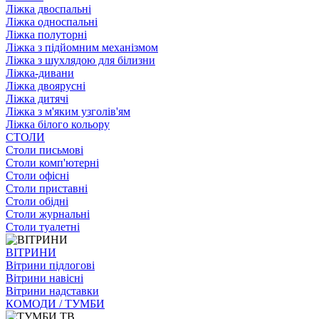
Ліжка двоспальні
Ліжка односпальні
Ліжка полуторні
Ліжка з підйомним механізмом
Ліжка з шухлядою для білизни
Ліжка-дивани
Ліжка двоярусні
Ліжка дитячі
Ліжка з м'яким узголів'ям
Ліжка білого кольору
СТОЛИ
Столи письмові
Столи комп'ютерні
Столи офісні
Столи приставні
Столи обідні
Столи журнальні
Столи туалетні
ВІТРИНИ
Вітрини підлогові
Вітрини навісні
Вітрини надставки
КОМОДИ / ТУМБИ