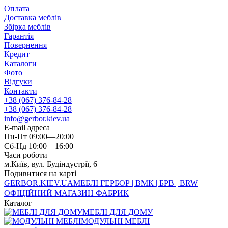
Оплата
Доставка меблів
Збірка меблів
Гарантія
Повернення
Кредит
Каталоги
Фото
Відгуки
Контакти
+38 (067) 376-84-28
+38 (067) 376-84-28
info@gerbor.kiev.ua
E-mail адреса
Пн-Пт 09:00—20:00
Сб-Нд 10:00—16:00
Часи роботи
м.Київ, вул. Будіндустрії, 6
Подивитися на карті
GERBOR
.KIEV.UA
МЕБЛI ГЕРБОР | ВМК | БРВ | BRW
ОФІЦІЙНИЙ МАГАЗИН ФАБРИК
Каталог
МЕБЛІ ДЛЯ ДОМУ
МОДУЛЬНІ МЕБЛІ