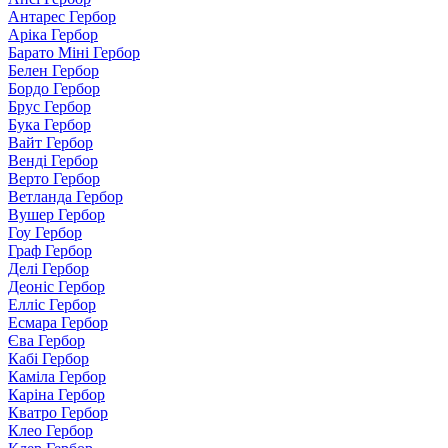
Антарес Гербор
Аріка Гербор
Барато Міні Гербор
Белен Гербор
Бордо Гербор
Брус Гербор
Бука Гербор
Вайт Гербор
Венді Гербор
Верто Гербор
Ветланда Гербор
Вушер Гербор
Гоу Гербор
Граф Гербор
Делі Гербор
Деоніс Гербор
Елліс Гербор
Есмара Гербор
Єва Гербор
Кабі Гербор
Каміла Гербор
Каріна Гербор
Кватро Гербор
Клео Гербор