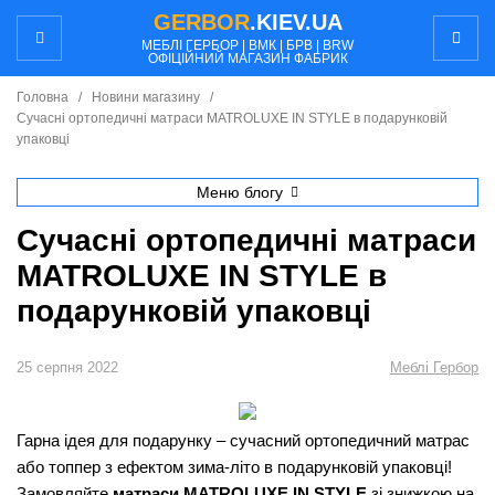
GERBOR
.KIEV.UA
МЕБЛI ГЕРБОР | ВМК | БРВ | BRW
ОФІЦІЙНИЙ МАГАЗИН ФАБРИК
Головна
/
Новини магазину
/
Сучасні ортопедичні матраси MATROLUXE IN STYLE в подарунковій
упаковці
Меню блогу
Сучасні ортопедичні матраси
MATROLUXE IN STYLE в
подарунковій упаковці
25 серпня 2022
Меблі Гербор
Гарна ідея для подарунку – сучасний ортопедичний матрас
або топпер з ефектом зима-літо в подарунковій упаковці!
Замовляйте
матраси MATROLUXE IN STYLE
зі знижкою на