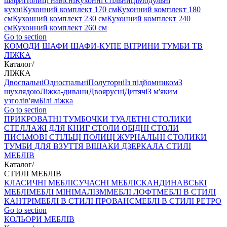
шафи
Полиці навісні
Кухонні стільниці
Модульні
кухні
Кухонний комплект 170 см
Кухонний комплект 180
см
Кухонний комплект 230 см
Кухонний комплект 240
см
Кухонний комплект 260 см
Go to section
КОМОДИ
ШАФИ
ШАФИ-КУПЕ
ВІТРИНИ
ТУМБИ ТВ
ЛІЖКА
Каталог
/
ЛІЖКА
Двоспальні
Односпальні
Полуторні
Із підйомником
З
шухлядою
Ліжка-дивани
Двоярусні
Дитячі
З м'яким
узголів'ям
Білі ліжка
Go to section
ПРИКРОВАТНІ ТУМБОЧКИ
ТУАЛЕТНІ СТОЛИКИ
СТЕЛЛАЖІ ДЛЯ КНИГ
СТОЛИ ОБІДНІ
СТОЛИ
ПИСЬМОВІ
СТІЛЬЦI
ПОЛИЦІ
ЖУРНАЛЬНІ СТОЛИКИ
ТУМБИ ДЛЯ ВЗУТТЯ
ВІШАКИ
ДЗЕРКАЛА
СТИЛІ
МЕБЛІВ
Каталог
/
СТИЛІ МЕБЛІВ
КЛАСИЧНІ МЕБЛІ
СУЧАСНІ МЕБЛІ
СКАНДИНАВСЬКІ
МЕБЛІ
МЕБЛІ МІНІМАЛІЗМ
МЕБЛІ ЛОФТ
МЕБЛІ В СТИЛІ
КАНТРІ
МЕБЛІ В СТИЛІ ПРОВАНС
МЕБЛІ В СТИЛІ РЕТРО
Go to section
КОЛЬОРИ МЕБЛІВ