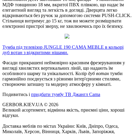
МДФ товщиною 18 мм, вкритої ПВХ плівкою, що надає їм
елегантний вигляд та легкість в догляді. Дверцята легко
відкриваються без ручок за допомогою системи PUSH-CLICK.
Стільниця витримує до 15 кг, тож ви можете розміщувати
електронні пристрої зверху, не хвилюючись про їх безпеку.
Тумба під телевізор JUNGLE 190 CAMA MEBLE в кольорі
дуб вотан з відкритими нішами.
Фасади прикрашені неймовірно красивим фрезеруванням у
вигляді хвилястих вертикальних ліній, що надають їм
особливого шарму та унікальності. Колір
дуб вотан
тумби
гармонійно поєднується з різними інтер'єрними стилями,
створюючи затишну та модерну атмосферу у кімнаті.
Подивитись і
придбати тумбу ТВ Джангл Cama
GERBOR.KIEV.UA
© 2026
Великий асортимент, відмінна якість, приємні ціни, хороші
відгуки.
Доставка меблів по містах України: Київ, Дніпро, Одеса,
Миколаїв, Херсон, Вінниця, Харків, Львів, Запоріжжя,