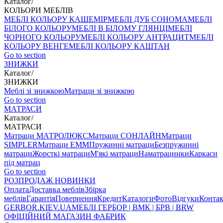
Каталог
/
КОЛЬОРИ МЕБЛІВ
МЕБЛІ КОЛЬОРУ КАШЕМІР
МЕБЛІ ДУБ СОНОМА
МЕБЛІ
БІЛОГО КОЛЬОРУ
МЕБЛІ В БІЛОМУ ГЛЯНЦІ
МЕБЛІ
ЧОРНОГО КОЛЬОРУ
МЕБЛІ КОЛЬОРУ АНТРАЦИТ
МЕБЛІ
КОЛЬОРУ ВЕНГЕ
МЕБЛІ КОЛЬОРУ КАШТАН
Go to section
ЗНИЖКИ
Каталог
/
ЗНИЖКИ
Меблі зі знижкою
Матраци зі знижкою
Go to section
МАТРАСИ
Каталог
/
МАТРАСИ
Матраци МАТРОЛЮКС
Матраци СОНЛАЙН
Матраци
SIMPLER
Матраци ЕММ
Пружинні матраци
Безпружинні
матраци
Жорсткі матраци
М'які матраци
Наматрацники
Каркаси
під матрац
Go to section
РОЗПРОДАЖ
НОВИНКИ
Оплата
Доставка меблів
Збірка
меблів
Гарантія
Повернення
Кредит
Каталоги
Фото
Відгуки
Конта
GERBOR
.KIEV.UA
МЕБЛI ГЕРБОР | ВМК | БРВ | BRW
ОФІЦІЙНИЙ МАГАЗИН ФАБРИК