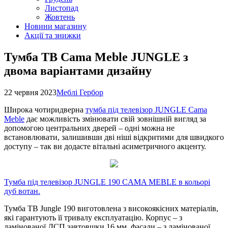
Листопад
Жовтень
Новини магазину
Акції та знижки
Тумба ТВ Cama Meble JUNGLE з
двома варіантами дизайну
22 червня 2023
Меблі Гербор
Широка чотиридверна
тумба під телевізор JUNGLE Cama
Meble
дає можливість змінювати свій зовнішній вигляд за
допомогою центральних дверей – одні можна не
встановлювати, залишивши дві ніші відкритими для швидкого
доступу – так ви додасте вітальні асиметричного акценту.
Тумба під телевізор JUNGLE 190 CAMA MEBLE в кольорі
дуб вотан.
Тумба ТВ Jungle 190 виготовлена з високоякісних матеріалів,
які гарантують її тривалу експлуатацію. Корпус – з
ламінованої ДСП завтовшки 16 мм, фасади – з ламінованої