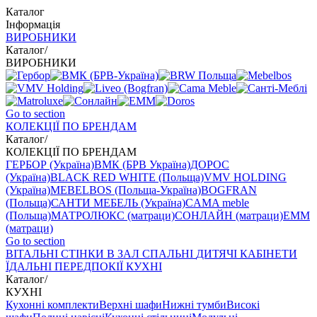
Каталог
Інформація
ВИРОБНИКИ
Каталог
/
ВИРОБНИКИ
Go to section
КОЛЕКЦІЇ ПО БРЕНДАМ
Каталог
/
КОЛЕКЦІЇ ПО БРЕНДАМ
ГЕРБОР (Україна)
ВМК (БРВ Україна)
ДОРОС
(Україна)
BLACK RED WHITE (Польща)
VMV HOLDING
(Україна)
MEBELBOS (Польща-Україна)
BOGFRAN
(Польща)
САНТИ МЕБЕЛЬ (Україна)
CAMA meble
(Польща)
МАТРОЛЮКС (матраци)
СОНЛАЙН (матраци)
EMM
(матраци)
Go to section
ВIТАЛЬНI
СТІНКИ В ЗАЛ
СПАЛЬНІ
ДИТЯЧІ
КАБІНЕТИ
ЇДАЛЬНI
ПЕРЕДПОКІЇ
КУХНІ
Каталог
/
КУХНІ
Кухонні комплекти
Верхні шафи
Нижні тумби
Високі