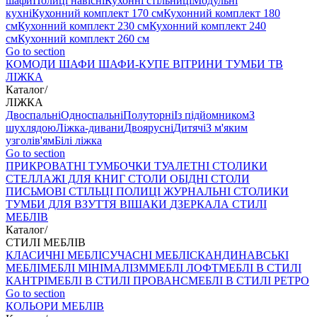
шафи
Полиці навісні
Кухонні стільниці
Модульні
кухні
Кухонний комплект 170 см
Кухонний комплект 180
см
Кухонний комплект 230 см
Кухонний комплект 240
см
Кухонний комплект 260 см
Go to section
КОМОДИ
ШАФИ
ШАФИ-КУПЕ
ВІТРИНИ
ТУМБИ ТВ
ЛІЖКА
Каталог
/
ЛІЖКА
Двоспальні
Односпальні
Полуторні
Із підйомником
З
шухлядою
Ліжка-дивани
Двоярусні
Дитячі
З м'яким
узголів'ям
Білі ліжка
Go to section
ПРИКРОВАТНІ ТУМБОЧКИ
ТУАЛЕТНІ СТОЛИКИ
СТЕЛЛАЖІ ДЛЯ КНИГ
СТОЛИ ОБІДНІ
СТОЛИ
ПИСЬМОВІ
СТІЛЬЦI
ПОЛИЦІ
ЖУРНАЛЬНІ СТОЛИКИ
ТУМБИ ДЛЯ ВЗУТТЯ
ВІШАКИ
ДЗЕРКАЛА
СТИЛІ
МЕБЛІВ
Каталог
/
СТИЛІ МЕБЛІВ
КЛАСИЧНІ МЕБЛІ
СУЧАСНІ МЕБЛІ
СКАНДИНАВСЬКІ
МЕБЛІ
МЕБЛІ МІНІМАЛІЗМ
МЕБЛІ ЛОФТ
МЕБЛІ В СТИЛІ
КАНТРІ
МЕБЛІ В СТИЛІ ПРОВАНС
МЕБЛІ В СТИЛІ РЕТРО
Go to section
КОЛЬОРИ МЕБЛІВ