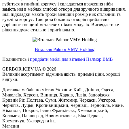
губиться в глибині корпусу і складається враження ніби
замість неї в меблях глибокі отвори для зручного відкривання.
Білі підкладки мають трохи менший розмір ніж стільниці та
вужчі за корпус. Товщина бокових отворів приблизно
дорівнює товщині металевих ніжок модулів. Виглядає таке
рішення дуже стильно і оригінально.
Вітальня Palmor VMV Holding
Подивитись і
придбати меблі для вітальні Палмор ВМВ
GERBOR.KIEV.UA
© 2026
Великий асортимент, відмінна якість, приємні ціни, хороші
відгуки.
Доставка меблів по містах України: Київ, Дніпро, Одеса,
Миколаїв, Херсон, Вінниця, Харків, Львів, Запоріжжя,
Кривий Ріг, Полтава, Суми, Житомир, Черкаси, Ужгород,
Чернігів, Луцьк, Кропивницький, Чернівці, Тернопіль, Рівне,
Нікополь, Покров, Івано-Франківськ, Хмельницький,
Коломия, Павлоград, Новомосковськ, Біла Церква,
Кременчук, Ужгород та ін..
Магазин