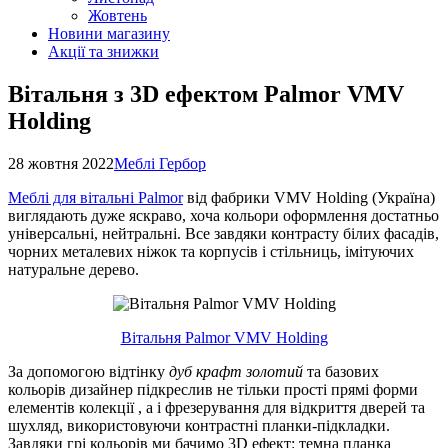
Жовтень
Новини магазину
Акції та знижки
Вітальня з 3D ефектом Palmor VMV
Holding
28 жовтня 2022
Меблі Гербор
Меблі для вітальні Palmor
від фабрики VMV Holding (Україна)
виглядають дуже яскраво, хоча кольори оформлення достатньо
універсальні, нейтральні. Все завдяки контрасту білих фасадів,
чорних металевих ніжок та корпусів і стільниць, імітуючих
натуральне дерево.
Вітальня Palmor VMV Holding
За допомогою відтінку
дуб крафт золотий
та базових
кольорів дизайнер підкреслив не тільки прості прямі форми
елементів колекції , а і фрезерування для відкриття дверей та
шухляд, використовуючи контрастні планки-підкладки.
Завдяки грі кольорів ми бачимо 3D ефект: темна планка