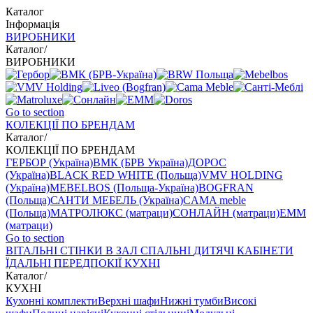
Каталог
Інформація
ВИРОБНИКИ
Каталог
/
ВИРОБНИКИ
Go to section
КОЛЕКЦІЇ ПО БРЕНДАМ
Каталог
/
КОЛЕКЦІЇ ПО БРЕНДАМ
ГЕРБОР (Україна)
ВМК (БРВ Україна)
ДОРОС
(Україна)
BLACK RED WHITE (Польща)
VMV HOLDING
(Україна)
MEBELBOS (Польща-Україна)
BOGFRAN
(Польща)
САНТИ МЕБЕЛЬ (Україна)
CAMA meble
(Польща)
МАТРОЛЮКС (матраци)
СОНЛАЙН (матраци)
EMM
(матраци)
Go to section
ВIТАЛЬНI
СТІНКИ В ЗАЛ
СПАЛЬНІ
ДИТЯЧІ
КАБІНЕТИ
ЇДАЛЬНI
ПЕРЕДПОКІЇ
КУХНІ
Каталог
/
КУХНІ
Кухонні комплекти
Верхні шафи
Нижні тумби
Високі