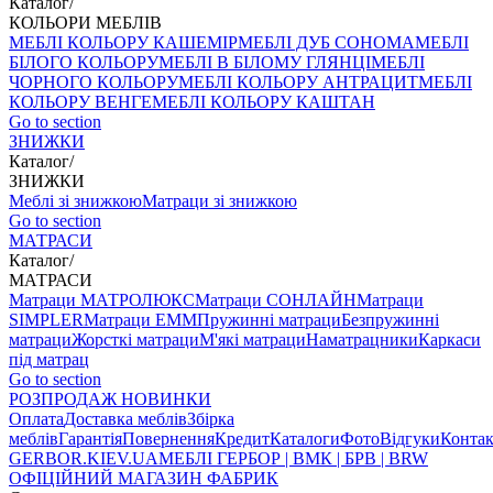
Каталог
/
КОЛЬОРИ МЕБЛІВ
МЕБЛІ КОЛЬОРУ КАШЕМІР
МЕБЛІ ДУБ СОНОМА
МЕБЛІ
БІЛОГО КОЛЬОРУ
МЕБЛІ В БІЛОМУ ГЛЯНЦІ
МЕБЛІ
ЧОРНОГО КОЛЬОРУ
МЕБЛІ КОЛЬОРУ АНТРАЦИТ
МЕБЛІ
КОЛЬОРУ ВЕНГЕ
МЕБЛІ КОЛЬОРУ КАШТАН
Go to section
ЗНИЖКИ
Каталог
/
ЗНИЖКИ
Меблі зі знижкою
Матраци зі знижкою
Go to section
МАТРАСИ
Каталог
/
МАТРАСИ
Матраци МАТРОЛЮКС
Матраци СОНЛАЙН
Матраци
SIMPLER
Матраци ЕММ
Пружинні матраци
Безпружинні
матраци
Жорсткі матраци
М'які матраци
Наматрацники
Каркаси
під матрац
Go to section
РОЗПРОДАЖ
НОВИНКИ
Оплата
Доставка меблів
Збірка
меблів
Гарантія
Повернення
Кредит
Каталоги
Фото
Відгуки
Конта
GERBOR
.KIEV.UA
МЕБЛI ГЕРБОР | ВМК | БРВ | BRW
ОФІЦІЙНИЙ МАГАЗИН ФАБРИК