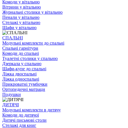
Комоди у вітальню
Вітрини у вітальню
Журнальні столики у вітальню
Пенали у вітальню
Стелажі у вітальню
Шафи у вітальню
СПАЛЬНІ
Модульні комплекти до спальні
Спальні гарнітури
Комоди до спальні
Туалетні столики у спальню
Дзеркала у спальню
Шафи-купе до спальні
Ліжка двоспальні
Ліжка односпальні
Прикроватні тумбочки
Ортопедичні матраци
Подушки
ДИТЯЧІ
Модульні комплекти в дитячу
Комоди до дитячої
Дитячі письмові столи
Стелажі для книг