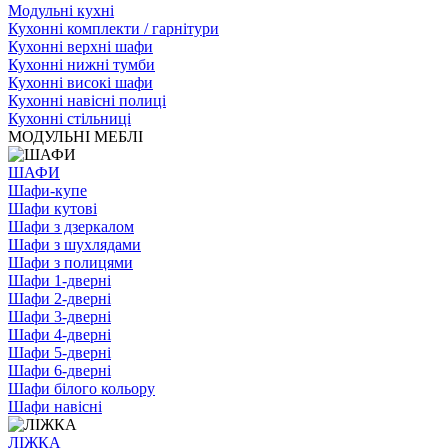
Модульні кухні
Кухонні комплекти / гарнітури
Кухонні верхні шафи
Кухонні нижні тумби
Кухонні високі шафи
Кухонні навісні полиці
Кухонні стільниці
МОДУЛЬНІ МЕБЛІ
ШАФИ
Шафи-купе
Шафи кутові
Шафи з дзеркалом
Шафи з шухлядами
Шафи з полицями
Шафи 1-дверні
Шафи 2-дверні
Шафи 3-дверні
Шафи 4-дверні
Шафи 5-дверні
Шафи 6-дверні
Шафи білого кольору
Шафи навісні
ЛІЖКА