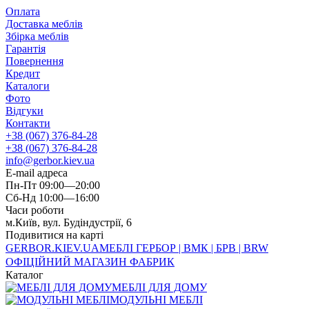
Оплата
Доставка меблів
Збірка меблів
Гарантія
Повернення
Кредит
Каталоги
Фото
Відгуки
Контакти
+38 (067) 376-84-28
+38 (067) 376-84-28
info@gerbor.kiev.ua
E-mail адреса
Пн-Пт 09:00—20:00
Сб-Нд 10:00—16:00
Часи роботи
м.Київ, вул. Будіндустрії, 6
Подивитися на карті
GERBOR
.KIEV.UA
МЕБЛI ГЕРБОР | ВМК | БРВ | BRW
ОФІЦІЙНИЙ МАГАЗИН ФАБРИК
Каталог
МЕБЛІ ДЛЯ ДОМУ
МОДУЛЬНІ МЕБЛІ