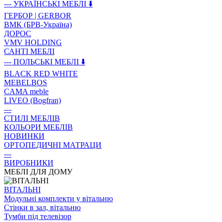
--- УКРАЇНСЬКІ МЕБЛІ ⬇️
ГЕРБОР | GERBOR
ВМК (БРВ-Україна)
ДОРОС
VMV HOLDING
САНТІ МЕБЛІ
--- ПОЛЬСЬКІ МЕБЛІ ⬇️
BLACK RED WHITE
MEBELBOS
CAMA meble
LIVEO (Bogfran)
---
СТИЛІ МЕБЛІВ
КОЛЬОРИ МЕБЛІВ
НОВИНКИ
ОРТОПЕДИЧНІ МАТРАЦИ
---
ВИРОБНИКИ
МЕБЛІ ДЛЯ ДОМУ
ВIТАЛЬНI
Модульні комплекти у вітальню
Стінки в зал, вітальню
Тумби під телевізор