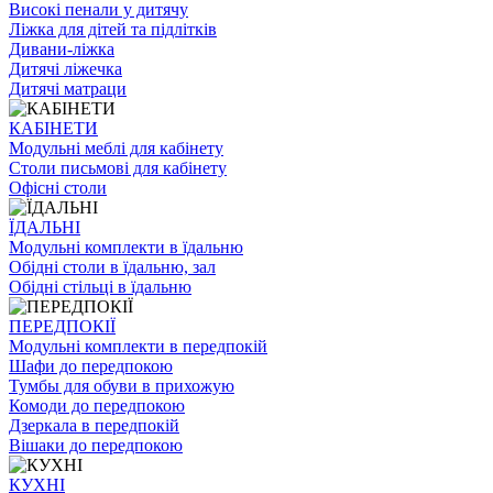
Високі пенали у дитячу
Ліжка для дітей та підлітків
Дивани-ліжка
Дитячі ліжечка
Дитячі матраци
КАБІНЕТИ
Модульні меблі для кабінету
Столи письмові для кабінету
Офісні столи
ЇДАЛЬНI
Модульні комплекти в їдальню
Обідні столи в їдальню, зал
Обідні стільці в їдальню
ПЕРЕДПОКІЇ
Модульні комплекти в передпокій
Шафи до передпокою
Тумбы для обуви в прихожую
Комоди до передпокою
Дзеркала в передпокій
Вішаки до передпокою
КУХНІ