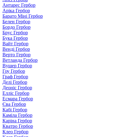
Антарес Гербор
Аріка Гербор
Барато Міні Гербор
Белен Гербор
Бордо Гербор
Брус Гербор
Бука Гербор
Вайт Гербор
Венді Гербор
Верто Гербор
Ветланда Гербор
Вушер Гербор
Гоу Гербор
Граф Гербор
Делі Гербор
Деоніс Гербор
Елліс Гербор
Есмара Гербор
Єва Гербор
Кабі Гербор
Каміла Гербор
Каріна Гербор
Кватро Гербор
Клео Гербор