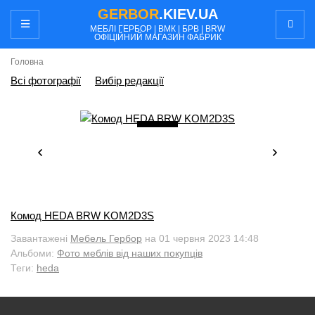
GERBOR
.KIEV.UA
МЕБЛI ГЕРБОР | ВМК | БРВ | BRW
ОФІЦІЙНИЙ МАГАЗИН ФАБРИК
Головна
Всі фотографії
Вибір редакції
6
/ 7
Комод HEDA BRW KOM2D3S
Завантажені
Мебель Гербор
на 01 червня 2023 14:48
Альбоми:
Фото меблів від наших покупців
Теги:
heda