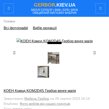
GERBOR
.KIEV.UA
МЕБЛI ГЕРБОР | ВМК | БРВ | BRW
ОФІЦІЙНИЙ МАГАЗИН ФАБРИК
Головна
Всі фотографії
Вибір редакції
1
/ 4
КОЕН Комод KOM2D4S Гербор венге магія
Завантажені
Мебель Гербор
на 28 серпня 2023 16:14
Альбоми:
Фото меблів від наших покупців
Теги:
комод
,
коен