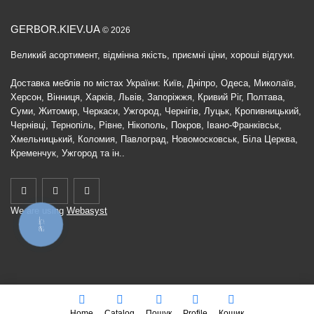
GERBOR.KIEV.UA
© 2026
Великий асортимент, відмінна якість, приємні ціни, хороші відгуки.
Доставка меблів по містах України: Київ, Дніпро, Одеса, Миколаїв,
Херсон, Вінниця, Харків, Львів, Запоріжжя, Кривий Ріг, Полтава,
Суми, Житомир, Черкаси, Ужгород, Чернігів, Луцьк, Кропивницький,
Чернівці, Тернопіль, Рівне, Нікополь, Покров, Івано-Франківськ,
Хмельницький, Коломия, Павлоград, Новомосковськ, Біла Церква,
Кременчук, Ужгород та ін..
We are using
Webasyst
КНОПКА
ЗВ'ЯЗКУ
Home
Catalog
Пошук
Profile
Кошик