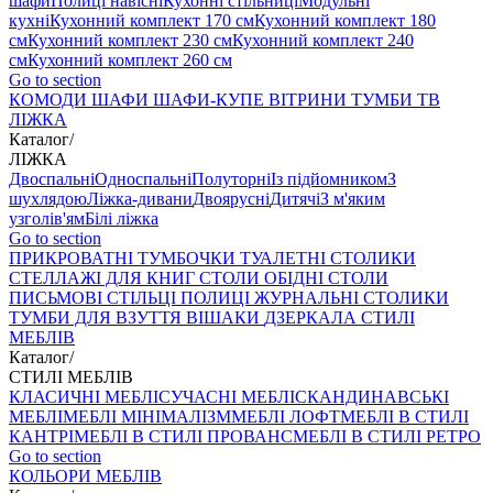
шафи
Полиці навісні
Кухонні стільниці
Модульні
кухні
Кухонний комплект 170 см
Кухонний комплект 180
см
Кухонний комплект 230 см
Кухонний комплект 240
см
Кухонний комплект 260 см
Go to section
КОМОДИ
ШАФИ
ШАФИ-КУПЕ
ВІТРИНИ
ТУМБИ ТВ
ЛІЖКА
Каталог
/
ЛІЖКА
Двоспальні
Односпальні
Полуторні
Із підйомником
З
шухлядою
Ліжка-дивани
Двоярусні
Дитячі
З м'яким
узголів'ям
Білі ліжка
Go to section
ПРИКРОВАТНІ ТУМБОЧКИ
ТУАЛЕТНІ СТОЛИКИ
СТЕЛЛАЖІ ДЛЯ КНИГ
СТОЛИ ОБІДНІ
СТОЛИ
ПИСЬМОВІ
СТІЛЬЦI
ПОЛИЦІ
ЖУРНАЛЬНІ СТОЛИКИ
ТУМБИ ДЛЯ ВЗУТТЯ
ВІШАКИ
ДЗЕРКАЛА
СТИЛІ
МЕБЛІВ
Каталог
/
СТИЛІ МЕБЛІВ
КЛАСИЧНІ МЕБЛІ
СУЧАСНІ МЕБЛІ
СКАНДИНАВСЬКІ
МЕБЛІ
МЕБЛІ МІНІМАЛІЗМ
МЕБЛІ ЛОФТ
МЕБЛІ В СТИЛІ
КАНТРІ
МЕБЛІ В СТИЛІ ПРОВАНС
МЕБЛІ В СТИЛІ РЕТРО
Go to section
КОЛЬОРИ МЕБЛІВ