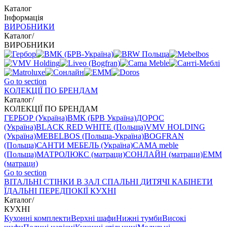
Каталог
Інформація
ВИРОБНИКИ
Каталог
/
ВИРОБНИКИ
Go to section
КОЛЕКЦІЇ ПО БРЕНДАМ
Каталог
/
КОЛЕКЦІЇ ПО БРЕНДАМ
ГЕРБОР (Україна)
ВМК (БРВ Україна)
ДОРОС
(Україна)
BLACK RED WHITE (Польща)
VMV HOLDING
(Україна)
MEBELBOS (Польща-Україна)
BOGFRAN
(Польща)
САНТИ МЕБЕЛЬ (Україна)
CAMA meble
(Польща)
МАТРОЛЮКС (матраци)
СОНЛАЙН (матраци)
EMM
(матраци)
Go to section
ВIТАЛЬНI
СТІНКИ В ЗАЛ
СПАЛЬНІ
ДИТЯЧІ
КАБІНЕТИ
ЇДАЛЬНI
ПЕРЕДПОКІЇ
КУХНІ
Каталог
/
КУХНІ
Кухонні комплекти
Верхні шафи
Нижні тумби
Високі