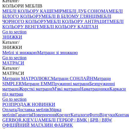
Каталог
/
КОЛЬОРИ МЕБЛІВ
МЕБЛІ КОЛЬОРУ КАШЕМІР
МЕБЛІ ДУБ СОНОМА
МЕБЛІ
БІЛОГО КОЛЬОРУ
МЕБЛІ В БІЛОМУ ГЛЯНЦІ
МЕБЛІ
ЧОРНОГО КОЛЬОРУ
МЕБЛІ КОЛЬОРУ АНТРАЦИТ
МЕБЛІ
КОЛЬОРУ ВЕНГЕ
МЕБЛІ КОЛЬОРУ КАШТАН
Go to section
ЗНИЖКИ
Каталог
/
ЗНИЖКИ
Меблі зі знижкою
Матраци зі знижкою
Go to section
МАТРАСИ
Каталог
/
МАТРАСИ
Матраци МАТРОЛЮКС
Матраци СОНЛАЙН
Матраци
SIMPLER
Матраци ЕММ
Пружинні матраци
Безпружинні
матраци
Жорсткі матраци
М'які матраци
Наматрацники
Каркаси
під матрац
Go to section
РОЗПРОДАЖ
НОВИНКИ
Оплата
Доставка меблів
Збірка
меблів
Гарантія
Повернення
Кредит
Каталоги
Фото
Відгуки
Конта
GERBOR
.KIEV.UA
МЕБЛI ГЕРБОР | ВМК | БРВ | BRW
ОФІЦІЙНИЙ МАГАЗИН ФАБРИК