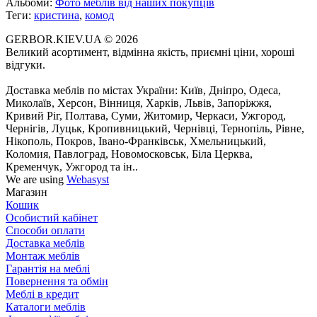
Альбоми:
Фото меблів від наших покупців
Теги:
кристина
,
комод
GERBOR.KIEV.UA
© 2026
Великий асортимент, відмінна якість, приємні ціни, хороші
відгуки.
Доставка меблів по містах України: Київ, Дніпро, Одеса,
Миколаїв, Херсон, Вінниця, Харків, Львів, Запоріжжя,
Кривий Ріг, Полтава, Суми, Житомир, Черкаси, Ужгород,
Чернігів, Луцьк, Кропивницький, Чернівці, Тернопіль, Рівне,
Нікополь, Покров, Івано-Франківськ, Хмельницький,
Коломия, Павлоград, Новомосковськ, Біла Церква,
Кременчук, Ужгород та ін..
We are using
Webasyst
Магазин
Кошик
Особистий кабінет
Способи оплати
Доставка меблів
Монтаж меблів
Гарантія на меблі
Повернення та обмін
Меблі в кредит
Каталоги меблів