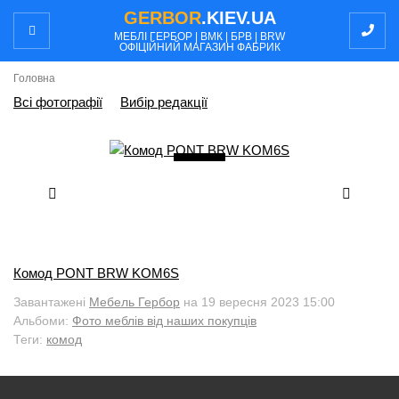
GERBOR
.KIEV.UA
МЕБЛI ГЕРБОР | ВМК | БРВ | BRW
ОФІЦІЙНИЙ МАГАЗИН ФАБРИК
Головна
Всі фотографії
Вибір редакції
1
/ 5
Комод PONT BRW KOM6S
Завантажені
Мебель Гербор
на 19 вересня 2023 15:00
Альбоми:
Фото меблів від наших покупців
Теги:
комод