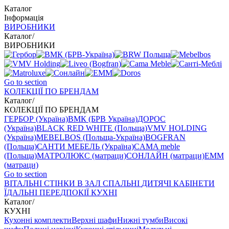
Каталог
Інформація
ВИРОБНИКИ
Каталог
/
ВИРОБНИКИ
Go to section
КОЛЕКЦІЇ ПО БРЕНДАМ
Каталог
/
КОЛЕКЦІЇ ПО БРЕНДАМ
ГЕРБОР (Україна)
ВМК (БРВ Україна)
ДОРОС
(Україна)
BLACK RED WHITE (Польща)
VMV HOLDING
(Україна)
MEBELBOS (Польща-Україна)
BOGFRAN
(Польща)
САНТИ МЕБЕЛЬ (Україна)
CAMA meble
(Польща)
МАТРОЛЮКС (матраци)
СОНЛАЙН (матраци)
EMM
(матраци)
Go to section
ВIТАЛЬНI
СТІНКИ В ЗАЛ
СПАЛЬНІ
ДИТЯЧІ
КАБІНЕТИ
ЇДАЛЬНI
ПЕРЕДПОКІЇ
КУХНІ
Каталог
/
КУХНІ
Кухонні комплекти
Верхні шафи
Нижні тумби
Високі