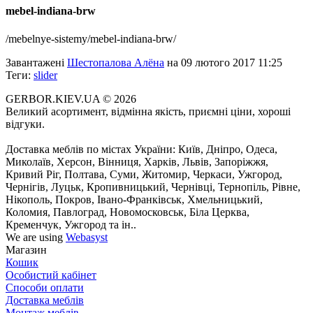
mebel-indiana-brw
/mebelnye-sistemy/mebel-indiana-brw/
Завантажені
Шестопалова Алёна
на 09 лютого 2017 11:25
Теги:
slider
GERBOR.KIEV.UA
© 2026
Великий асортимент, відмінна якість, приємні ціни, хороші
відгуки.
Доставка меблів по містах України: Київ, Дніпро, Одеса,
Миколаїв, Херсон, Вінниця, Харків, Львів, Запоріжжя,
Кривий Ріг, Полтава, Суми, Житомир, Черкаси, Ужгород,
Чернігів, Луцьк, Кропивницький, Чернівці, Тернопіль, Рівне,
Нікополь, Покров, Івано-Франківськ, Хмельницький,
Коломия, Павлоград, Новомосковськ, Біла Церква,
Кременчук, Ужгород та ін..
We are using
Webasyst
Магазин
Кошик
Особистий кабінет
Способи оплати
Доставка меблів
Монтаж меблів