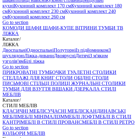
шафи
Полиці навісні
Кухонні стільниці
Модульні
кухні
Кухонний комплект 170 см
Кухонний комплект 180
см
Кухонний комплект 230 см
Кухонний комплект 240
см
Кухонний комплект 260 см
Go to section
КОМОДИ
ШАФИ
ШАФИ-КУПЕ
ВІТРИНИ
ТУМБИ ТВ
ЛІЖКА
Каталог
/
ЛІЖКА
Двоспальні
Односпальні
Полуторні
Із підйомником
З
шухлядою
Ліжка-дивани
Двоярусні
Дитячі
З м'яким
узголів'ям
Білі ліжка
Go to section
ПРИКРОВАТНІ ТУМБОЧКИ
ТУАЛЕТНІ СТОЛИКИ
СТЕЛЛАЖІ ДЛЯ КНИГ
СТОЛИ ОБІДНІ
СТОЛИ
ПИСЬМОВІ
СТІЛЬЦI
ПОЛИЦІ
ЖУРНАЛЬНІ СТОЛИКИ
ТУМБИ ДЛЯ ВЗУТТЯ
ВІШАКИ
ДЗЕРКАЛА
СТИЛІ
МЕБЛІВ
Каталог
/
СТИЛІ МЕБЛІВ
КЛАСИЧНІ МЕБЛІ
СУЧАСНІ МЕБЛІ
СКАНДИНАВСЬКІ
МЕБЛІ
МЕБЛІ МІНІМАЛІЗМ
МЕБЛІ ЛОФТ
МЕБЛІ В СТИЛІ
КАНТРІ
МЕБЛІ В СТИЛІ ПРОВАНС
МЕБЛІ В СТИЛІ РЕТРО
Go to section
КОЛЬОРИ МЕБЛІВ