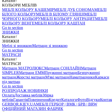
Каталог
/
КОЛЬОРИ МЕБЛІВ
МЕБЛІ КОЛЬОРУ КАШЕМІР
МЕБЛІ ДУБ СОНОМА
МЕБЛІ
БІЛОГО КОЛЬОРУ
МЕБЛІ В БІЛОМУ ГЛЯНЦІ
МЕБЛІ
ЧОРНОГО КОЛЬОРУ
МЕБЛІ КОЛЬОРУ АНТРАЦИТ
МЕБЛІ
КОЛЬОРУ ВЕНГЕ
МЕБЛІ КОЛЬОРУ КАШТАН
Go to section
ЗНИЖКИ
Каталог
/
ЗНИЖКИ
Меблі зі знижкою
Матраци зі знижкою
Go to section
МАТРАСИ
Каталог
/
МАТРАСИ
Матраци МАТРОЛЮКС
Матраци СОНЛАЙН
Матраци
SIMPLER
Матраци ЕММ
Пружинні матраци
Безпружинні
матраци
Жорсткі матраци
М'які матраци
Наматрацники
Каркаси
під матрац
Go to section
РОЗПРОДАЖ
НОВИНКИ
Оплата
Доставка меблів
Збірка
меблів
Гарантія
Повернення
Кредит
Каталоги
Фото
Відгуки
Конта
GERBOR
.KIEV.UA
МЕБЛI ГЕРБОР | ВМК | БРВ | BRW
ОФІЦІЙНИЙ МАГАЗИН ФАБРИК