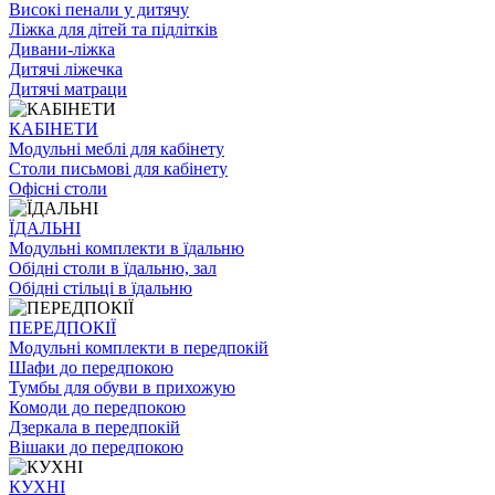
Високі пенали у дитячу
Ліжка для дітей та підлітків
Дивани-ліжка
Дитячі ліжечка
Дитячі матраци
КАБІНЕТИ
Модульні меблі для кабінету
Столи письмові для кабінету
Офісні столи
ЇДАЛЬНI
Модульні комплекти в їдальню
Обідні столи в їдальню, зал
Обідні стільці в їдальню
ПЕРЕДПОКІЇ
Модульні комплекти в передпокій
Шафи до передпокою
Тумбы для обуви в прихожую
Комоди до передпокою
Дзеркала в передпокій
Вішаки до передпокою
КУХНІ