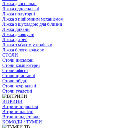
Ліжка двоспальні
Ліжка односпальні
Ліжка полуторні
Ліжка з підйомним механізмом
Ліжка з шухлядою для білизни
Ліжка-дивани
Ліжка двоярусні
Ліжка дитячі
Ліжка з м'яким узголів'ям
Ліжка білого кольору
СТОЛИ
Столи письмові
Столи комп'ютерні
Столи офісні
Столи приставні
Столи обідні
Столи журнальні
Столи туалетні
ВІТРИНИ
Вітрини підлогові
Вітрини навісні
Вітрини надставки
КОМОДИ / ТУМБИ