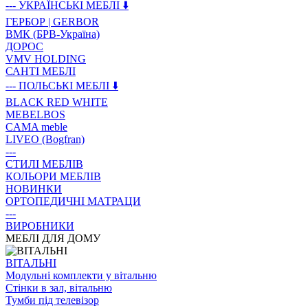
--- УКРАЇНСЬКІ МЕБЛІ ⬇️
ГЕРБОР | GERBOR
ВМК (БРВ-Україна)
ДОРОС
VMV HOLDING
САНТІ МЕБЛІ
--- ПОЛЬСЬКІ МЕБЛІ ⬇️
BLACK RED WHITE
MEBELBOS
CAMA meble
LIVEO (Bogfran)
---
СТИЛІ МЕБЛІВ
КОЛЬОРИ МЕБЛІВ
НОВИНКИ
ОРТОПЕДИЧНІ МАТРАЦИ
---
ВИРОБНИКИ
МЕБЛІ ДЛЯ ДОМУ
ВIТАЛЬНI
Модульні комплекти у вітальню
Стінки в зал, вітальню
Тумби під телевізор