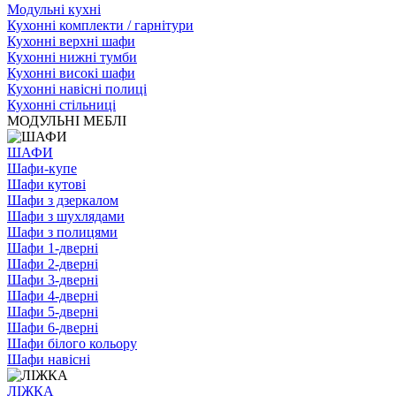
Модульні кухні
Кухонні комплекти / гарнітури
Кухонні верхні шафи
Кухонні нижні тумби
Кухонні високі шафи
Кухонні навісні полиці
Кухонні стільниці
МОДУЛЬНІ МЕБЛІ
ШАФИ
Шафи-купе
Шафи кутові
Шафи з дзеркалом
Шафи з шухлядами
Шафи з полицями
Шафи 1-дверні
Шафи 2-дверні
Шафи 3-дверні
Шафи 4-дверні
Шафи 5-дверні
Шафи 6-дверні
Шафи білого кольору
Шафи навісні
ЛІЖКА