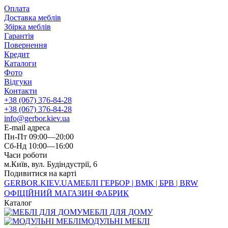
Оплата
Доставка меблів
Збірка меблів
Гарантія
Повернення
Кредит
Каталоги
Фото
Відгуки
Контакти
+38 (067) 376-84-28
+38 (067) 376-84-28
info@gerbor.kiev.ua
E-mail адреса
Пн-Пт 09:00—20:00
Сб-Нд 10:00—16:00
Часи роботи
м.Київ, вул. Будіндустрії, 6
Подивитися на карті
GERBOR
.KIEV.UA
МЕБЛI ГЕРБОР | ВМК | БРВ | BRW
ОФІЦІЙНИЙ МАГАЗИН ФАБРИК
Каталог
МЕБЛІ ДЛЯ ДОМУ
МОДУЛЬНІ МЕБЛІ