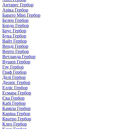
Антарес Гербор
Аріка Гербор
Барато Міні Гербор
Белен Гербор
Бордо Гербор
Брус Гербор
Бука Гербор
Вайт Гербор
Венді Гербор
Верто Гербор
Ветланда Гербор
Вушер Гербор
Гоу Гербор
Граф Гербор
Делі Гербор
Деоніс Гербор
Елліс Гербор
Есмара Гербор
Єва Гербор
Кабі Гербор
Каміла Гербор
Каріна Гербор
Кватро Гербор
Клео Гербор