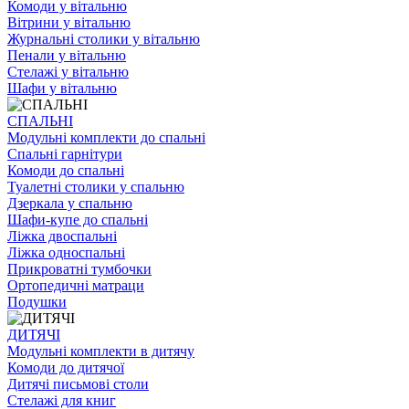
Комоди у вітальню
Вітрини у вітальню
Журнальні столики у вітальню
Пенали у вітальню
Стелажі у вітальню
Шафи у вітальню
СПАЛЬНІ
Модульні комплекти до спальні
Спальні гарнітури
Комоди до спальні
Туалетні столики у спальню
Дзеркала у спальню
Шафи-купе до спальні
Ліжка двоспальні
Ліжка односпальні
Прикроватні тумбочки
Ортопедичні матраци
Подушки
ДИТЯЧІ
Модульні комплекти в дитячу
Комоди до дитячої
Дитячі письмові столи
Стелажі для книг