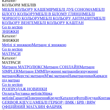
Каталог
/
КОЛЬОРИ МЕБЛІВ
МЕБЛІ КОЛЬОРУ КАШЕМІР
МЕБЛІ ДУБ СОНОМА
МЕБЛІ
БІЛОГО КОЛЬОРУ
МЕБЛІ В БІЛОМУ ГЛЯНЦІ
МЕБЛІ
ЧОРНОГО КОЛЬОРУ
МЕБЛІ КОЛЬОРУ АНТРАЦИТ
МЕБЛІ
КОЛЬОРУ ВЕНГЕ
МЕБЛІ КОЛЬОРУ КАШТАН
Go to section
ЗНИЖКИ
Каталог
/
ЗНИЖКИ
Меблі зі знижкою
Матраци зі знижкою
Go to section
МАТРАСИ
Каталог
/
МАТРАСИ
Матраци МАТРОЛЮКС
Матраци СОНЛАЙН
Матраци
SIMPLER
Матраци ЕММ
Пружинні матраци
Безпружинні
матраци
Жорсткі матраци
М'які матраци
Наматрацники
Каркаси
під матрац
Go to section
РОЗПРОДАЖ
НОВИНКИ
Оплата
Доставка меблів
Збірка
меблів
Гарантія
Повернення
Кредит
Каталоги
Фото
Відгуки
Конта
GERBOR
.KIEV.UA
МЕБЛI ГЕРБОР | ВМК | БРВ | BRW
ОФІЦІЙНИЙ МАГАЗИН ФАБРИК