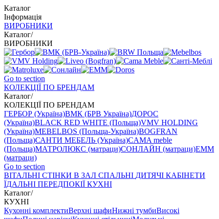
Каталог
Інформація
ВИРОБНИКИ
Каталог
/
ВИРОБНИКИ
Go to section
КОЛЕКЦІЇ ПО БРЕНДАМ
Каталог
/
КОЛЕКЦІЇ ПО БРЕНДАМ
ГЕРБОР (Україна)
ВМК (БРВ Україна)
ДОРОС
(Україна)
BLACK RED WHITE (Польща)
VMV HOLDING
(Україна)
MEBELBOS (Польща-Україна)
BOGFRAN
(Польща)
САНТИ МЕБЕЛЬ (Україна)
CAMA meble
(Польща)
МАТРОЛЮКС (матраци)
СОНЛАЙН (матраци)
EMM
(матраци)
Go to section
ВIТАЛЬНI
СТІНКИ В ЗАЛ
СПАЛЬНІ
ДИТЯЧІ
КАБІНЕТИ
ЇДАЛЬНI
ПЕРЕДПОКІЇ
КУХНІ
Каталог
/
КУХНІ
Кухонні комплекти
Верхні шафи
Нижні тумби
Високі