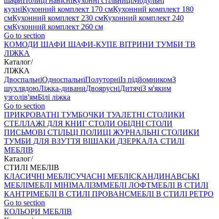
шафи
Полиці навісні
Кухонні стільниці
Модульні
кухні
Кухонний комплект 170 см
Кухонний комплект 180
см
Кухонний комплект 230 см
Кухонний комплект 240
см
Кухонний комплект 260 см
Go to section
КОМОДИ
ШАФИ
ШАФИ-КУПЕ
ВІТРИНИ
ТУМБИ ТВ
ЛІЖКА
Каталог
/
ЛІЖКА
Двоспальні
Односпальні
Полуторні
Із підйомником
З
шухлядою
Ліжка-дивани
Двоярусні
Дитячі
З м'яким
узголів'ям
Білі ліжка
Go to section
ПРИКРОВАТНІ ТУМБОЧКИ
ТУАЛЕТНІ СТОЛИКИ
СТЕЛЛАЖІ ДЛЯ КНИГ
СТОЛИ ОБІДНІ
СТОЛИ
ПИСЬМОВІ
СТІЛЬЦI
ПОЛИЦІ
ЖУРНАЛЬНІ СТОЛИКИ
ТУМБИ ДЛЯ ВЗУТТЯ
ВІШАКИ
ДЗЕРКАЛА
СТИЛІ
МЕБЛІВ
Каталог
/
СТИЛІ МЕБЛІВ
КЛАСИЧНІ МЕБЛІ
СУЧАСНІ МЕБЛІ
СКАНДИНАВСЬКІ
МЕБЛІ
МЕБЛІ МІНІМАЛІЗМ
МЕБЛІ ЛОФТ
МЕБЛІ В СТИЛІ
КАНТРІ
МЕБЛІ В СТИЛІ ПРОВАНС
МЕБЛІ В СТИЛІ РЕТРО
Go to section
КОЛЬОРИ МЕБЛІВ