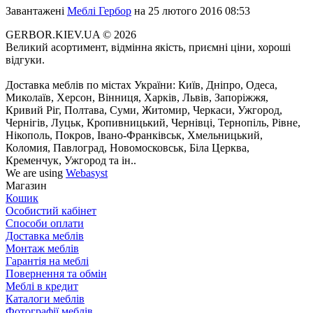
Завантажені
Меблі Гербор
на 25 лютого 2016 08:53
GERBOR.KIEV.UA
© 2026
Великий асортимент, відмінна якість, приємні ціни, хороші
відгуки.
Доставка меблів по містах України: Київ, Дніпро, Одеса,
Миколаїв, Херсон, Вінниця, Харків, Львів, Запоріжжя,
Кривий Ріг, Полтава, Суми, Житомир, Черкаси, Ужгород,
Чернігів, Луцьк, Кропивницький, Чернівці, Тернопіль, Рівне,
Нікополь, Покров, Івано-Франківськ, Хмельницький,
Коломия, Павлоград, Новомосковськ, Біла Церква,
Кременчук, Ужгород та ін..
We are using
Webasyst
Магазин
Кошик
Особистий кабінет
Способи оплати
Доставка меблів
Монтаж меблів
Гарантія на меблі
Повернення та обмін
Меблі в кредит
Каталоги меблів
Фотографії меблів