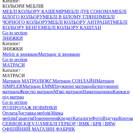
Каталог
/
КОЛЬОРИ МЕБЛІВ
МЕБЛІ КОЛЬОРУ КАШЕМІР
МЕБЛІ ДУБ СОНОМА
МЕБЛІ
БІЛОГО КОЛЬОРУ
МЕБЛІ В БІЛОМУ ГЛЯНЦІ
МЕБЛІ
ЧОРНОГО КОЛЬОРУ
МЕБЛІ КОЛЬОРУ АНТРАЦИТ
МЕБЛІ
КОЛЬОРУ ВЕНГЕ
МЕБЛІ КОЛЬОРУ КАШТАН
Go to section
ЗНИЖКИ
Каталог
/
ЗНИЖКИ
Меблі зі знижкою
Матраци зі знижкою
Go to section
МАТРАСИ
Каталог
/
МАТРАСИ
Матраци МАТРОЛЮКС
Матраци СОНЛАЙН
Матраци
SIMPLER
Матраци ЕММ
Пружинні матраци
Безпружинні
матраци
Жорсткі матраци
М'які матраци
Наматрацники
Каркаси
під матрац
Go to section
РОЗПРОДАЖ
НОВИНКИ
Оплата
Доставка меблів
Збірка
меблів
Гарантія
Повернення
Кредит
Каталоги
Фото
Відгуки
Конта
GERBOR
.KIEV.UA
МЕБЛI ГЕРБОР | ВМК | БРВ | BRW
ОФІЦІЙНИЙ МАГАЗИН ФАБРИК