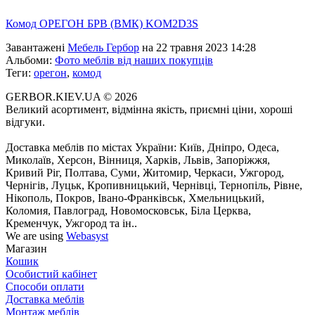
Комод ОРЕГОН БРВ (ВМК) KOM2D3S
Завантажені
Мебель Гербор
на 22 травня 2023 14:28
Альбоми:
Фото меблів від наших покупців
Теги:
орегон
,
комод
GERBOR.KIEV.UA
© 2026
Великий асортимент, відмінна якість, приємні ціни, хороші
відгуки.
Доставка меблів по містах України: Київ, Дніпро, Одеса,
Миколаїв, Херсон, Вінниця, Харків, Львів, Запоріжжя,
Кривий Ріг, Полтава, Суми, Житомир, Черкаси, Ужгород,
Чернігів, Луцьк, Кропивницький, Чернівці, Тернопіль, Рівне,
Нікополь, Покров, Івано-Франківськ, Хмельницький,
Коломия, Павлоград, Новомосковськ, Біла Церква,
Кременчук, Ужгород та ін..
We are using
Webasyst
Магазин
Кошик
Особистий кабінет
Способи оплати
Доставка меблів
Монтаж меблів