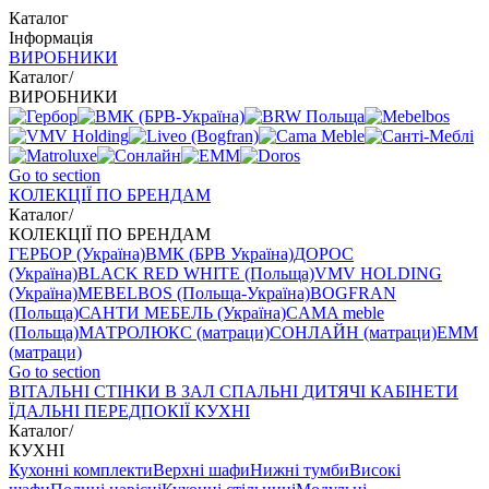
Каталог
Інформація
ВИРОБНИКИ
Каталог
/
ВИРОБНИКИ
Go to section
КОЛЕКЦІЇ ПО БРЕНДАМ
Каталог
/
КОЛЕКЦІЇ ПО БРЕНДАМ
ГЕРБОР (Україна)
ВМК (БРВ Україна)
ДОРОС
(Україна)
BLACK RED WHITE (Польща)
VMV HOLDING
(Україна)
MEBELBOS (Польща-Україна)
BOGFRAN
(Польща)
САНТИ МЕБЕЛЬ (Україна)
CAMA meble
(Польща)
МАТРОЛЮКС (матраци)
СОНЛАЙН (матраци)
EMM
(матраци)
Go to section
ВIТАЛЬНI
СТІНКИ В ЗАЛ
СПАЛЬНІ
ДИТЯЧІ
КАБІНЕТИ
ЇДАЛЬНI
ПЕРЕДПОКІЇ
КУХНІ
Каталог
/
КУХНІ
Кухонні комплекти
Верхні шафи
Нижні тумби
Високі