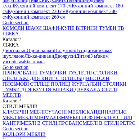
шафи
Полиці навісні
Кухонні стільниці
Модульні
кухні
Кухонний комплект 170 см
Кухонний комплект 180
см
Кухонний комплект 230 см
Кухонний комплект 240
см
Кухонний комплект 260 см
Go to section
КОМОДИ
ШАФИ
ШАФИ-КУПЕ
ВІТРИНИ
ТУМБИ ТВ
ЛІЖКА
Каталог
/
ЛІЖКА
Двоспальні
Односпальні
Полуторні
Із підйомником
З
шухлядою
Ліжка-дивани
Двоярусні
Дитячі
З м'яким
узголів'ям
Білі ліжка
Go to section
ПРИКРОВАТНІ ТУМБОЧКИ
ТУАЛЕТНІ СТОЛИКИ
СТЕЛЛАЖІ ДЛЯ КНИГ
СТОЛИ ОБІДНІ
СТОЛИ
ПИСЬМОВІ
СТІЛЬЦI
ПОЛИЦІ
ЖУРНАЛЬНІ СТОЛИКИ
ТУМБИ ДЛЯ ВЗУТТЯ
ВІШАКИ
ДЗЕРКАЛА
СТИЛІ
МЕБЛІВ
Каталог
/
СТИЛІ МЕБЛІВ
КЛАСИЧНІ МЕБЛІ
СУЧАСНІ МЕБЛІ
СКАНДИНАВСЬКІ
МЕБЛІ
МЕБЛІ МІНІМАЛІЗМ
МЕБЛІ ЛОФТ
МЕБЛІ В СТИЛІ
КАНТРІ
МЕБЛІ В СТИЛІ ПРОВАНС
МЕБЛІ В СТИЛІ РЕТРО
Go to section
КОЛЬОРИ МЕБЛІВ