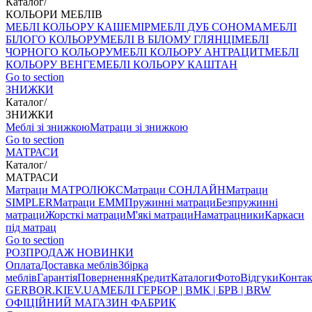
Каталог
/
КОЛЬОРИ МЕБЛІВ
МЕБЛІ КОЛЬОРУ КАШЕМІР
МЕБЛІ ДУБ СОНОМА
МЕБЛІ
БІЛОГО КОЛЬОРУ
МЕБЛІ В БІЛОМУ ГЛЯНЦІ
МЕБЛІ
ЧОРНОГО КОЛЬОРУ
МЕБЛІ КОЛЬОРУ АНТРАЦИТ
МЕБЛІ
КОЛЬОРУ ВЕНГЕ
МЕБЛІ КОЛЬОРУ КАШТАН
Go to section
ЗНИЖКИ
Каталог
/
ЗНИЖКИ
Меблі зі знижкою
Матраци зі знижкою
Go to section
МАТРАСИ
Каталог
/
МАТРАСИ
Матраци МАТРОЛЮКС
Матраци СОНЛАЙН
Матраци
SIMPLER
Матраци ЕММ
Пружинні матраци
Безпружинні
матраци
Жорсткі матраци
М'які матраци
Наматрацники
Каркаси
під матрац
Go to section
РОЗПРОДАЖ
НОВИНКИ
Оплата
Доставка меблів
Збірка
меблів
Гарантія
Повернення
Кредит
Каталоги
Фото
Відгуки
Конта
GERBOR
.KIEV.UA
МЕБЛI ГЕРБОР | ВМК | БРВ | BRW
ОФІЦІЙНИЙ МАГАЗИН ФАБРИК