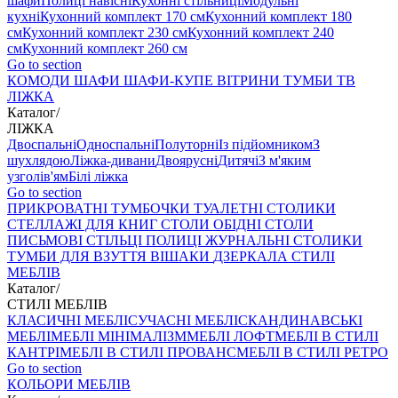
шафи
Полиці навісні
Кухонні стільниці
Модульні
кухні
Кухонний комплект 170 см
Кухонний комплект 180
см
Кухонний комплект 230 см
Кухонний комплект 240
см
Кухонний комплект 260 см
Go to section
КОМОДИ
ШАФИ
ШАФИ-КУПЕ
ВІТРИНИ
ТУМБИ ТВ
ЛІЖКА
Каталог
/
ЛІЖКА
Двоспальні
Односпальні
Полуторні
Із підйомником
З
шухлядою
Ліжка-дивани
Двоярусні
Дитячі
З м'яким
узголів'ям
Білі ліжка
Go to section
ПРИКРОВАТНІ ТУМБОЧКИ
ТУАЛЕТНІ СТОЛИКИ
СТЕЛЛАЖІ ДЛЯ КНИГ
СТОЛИ ОБІДНІ
СТОЛИ
ПИСЬМОВІ
СТІЛЬЦI
ПОЛИЦІ
ЖУРНАЛЬНІ СТОЛИКИ
ТУМБИ ДЛЯ ВЗУТТЯ
ВІШАКИ
ДЗЕРКАЛА
СТИЛІ
МЕБЛІВ
Каталог
/
СТИЛІ МЕБЛІВ
КЛАСИЧНІ МЕБЛІ
СУЧАСНІ МЕБЛІ
СКАНДИНАВСЬКІ
МЕБЛІ
МЕБЛІ МІНІМАЛІЗМ
МЕБЛІ ЛОФТ
МЕБЛІ В СТИЛІ
КАНТРІ
МЕБЛІ В СТИЛІ ПРОВАНС
МЕБЛІ В СТИЛІ РЕТРО
Go to section
КОЛЬОРИ МЕБЛІВ