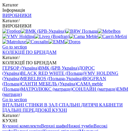
Каталог
Інформація
ВИРОБНИКИ
Каталог
/
ВИРОБНИКИ
Go to section
КОЛЕКЦІЇ ПО БРЕНДАМ
Каталог
/
КОЛЕКЦІЇ ПО БРЕНДАМ
ГЕРБОР (Україна)
ВМК (БРВ Україна)
ДОРОС
(Україна)
BLACK RED WHITE (Польща)
VMV HOLDING
(Україна)
MEBELBOS (Польща-Україна)
BOGFRAN
(Польща)
САНТИ МЕБЕЛЬ (Україна)
CAMA meble
(Польща)
МАТРОЛЮКС (матраци)
СОНЛАЙН (матраци)
EMM
(матраци)
Go to section
ВIТАЛЬНI
СТІНКИ В ЗАЛ
СПАЛЬНІ
ДИТЯЧІ
КАБІНЕТИ
ЇДАЛЬНI
ПЕРЕДПОКІЇ
КУХНІ
Каталог
/
КУХНІ
Кухонні комплекти
Верхні шафи
Нижні тумби
Високі