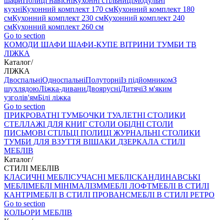
шафи
Полиці навісні
Кухонні стільниці
Модульні
кухні
Кухонний комплект 170 см
Кухонний комплект 180
см
Кухонний комплект 230 см
Кухонний комплект 240
см
Кухонний комплект 260 см
Go to section
КОМОДИ
ШАФИ
ШАФИ-КУПЕ
ВІТРИНИ
ТУМБИ ТВ
ЛІЖКА
Каталог
/
ЛІЖКА
Двоспальні
Односпальні
Полуторні
Із підйомником
З
шухлядою
Ліжка-дивани
Двоярусні
Дитячі
З м'яким
узголів'ям
Білі ліжка
Go to section
ПРИКРОВАТНІ ТУМБОЧКИ
ТУАЛЕТНІ СТОЛИКИ
СТЕЛЛАЖІ ДЛЯ КНИГ
СТОЛИ ОБІДНІ
СТОЛИ
ПИСЬМОВІ
СТІЛЬЦI
ПОЛИЦІ
ЖУРНАЛЬНІ СТОЛИКИ
ТУМБИ ДЛЯ ВЗУТТЯ
ВІШАКИ
ДЗЕРКАЛА
СТИЛІ
МЕБЛІВ
Каталог
/
СТИЛІ МЕБЛІВ
КЛАСИЧНІ МЕБЛІ
СУЧАСНІ МЕБЛІ
СКАНДИНАВСЬКІ
МЕБЛІ
МЕБЛІ МІНІМАЛІЗМ
МЕБЛІ ЛОФТ
МЕБЛІ В СТИЛІ
КАНТРІ
МЕБЛІ В СТИЛІ ПРОВАНС
МЕБЛІ В СТИЛІ РЕТРО
Go to section
КОЛЬОРИ МЕБЛІВ