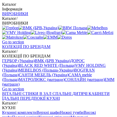
Каталог
Інформація
ВИРОБНИКИ
Каталог
/
ВИРОБНИКИ
Go to section
КОЛЕКЦІЇ ПО БРЕНДАМ
Каталог
/
КОЛЕКЦІЇ ПО БРЕНДАМ
ГЕРБОР (Україна)
ВМК (БРВ Україна)
ДОРОС
(Україна)
BLACK RED WHITE (Польща)
VMV HOLDING
(Україна)
MEBELBOS (Польща-Україна)
BOGFRAN
(Польща)
САНТИ МЕБЕЛЬ (Україна)
CAMA meble
(Польща)
МАТРОЛЮКС (матраци)
СОНЛАЙН (матраци)
EMM
(матраци)
Go to section
ВIТАЛЬНI
СТІНКИ В ЗАЛ
СПАЛЬНІ
ДИТЯЧІ
КАБІНЕТИ
ЇДАЛЬНI
ПЕРЕДПОКІЇ
КУХНІ
Каталог
/
КУХНІ
Кухонні комплекти
Верхні шафи
Нижні тумби
Високі