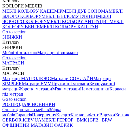
Каталог
/
КОЛЬОРИ МЕБЛІВ
МЕБЛІ КОЛЬОРУ КАШЕМІР
МЕБЛІ ДУБ СОНОМА
МЕБЛІ
БІЛОГО КОЛЬОРУ
МЕБЛІ В БІЛОМУ ГЛЯНЦІ
МЕБЛІ
ЧОРНОГО КОЛЬОРУ
МЕБЛІ КОЛЬОРУ АНТРАЦИТ
МЕБЛІ
КОЛЬОРУ ВЕНГЕ
МЕБЛІ КОЛЬОРУ КАШТАН
Go to section
ЗНИЖКИ
Каталог
/
ЗНИЖКИ
Меблі зі знижкою
Матраци зі знижкою
Go to section
МАТРАСИ
Каталог
/
МАТРАСИ
Матраци МАТРОЛЮКС
Матраци СОНЛАЙН
Матраци
SIMPLER
Матраци ЕММ
Пружинні матраци
Безпружинні
матраци
Жорсткі матраци
М'які матраци
Наматрацники
Каркаси
під матрац
Go to section
РОЗПРОДАЖ
НОВИНКИ
Оплата
Доставка меблів
Збірка
меблів
Гарантія
Повернення
Кредит
Каталоги
Фото
Відгуки
Конта
GERBOR
.KIEV.UA
МЕБЛI ГЕРБОР | ВМК | БРВ | BRW
ОФІЦІЙНИЙ МАГАЗИН ФАБРИК