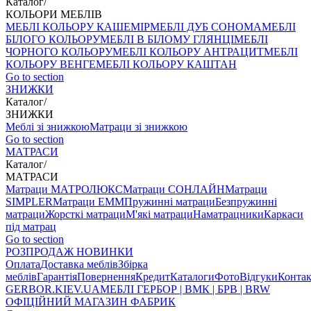
Каталог
/
КОЛЬОРИ МЕБЛІВ
МЕБЛІ КОЛЬОРУ КАШЕМІР
МЕБЛІ ДУБ СОНОМА
МЕБЛІ
БІЛОГО КОЛЬОРУ
МЕБЛІ В БІЛОМУ ГЛЯНЦІ
МЕБЛІ
ЧОРНОГО КОЛЬОРУ
МЕБЛІ КОЛЬОРУ АНТРАЦИТ
МЕБЛІ
КОЛЬОРУ ВЕНГЕ
МЕБЛІ КОЛЬОРУ КАШТАН
Go to section
ЗНИЖКИ
Каталог
/
ЗНИЖКИ
Меблі зі знижкою
Матраци зі знижкою
Go to section
МАТРАСИ
Каталог
/
МАТРАСИ
Матраци МАТРОЛЮКС
Матраци СОНЛАЙН
Матраци
SIMPLER
Матраци ЕММ
Пружинні матраци
Безпружинні
матраци
Жорсткі матраци
М'які матраци
Наматрацники
Каркаси
під матрац
Go to section
РОЗПРОДАЖ
НОВИНКИ
Оплата
Доставка меблів
Збірка
меблів
Гарантія
Повернення
Кредит
Каталоги
Фото
Відгуки
Конта
GERBOR
.KIEV.UA
МЕБЛI ГЕРБОР | ВМК | БРВ | BRW
ОФІЦІЙНИЙ МАГАЗИН ФАБРИК