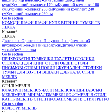
шафи
Полиці навісні
Кухонні стільниці
Модульні
кухні
Кухонний комплект 170 см
Кухонний комплект 180
см
Кухонний комплект 230 см
Кухонний комплект 240
см
Кухонний комплект 260 см
Go to section
КОМОДИ
ШАФИ
ШАФИ-КУПЕ
ВІТРИНИ
ТУМБИ ТВ
ЛІЖКА
Каталог
/
ЛІЖКА
Двоспальні
Односпальні
Полуторні
Із підйомником
З
шухлядою
Ліжка-дивани
Двоярусні
Дитячі
З м'яким
узголів'ям
Білі ліжка
Go to section
ПРИКРОВАТНІ ТУМБОЧКИ
ТУАЛЕТНІ СТОЛИКИ
СТЕЛЛАЖІ ДЛЯ КНИГ
СТОЛИ ОБІДНІ
СТОЛИ
ПИСЬМОВІ
СТІЛЬЦI
ПОЛИЦІ
ЖУРНАЛЬНІ СТОЛИКИ
ТУМБИ ДЛЯ ВЗУТТЯ
ВІШАКИ
ДЗЕРКАЛА
СТИЛІ
МЕБЛІВ
Каталог
/
СТИЛІ МЕБЛІВ
КЛАСИЧНІ МЕБЛІ
СУЧАСНІ МЕБЛІ
СКАНДИНАВСЬКІ
МЕБЛІ
МЕБЛІ МІНІМАЛІЗМ
МЕБЛІ ЛОФТ
МЕБЛІ В СТИЛІ
КАНТРІ
МЕБЛІ В СТИЛІ ПРОВАНС
МЕБЛІ В СТИЛІ РЕТРО
Go to section
КОЛЬОРИ МЕБЛІВ