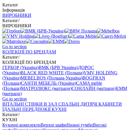
Каталог
Інформація
ВИРОБНИКИ
Каталог
/
ВИРОБНИКИ
Go to section
КОЛЕКЦІЇ ПО БРЕНДАМ
Каталог
/
КОЛЕКЦІЇ ПО БРЕНДАМ
ГЕРБОР (Україна)
ВМК (БРВ Україна)
ДОРОС
(Україна)
BLACK RED WHITE (Польща)
VMV HOLDING
(Україна)
MEBELBOS (Польща-Україна)
BOGFRAN
(Польща)
САНТИ МЕБЕЛЬ (Україна)
CAMA meble
(Польща)
МАТРОЛЮКС (матраци)
СОНЛАЙН (матраци)
EMM
(матраци)
Go to section
ВIТАЛЬНI
СТІНКИ В ЗАЛ
СПАЛЬНІ
ДИТЯЧІ
КАБІНЕТИ
ЇДАЛЬНI
ПЕРЕДПОКІЇ
КУХНІ
Каталог
/
КУХНІ
Кухонні комплекти
Верхні шафи
Нижні тумби
Високі