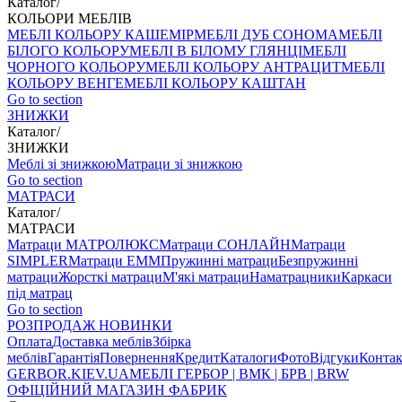
Каталог
/
КОЛЬОРИ МЕБЛІВ
МЕБЛІ КОЛЬОРУ КАШЕМІР
МЕБЛІ ДУБ СОНОМА
МЕБЛІ
БІЛОГО КОЛЬОРУ
МЕБЛІ В БІЛОМУ ГЛЯНЦІ
МЕБЛІ
ЧОРНОГО КОЛЬОРУ
МЕБЛІ КОЛЬОРУ АНТРАЦИТ
МЕБЛІ
КОЛЬОРУ ВЕНГЕ
МЕБЛІ КОЛЬОРУ КАШТАН
Go to section
ЗНИЖКИ
Каталог
/
ЗНИЖКИ
Меблі зі знижкою
Матраци зі знижкою
Go to section
МАТРАСИ
Каталог
/
МАТРАСИ
Матраци МАТРОЛЮКС
Матраци СОНЛАЙН
Матраци
SIMPLER
Матраци ЕММ
Пружинні матраци
Безпружинні
матраци
Жорсткі матраци
М'які матраци
Наматрацники
Каркаси
під матрац
Go to section
РОЗПРОДАЖ
НОВИНКИ
Оплата
Доставка меблів
Збірка
меблів
Гарантія
Повернення
Кредит
Каталоги
Фото
Відгуки
Конта
GERBOR
.KIEV.UA
МЕБЛI ГЕРБОР | ВМК | БРВ | BRW
ОФІЦІЙНИЙ МАГАЗИН ФАБРИК