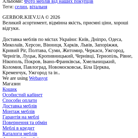
Альбоми:
Фото меблів від наших покупців
Теги:
селин
,
вітальня
GERBOR.KIEV.UA
© 2026
Великий асортимент, відмінна якість, приємні ціни, хороші
відгуки.
Доставка меблів по містах України: Київ, Дніпро, Одеса,
Миколаїв, Херсон, Вінниця, Харків, Львів, Запоріжжя,
Кривий Ріг, Полтава, Суми, Житомир, Черкаси, Ужгород,
Чернігів, Луцьк, Кропивницький, Чернівці, Тернопіль, Рівне,
Нікополь, Покров, Івано-Франківськ, Хмельницький,
Коломия, Павлоград, Новомосковськ, Біла Церква,
Кременчук, Ужгород та ін..
We are using
Webasyst
Магазин
Кошик
Особистий кабінет
Способи оплати
Доставка меблів
Монтаж меблів
Гарантія на меблі
Повернення та обмін
Меблі в кредит
Каталоги меблів