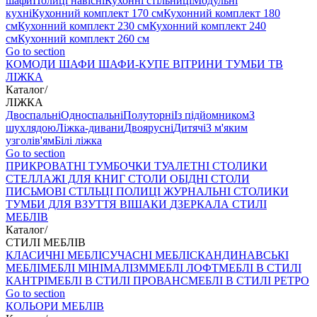
шафи
Полиці навісні
Кухонні стільниці
Модульні
кухні
Кухонний комплект 170 см
Кухонний комплект 180
см
Кухонний комплект 230 см
Кухонний комплект 240
см
Кухонний комплект 260 см
Go to section
КОМОДИ
ШАФИ
ШАФИ-КУПЕ
ВІТРИНИ
ТУМБИ ТВ
ЛІЖКА
Каталог
/
ЛІЖКА
Двоспальні
Односпальні
Полуторні
Із підйомником
З
шухлядою
Ліжка-дивани
Двоярусні
Дитячі
З м'яким
узголів'ям
Білі ліжка
Go to section
ПРИКРОВАТНІ ТУМБОЧКИ
ТУАЛЕТНІ СТОЛИКИ
СТЕЛЛАЖІ ДЛЯ КНИГ
СТОЛИ ОБІДНІ
СТОЛИ
ПИСЬМОВІ
СТІЛЬЦI
ПОЛИЦІ
ЖУРНАЛЬНІ СТОЛИКИ
ТУМБИ ДЛЯ ВЗУТТЯ
ВІШАКИ
ДЗЕРКАЛА
СТИЛІ
МЕБЛІВ
Каталог
/
СТИЛІ МЕБЛІВ
КЛАСИЧНІ МЕБЛІ
СУЧАСНІ МЕБЛІ
СКАНДИНАВСЬКІ
МЕБЛІ
МЕБЛІ МІНІМАЛІЗМ
МЕБЛІ ЛОФТ
МЕБЛІ В СТИЛІ
КАНТРІ
МЕБЛІ В СТИЛІ ПРОВАНС
МЕБЛІ В СТИЛІ РЕТРО
Go to section
КОЛЬОРИ МЕБЛІВ