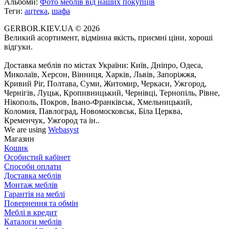
Альбоми:
Фото меблів від наших покупців
Теги:
ацтека
,
шафа
GERBOR.KIEV.UA
© 2026
Великий асортимент, відмінна якість, приємні ціни, хороші
відгуки.
Доставка меблів по містах України: Київ, Дніпро, Одеса,
Миколаїв, Херсон, Вінниця, Харків, Львів, Запоріжжя,
Кривий Ріг, Полтава, Суми, Житомир, Черкаси, Ужгород,
Чернігів, Луцьк, Кропивницький, Чернівці, Тернопіль, Рівне,
Нікополь, Покров, Івано-Франківськ, Хмельницький,
Коломия, Павлоград, Новомосковськ, Біла Церква,
Кременчук, Ужгород та ін..
We are using
Webasyst
Магазин
Кошик
Особистий кабінет
Способи оплати
Доставка меблів
Монтаж меблів
Гарантія на меблі
Повернення та обмін
Меблі в кредит
Каталоги меблів