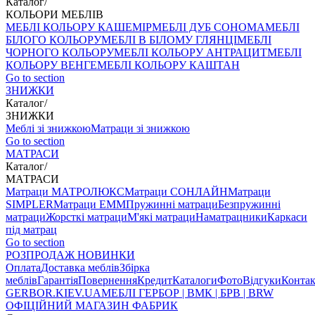
Каталог
/
КОЛЬОРИ МЕБЛІВ
МЕБЛІ КОЛЬОРУ КАШЕМІР
МЕБЛІ ДУБ СОНОМА
МЕБЛІ
БІЛОГО КОЛЬОРУ
МЕБЛІ В БІЛОМУ ГЛЯНЦІ
МЕБЛІ
ЧОРНОГО КОЛЬОРУ
МЕБЛІ КОЛЬОРУ АНТРАЦИТ
МЕБЛІ
КОЛЬОРУ ВЕНГЕ
МЕБЛІ КОЛЬОРУ КАШТАН
Go to section
ЗНИЖКИ
Каталог
/
ЗНИЖКИ
Меблі зі знижкою
Матраци зі знижкою
Go to section
МАТРАСИ
Каталог
/
МАТРАСИ
Матраци МАТРОЛЮКС
Матраци СОНЛАЙН
Матраци
SIMPLER
Матраци ЕММ
Пружинні матраци
Безпружинні
матраци
Жорсткі матраци
М'які матраци
Наматрацники
Каркаси
під матрац
Go to section
РОЗПРОДАЖ
НОВИНКИ
Оплата
Доставка меблів
Збірка
меблів
Гарантія
Повернення
Кредит
Каталоги
Фото
Відгуки
Конта
GERBOR
.KIEV.UA
МЕБЛI ГЕРБОР | ВМК | БРВ | BRW
ОФІЦІЙНИЙ МАГАЗИН ФАБРИК