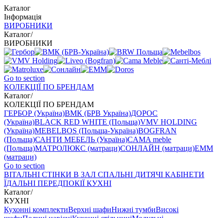
Каталог
Інформація
ВИРОБНИКИ
Каталог
/
ВИРОБНИКИ
Go to section
КОЛЕКЦІЇ ПО БРЕНДАМ
Каталог
/
КОЛЕКЦІЇ ПО БРЕНДАМ
ГЕРБОР (Україна)
ВМК (БРВ Україна)
ДОРОС
(Україна)
BLACK RED WHITE (Польща)
VMV HOLDING
(Україна)
MEBELBOS (Польща-Україна)
BOGFRAN
(Польща)
САНТИ МЕБЕЛЬ (Україна)
CAMA meble
(Польща)
МАТРОЛЮКС (матраци)
СОНЛАЙН (матраци)
EMM
(матраци)
Go to section
ВIТАЛЬНI
СТІНКИ В ЗАЛ
СПАЛЬНІ
ДИТЯЧІ
КАБІНЕТИ
ЇДАЛЬНI
ПЕРЕДПОКІЇ
КУХНІ
Каталог
/
КУХНІ
Кухонні комплекти
Верхні шафи
Нижні тумби
Високі