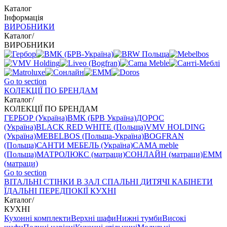
Каталог
Інформація
ВИРОБНИКИ
Каталог
/
ВИРОБНИКИ
Go to section
КОЛЕКЦІЇ ПО БРЕНДАМ
Каталог
/
КОЛЕКЦІЇ ПО БРЕНДАМ
ГЕРБОР (Україна)
ВМК (БРВ Україна)
ДОРОС
(Україна)
BLACK RED WHITE (Польща)
VMV HOLDING
(Україна)
MEBELBOS (Польща-Україна)
BOGFRAN
(Польща)
САНТИ МЕБЕЛЬ (Україна)
CAMA meble
(Польща)
МАТРОЛЮКС (матраци)
СОНЛАЙН (матраци)
EMM
(матраци)
Go to section
ВIТАЛЬНI
СТІНКИ В ЗАЛ
СПАЛЬНІ
ДИТЯЧІ
КАБІНЕТИ
ЇДАЛЬНI
ПЕРЕДПОКІЇ
КУХНІ
Каталог
/
КУХНІ
Кухонні комплекти
Верхні шафи
Нижні тумби
Високі