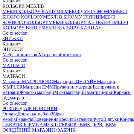
Каталог
/
КОЛЬОРИ МЕБЛІВ
МЕБЛІ КОЛЬОРУ КАШЕМІР
МЕБЛІ ДУБ СОНОМА
МЕБЛІ
БІЛОГО КОЛЬОРУ
МЕБЛІ В БІЛОМУ ГЛЯНЦІ
МЕБЛІ
ЧОРНОГО КОЛЬОРУ
МЕБЛІ КОЛЬОРУ АНТРАЦИТ
МЕБЛІ
КОЛЬОРУ ВЕНГЕ
МЕБЛІ КОЛЬОРУ КАШТАН
Go to section
ЗНИЖКИ
Каталог
/
ЗНИЖКИ
Меблі зі знижкою
Матраци зі знижкою
Go to section
МАТРАСИ
Каталог
/
МАТРАСИ
Матраци МАТРОЛЮКС
Матраци СОНЛАЙН
Матраци
SIMPLER
Матраци ЕММ
Пружинні матраци
Безпружинні
матраци
Жорсткі матраци
М'які матраци
Наматрацники
Каркаси
під матрац
Go to section
РОЗПРОДАЖ
НОВИНКИ
Оплата
Доставка меблів
Збірка
меблів
Гарантія
Повернення
Кредит
Каталоги
Фото
Відгуки
Конта
GERBOR
.KIEV.UA
МЕБЛI ГЕРБОР | ВМК | БРВ | BRW
ОФІЦІЙНИЙ МАГАЗИН ФАБРИК