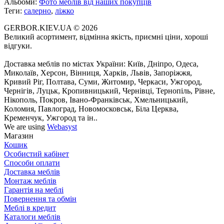
Альбоми:
Фото меблів від наших покупців
Теги:
салерно
,
ліжко
GERBOR.KIEV.UA
© 2026
Великий асортимент, відмінна якість, приємні ціни, хороші
відгуки.
Доставка меблів по містах України: Київ, Дніпро, Одеса,
Миколаїв, Херсон, Вінниця, Харків, Львів, Запоріжжя,
Кривий Ріг, Полтава, Суми, Житомир, Черкаси, Ужгород,
Чернігів, Луцьк, Кропивницький, Чернівці, Тернопіль, Рівне,
Нікополь, Покров, Івано-Франківськ, Хмельницький,
Коломия, Павлоград, Новомосковськ, Біла Церква,
Кременчук, Ужгород та ін..
We are using
Webasyst
Магазин
Кошик
Особистий кабінет
Способи оплати
Доставка меблів
Монтаж меблів
Гарантія на меблі
Повернення та обмін
Меблі в кредит
Каталоги меблів