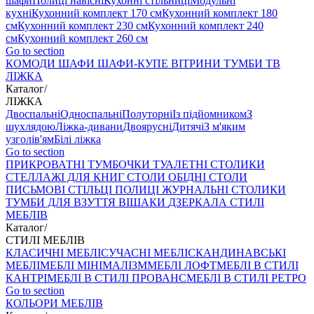
шафи
Полиці навісні
Кухонні стільниці
Модульні
кухні
Кухонний комплект 170 см
Кухонний комплект 180
см
Кухонний комплект 230 см
Кухонний комплект 240
см
Кухонний комплект 260 см
Go to section
КОМОДИ
ШАФИ
ШАФИ-КУПЕ
ВІТРИНИ
ТУМБИ ТВ
ЛІЖКА
Каталог
/
ЛІЖКА
Двоспальні
Односпальні
Полуторні
Із підйомником
З
шухлядою
Ліжка-дивани
Двоярусні
Дитячі
З м'яким
узголів'ям
Білі ліжка
Go to section
ПРИКРОВАТНІ ТУМБОЧКИ
ТУАЛЕТНІ СТОЛИКИ
СТЕЛЛАЖІ ДЛЯ КНИГ
СТОЛИ ОБІДНІ
СТОЛИ
ПИСЬМОВІ
СТІЛЬЦI
ПОЛИЦІ
ЖУРНАЛЬНІ СТОЛИКИ
ТУМБИ ДЛЯ ВЗУТТЯ
ВІШАКИ
ДЗЕРКАЛА
СТИЛІ
МЕБЛІВ
Каталог
/
СТИЛІ МЕБЛІВ
КЛАСИЧНІ МЕБЛІ
СУЧАСНІ МЕБЛІ
СКАНДИНАВСЬКІ
МЕБЛІ
МЕБЛІ МІНІМАЛІЗМ
МЕБЛІ ЛОФТ
МЕБЛІ В СТИЛІ
КАНТРІ
МЕБЛІ В СТИЛІ ПРОВАНС
МЕБЛІ В СТИЛІ РЕТРО
Go to section
КОЛЬОРИ МЕБЛІВ