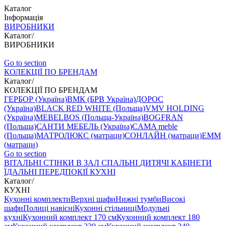
Каталог
Інформація
ВИРОБНИКИ
Каталог
/
ВИРОБНИКИ
Go to section
КОЛЕКЦІЇ ПО БРЕНДАМ
Каталог
/
КОЛЕКЦІЇ ПО БРЕНДАМ
ГЕРБОР (Україна)
ВМК (БРВ Україна)
ДОРОС
(Україна)
BLACK RED WHITE (Польща)
VMV HOLDING
(Україна)
MEBELBOS (Польща-Україна)
BOGFRAN
(Польща)
САНТИ МЕБЕЛЬ (Україна)
CAMA meble
(Польща)
МАТРОЛЮКС (матраци)
СОНЛАЙН (матраци)
EMM
(матраци)
Go to section
ВIТАЛЬНI
СТІНКИ В ЗАЛ
СПАЛЬНІ
ДИТЯЧІ
КАБІНЕТИ
ЇДАЛЬНI
ПЕРЕДПОКІЇ
КУХНІ
Каталог
/
КУХНІ
Кухонні комплекти
Верхні шафи
Нижні тумби
Високі
шафи
Полиці навісні
Кухонні стільниці
Модульні
кухні
Кухонний комплект 170 см
Кухонний комплект 180