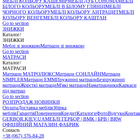
МЕБЛІ КОЛЬОРУ КАШЕМІР
МЕБЛІ ДУБ СОНОМА
МЕБЛІ
БІЛОГО КОЛЬОРУ
МЕБЛІ В БІЛОМУ ГЛЯНЦІ
МЕБЛІ
ЧОРНОГО КОЛЬОРУ
МЕБЛІ КОЛЬОРУ АНТРАЦИТ
МЕБЛІ
КОЛЬОРУ ВЕНГЕ
МЕБЛІ КОЛЬОРУ КАШТАН
Go to section
ЗНИЖКИ
Каталог
/
ЗНИЖКИ
Меблі зі знижкою
Матраци зі знижкою
Go to section
МАТРАСИ
Каталог
/
МАТРАСИ
Матраци МАТРОЛЮКС
Матраци СОНЛАЙН
Матраци
SIMPLER
Матраци ЕММ
Пружинні матраци
Безпружинні
матраци
Жорсткі матраци
М'які матраци
Наматрацники
Каркаси
під матрац
Go to section
РОЗПРОДАЖ
НОВИНКИ
Оплата
Доставка меблів
Збірка
меблів
Гарантія
Повернення
Кредит
Каталоги
Фото
Відгуки
Конта
GERBOR
.KIEV.UA
МЕБЛI ГЕРБОР | ВМК | БРВ | BRW
ОФІЦІЙНИЙ МАГАЗИН ФАБРИК
Contacts
+38 (067) 376-84-28