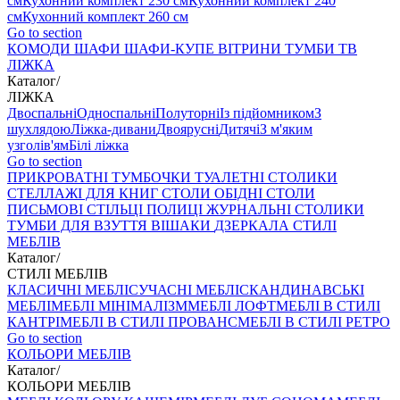
см
Кухонний комплект 230 см
Кухонний комплект 240
см
Кухонний комплект 260 см
Go to section
КОМОДИ
ШАФИ
ШАФИ-КУПЕ
ВІТРИНИ
ТУМБИ ТВ
ЛІЖКА
Каталог
/
ЛІЖКА
Двоспальні
Односпальні
Полуторні
Із підйомником
З
шухлядою
Ліжка-дивани
Двоярусні
Дитячі
З м'яким
узголів'ям
Білі ліжка
Go to section
ПРИКРОВАТНІ ТУМБОЧКИ
ТУАЛЕТНІ СТОЛИКИ
СТЕЛЛАЖІ ДЛЯ КНИГ
СТОЛИ ОБІДНІ
СТОЛИ
ПИСЬМОВІ
СТІЛЬЦI
ПОЛИЦІ
ЖУРНАЛЬНІ СТОЛИКИ
ТУМБИ ДЛЯ ВЗУТТЯ
ВІШАКИ
ДЗЕРКАЛА
СТИЛІ
МЕБЛІВ
Каталог
/
СТИЛІ МЕБЛІВ
КЛАСИЧНІ МЕБЛІ
СУЧАСНІ МЕБЛІ
СКАНДИНАВСЬКІ
МЕБЛІ
МЕБЛІ МІНІМАЛІЗМ
МЕБЛІ ЛОФТ
МЕБЛІ В СТИЛІ
КАНТРІ
МЕБЛІ В СТИЛІ ПРОВАНС
МЕБЛІ В СТИЛІ РЕТРО
Go to section
КОЛЬОРИ МЕБЛІВ
Каталог
/
КОЛЬОРИ МЕБЛІВ