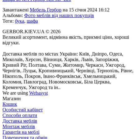
Завантажені
Мебель Гербор
на 15 січня 2024 16:12
Альбоми:
Фото меблів від наших покупців
Теги:
бука
,
шафа
GERBOR.KIEV.UA
© 2026
Великий асортимент, відмінна якість, приємні ціни, хороші
відгуки.
Доставка меблів по містах України: Київ, Дніпро, Одеса,
Миколаїв, Херсон, Вінниця, Харків, Львів, Запоріжжя,
Кривий Ріг, Полтава, Суми, Житомир, Черкаси, Ужгород,
Чернігів, Луцьк, Кропивницький, Чернівці, Тернопіль, Рівне,
Нікополь, Покров, Івано-Франківськ, Хмельницький,
Коломия, Павлоград, Новомосковськ, Біла Церква,
Кременчук, Ужгород та ін..
We are using
Webasyst
Магазин
Кошик
Особистий кабінет
Способи оплати
Доставка меблів
Монтаж меблів
Гарантія на меблі
Повернення та обмін