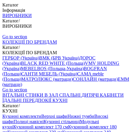
Каталог
Інформація
ВИРОБНИКИ
Каталог
/
ВИРОБНИКИ
Go to section
КОЛЕКЦІЇ ПО БРЕНДАМ
Каталог
/
КОЛЕКЦІЇ ПО БРЕНДАМ
ГЕРБОР (Україна)
ВМК (БРВ Україна)
ДОРОС
(Україна)
BLACK RED WHITE (Польща)
VMV HOLDING
(Україна)
MEBELBOS (Польща-Україна)
BOGFRAN
(Польща)
САНТИ МЕБЕЛЬ (Україна)
CAMA meble
(Польща)
МАТРОЛЮКС (матраци)
СОНЛАЙН (матраци)
EMM
(матраци)
Go to section
ВIТАЛЬНI
СТІНКИ В ЗАЛ
СПАЛЬНІ
ДИТЯЧІ
КАБІНЕТИ
ЇДАЛЬНI
ПЕРЕДПОКІЇ
КУХНІ
Каталог
/
КУХНІ
Кухонні комплекти
Верхні шафи
Нижні тумби
Високі
шафи
Полиці навісні
Кухонні стільниці
Модульні
кухні
Кухонний комплект 170 см
Кухонний комплект 180