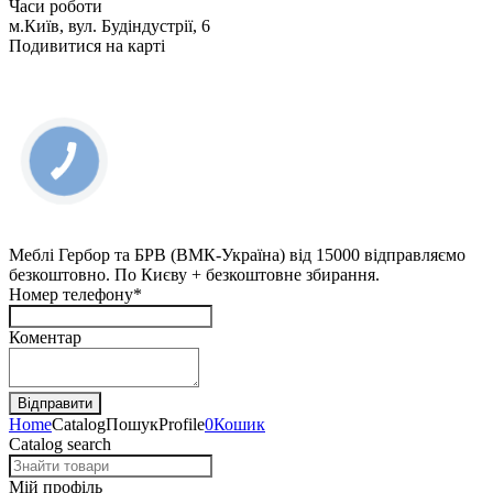
Часи роботи
м.Київ, вул. Будіндустрії, 6
Подивитися на карті
КНОПКА
ЗВ'ЯЗКУ
Меблі Гербор та БРВ (ВМК-Україна) від 15000 відправляємо
безкоштовно. По Києву + безкоштовне збирання.
Номер телефону*
Коментар
Home
Catalog
Пошук
Profile
0
Кошик
Catalog search
Мій профіль