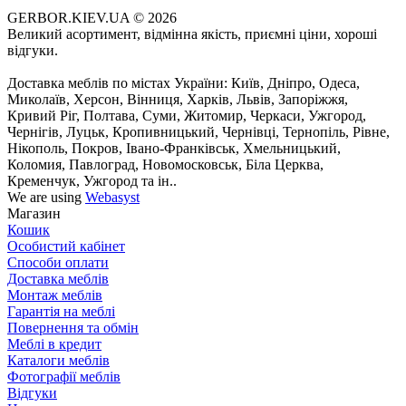
GERBOR.KIEV.UA
© 2026
Великий асортимент, відмінна якість, приємні ціни, хороші
відгуки.
Доставка меблів по містах України: Київ, Дніпро, Одеса,
Миколаїв, Херсон, Вінниця, Харків, Львів, Запоріжжя,
Кривий Ріг, Полтава, Суми, Житомир, Черкаси, Ужгород,
Чернігів, Луцьк, Кропивницький, Чернівці, Тернопіль, Рівне,
Нікополь, Покров, Івано-Франківськ, Хмельницький,
Коломия, Павлоград, Новомосковськ, Біла Церква,
Кременчук, Ужгород та ін..
We are using
Webasyst
Магазин
Кошик
Особистий кабінет
Способи оплати
Доставка меблів
Монтаж меблів
Гарантія на меблі
Повернення та обмін
Меблі в кредит
Каталоги меблів
Фотографії меблів
Відгуки