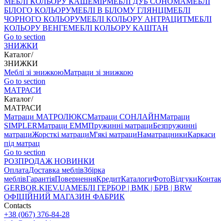
МЕБЛІ КОЛЬОРУ КАШЕМІР
МЕБЛІ ДУБ СОНОМА
МЕБЛІ
БІЛОГО КОЛЬОРУ
МЕБЛІ В БІЛОМУ ГЛЯНЦІ
МЕБЛІ
ЧОРНОГО КОЛЬОРУ
МЕБЛІ КОЛЬОРУ АНТРАЦИТ
МЕБЛІ
КОЛЬОРУ ВЕНГЕ
МЕБЛІ КОЛЬОРУ КАШТАН
Go to section
ЗНИЖКИ
Каталог
/
ЗНИЖКИ
Меблі зі знижкою
Матраци зі знижкою
Go to section
МАТРАСИ
Каталог
/
МАТРАСИ
Матраци МАТРОЛЮКС
Матраци СОНЛАЙН
Матраци
SIMPLER
Матраци ЕММ
Пружинні матраци
Безпружинні
матраци
Жорсткі матраци
М'які матраци
Наматрацники
Каркаси
під матрац
Go to section
РОЗПРОДАЖ
НОВИНКИ
Оплата
Доставка меблів
Збірка
меблів
Гарантія
Повернення
Кредит
Каталоги
Фото
Відгуки
Конта
GERBOR
.KIEV.UA
МЕБЛI ГЕРБОР | ВМК | БРВ | BRW
ОФІЦІЙНИЙ МАГАЗИН ФАБРИК
Contacts
+38 (067) 376-84-28