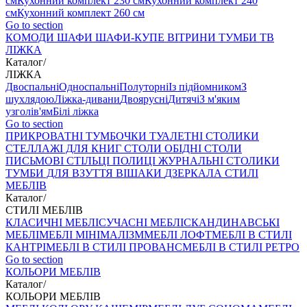
см
Кухонний комплект 230 см
Кухонний комплект 240
см
Кухонний комплект 260 см
Go to section
КОМОДИ
ШАФИ
ШАФИ-КУПЕ
ВІТРИНИ
ТУМБИ ТВ
ЛІЖКА
Каталог
/
ЛІЖКА
Двоспальні
Односпальні
Полуторні
Із підйомником
З
шухлядою
Ліжка-дивани
Двоярусні
Дитячі
З м'яким
узголів'ям
Білі ліжка
Go to section
ПРИКРОВАТНІ ТУМБОЧКИ
ТУАЛЕТНІ СТОЛИКИ
СТЕЛЛАЖІ ДЛЯ КНИГ
СТОЛИ ОБІДНІ
СТОЛИ
ПИСЬМОВІ
СТІЛЬЦI
ПОЛИЦІ
ЖУРНАЛЬНІ СТОЛИКИ
ТУМБИ ДЛЯ ВЗУТТЯ
ВІШАКИ
ДЗЕРКАЛА
СТИЛІ
МЕБЛІВ
Каталог
/
СТИЛІ МЕБЛІВ
КЛАСИЧНІ МЕБЛІ
СУЧАСНІ МЕБЛІ
СКАНДИНАВСЬКІ
МЕБЛІ
МЕБЛІ МІНІМАЛІЗМ
МЕБЛІ ЛОФТ
МЕБЛІ В СТИЛІ
КАНТРІ
МЕБЛІ В СТИЛІ ПРОВАНС
МЕБЛІ В СТИЛІ РЕТРО
Go to section
КОЛЬОРИ МЕБЛІВ
Каталог
/
КОЛЬОРИ МЕБЛІВ