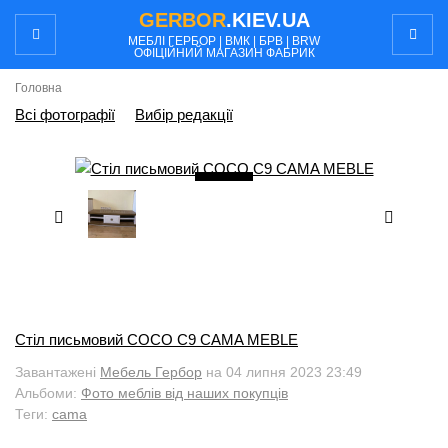
GERBOR
.KIEV.UA
МЕБЛI ГЕРБОР | ВМК | БРВ | BRW
ОФІЦІЙНИЙ МАГАЗИН ФАБРИК
Головна
Всі фотографії
Вибір редакції
4
/ 5
Стіл письмовий COCO C9 CAMA MEBLE
Завантажені
Мебель Гербор
на 04 липня 2023 23:49
Альбоми:
Фото меблів від наших покупців
Теги:
cama