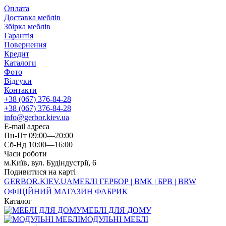
Оплата
Доставка меблів
Збірка меблів
Гарантія
Повернення
Кредит
Каталоги
Фото
Відгуки
Контакти
+38 (067) 376-84-28
+38 (067) 376-84-28
info@gerbor.kiev.ua
E-mail адреса
Пн-Пт 09:00—20:00
Сб-Нд 10:00—16:00
Часи роботи
м.Київ, вул. Будіндустрії, 6
Подивитися на карті
GERBOR
.KIEV.UA
МЕБЛI ГЕРБОР | ВМК | БРВ | BRW
ОФІЦІЙНИЙ МАГАЗИН ФАБРИК
Каталог
МЕБЛІ ДЛЯ ДОМУ
МОДУЛЬНІ МЕБЛІ