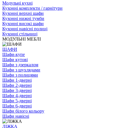
Модульні кухні
Кухонні комплекти / гарнітури
Кухонні верхні шафи
Кухонні нижні тумби
Кухонні високі шафи
Кухонні навісні полиці
Кухонні стільниці
МОДУЛЬНІ МЕБЛІ
ШАФИ
Шафи-купе
Шафи кутові
Шафи з дзеркалом
Шафи з шухлядами
Шафи з полицями
Шафи 1-дверні
Шафи 2-дверні
Шафи 3-дверні
Шафи 4-дверні
Шафи 5-дверні
Шафи 6-дверні
Шафи білого кольору
Шафи навісні
ЛІЖКА