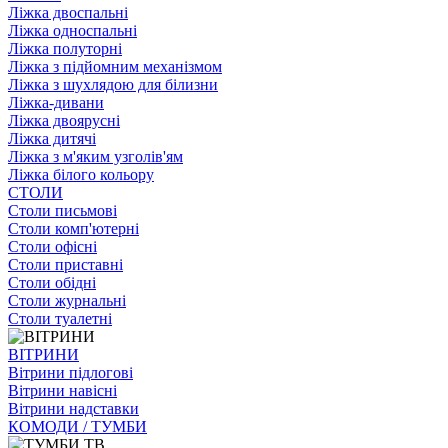
Ліжка двоспальні
Ліжка односпальні
Ліжка полуторні
Ліжка з підйомним механізмом
Ліжка з шухлядою для білизни
Ліжка-дивани
Ліжка двоярусні
Ліжка дитячі
Ліжка з м'яким узголів'ям
Ліжка білого кольору
СТОЛИ
Столи письмові
Столи комп'ютерні
Столи офісні
Столи приставні
Столи обідні
Столи журнальні
Столи туалетні
ВІТРИНИ
Вітрини підлогові
Вітрини навісні
Вітрини надставки
КОМОДИ / ТУМБИ