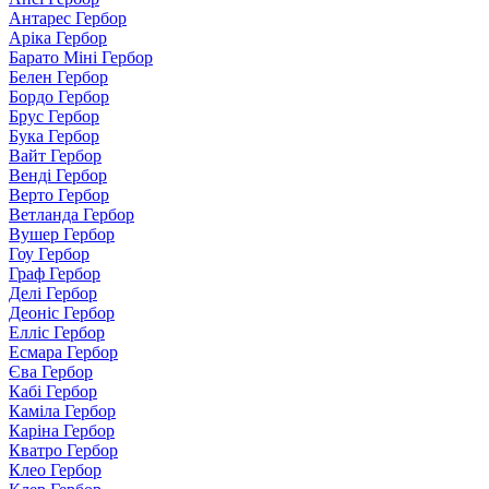
Антарес Гербор
Аріка Гербор
Барато Міні Гербор
Белен Гербор
Бордо Гербор
Брус Гербор
Бука Гербор
Вайт Гербор
Венді Гербор
Верто Гербор
Ветланда Гербор
Вушер Гербор
Гоу Гербор
Граф Гербор
Делі Гербор
Деоніс Гербор
Елліс Гербор
Есмара Гербор
Єва Гербор
Кабі Гербор
Каміла Гербор
Каріна Гербор
Кватро Гербор
Клео Гербор