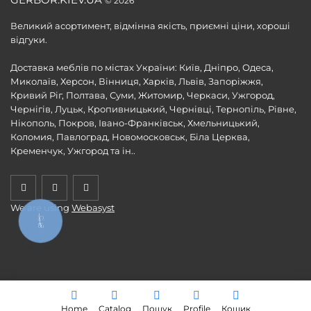
© 2026
Великий асортимент, відмінна якість, приємні ціни, хороші
відгуки.
Доставка меблів по містах України: Київ, Дніпро, Одеса,
Миколаїв, Херсон, Вінниця, Харків, Львів, Запоріжжя,
Кривий Ріг, Полтава, Суми, Житомир, Черкаси, Ужгород,
Чернігів, Луцьк, Кропивницький, Чернівці, Тернопіль, Рівне,
Нікополь, Покров, Івано-Франківськ, Хмельницький,
Коломия, Павлоград, Новомосковськ, Біла Церква,
Кременчук, Ужгород та ін..
We are using
Webasyst
КНОПКА
ЗВ'ЯЗКУ
Home
Catalog
Пошук
Profile
Кошик