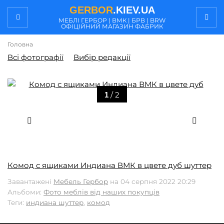
GERBOR
.KIEV.UA
МЕБЛI ГЕРБОР | ВМК | БРВ | BRW
ОФІЦІЙНИЙ МАГАЗИН ФАБРИК
Головна
Всі фотографії
Вибір редакції
/ 2
1
Комод с ящиками Индиана ВМК в цвете дуб шуттер
Завантажені
Мебель Гербор
на 04 серпня 2022 20:29
Альбоми:
Фото меблів від наших покупців
Теги:
индиана шуттер
,
комод