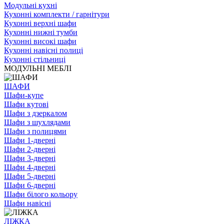
Модульні кухні
Кухонні комплекти / гарнітури
Кухонні верхні шафи
Кухонні нижні тумби
Кухонні високі шафи
Кухонні навісні полиці
Кухонні стільниці
МОДУЛЬНІ МЕБЛІ
ШАФИ
Шафи-купе
Шафи кутові
Шафи з дзеркалом
Шафи з шухлядами
Шафи з полицями
Шафи 1-дверні
Шафи 2-дверні
Шафи 3-дверні
Шафи 4-дверні
Шафи 5-дверні
Шафи 6-дверні
Шафи білого кольору
Шафи навісні
ЛІЖКА