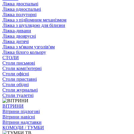
Ліжка двоспальні
Ліжка односпальні
Ліжка полуторні
Ліжка з підйомним механізмом
Ліжка з шухлядою для білизни
Ліжка-дивани
Ліжка двоярусні
Ліжка дитячі
Ліжка з м'яким узголів'ям
Ліжка білого кольору
СТОЛИ
Столи письмові
Столи комп'ютерні
Столи офісні
Столи приставні
Столи обідні
Столи журнальні
Столи туалетні
ВІТРИНИ
Вітрини підлогові
Вітрини навісні
Вітрини надставки
КОМОДИ / ТУМБИ