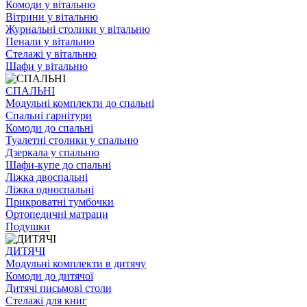
Комоди у вітальню
Вітрини у вітальню
Журнальні столики у вітальню
Пенали у вітальню
Стелажі у вітальню
Шафи у вітальню
СПАЛЬНІ
Модульні комплекти до спальні
Спальні гарнітури
Комоди до спальні
Туалетні столики у спальню
Дзеркала у спальню
Шафи-купе до спальні
Ліжка двоспальні
Ліжка односпальні
Прикроватні тумбочки
Ортопедичні матраци
Подушки
ДИТЯЧІ
Модульні комплекти в дитячу
Комоди до дитячої
Дитячі письмові столи
Стелажі для книг