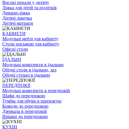
Високі пенали у дитячу
Ліжка для дітей та підлітків
Дивани-ліжка
Дитячі ліжечка
Дитячі матраци
КАБІНЕТИ
Модульні меблі для кабінету
Столи письмові для кабінету
Офісні столи
ЇДАЛЬНI
Модульні комплекти в їдальню
Обідні столи в їдальню, зал
Обідні стільці в їдальню
ПЕРЕДПОКІЇ
Модульні комплекти в передпокій
Шафи до передпокою
Тумбы для обуви в прихожую
Комоди до передпокою
Дзеркала в передпокій
Вішаки до передпокою
КУХНІ