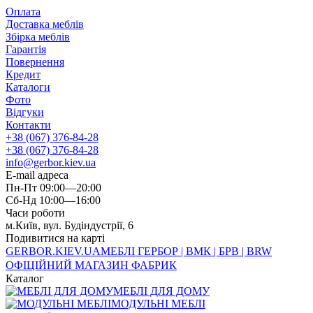
Оплата
Доставка меблів
Збірка меблів
Гарантія
Повернення
Кредит
Каталоги
Фото
Відгуки
Контакти
+38 (067) 376-84-28
+38 (067) 376-84-28
info@gerbor.kiev.ua
E-mail адреса
Пн-Пт 09:00—20:00
Сб-Нд 10:00—16:00
Часи роботи
м.Київ, вул. Будіндустрії, 6
Подивитися на карті
GERBOR
.KIEV.UA
МЕБЛI ГЕРБОР | ВМК | БРВ | BRW
ОФІЦІЙНИЙ МАГАЗИН ФАБРИК
Каталог
МЕБЛІ ДЛЯ ДОМУ
МОДУЛЬНІ МЕБЛІ