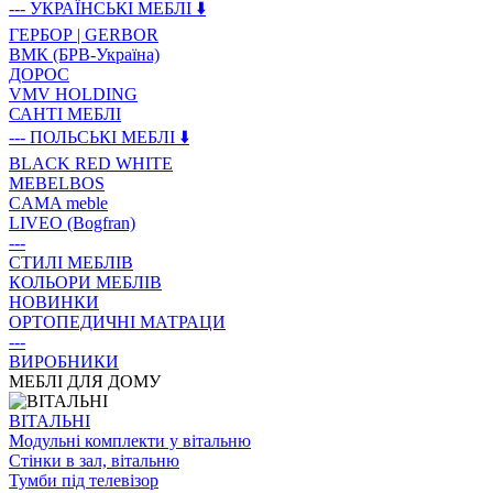
--- УКРАЇНСЬКІ МЕБЛІ ⬇️
ГЕРБОР | GERBOR
ВМК (БРВ-Україна)
ДОРОС
VMV HOLDING
САНТІ МЕБЛІ
--- ПОЛЬСЬКІ МЕБЛІ ⬇️
BLACK RED WHITE
MEBELBOS
CAMA meble
LIVEO (Bogfran)
---
СТИЛІ МЕБЛІВ
КОЛЬОРИ МЕБЛІВ
НОВИНКИ
ОРТОПЕДИЧНІ МАТРАЦИ
---
ВИРОБНИКИ
МЕБЛІ ДЛЯ ДОМУ
ВIТАЛЬНI
Модульні комплекти у вітальню
Стінки в зал, вітальню
Тумби під телевізор