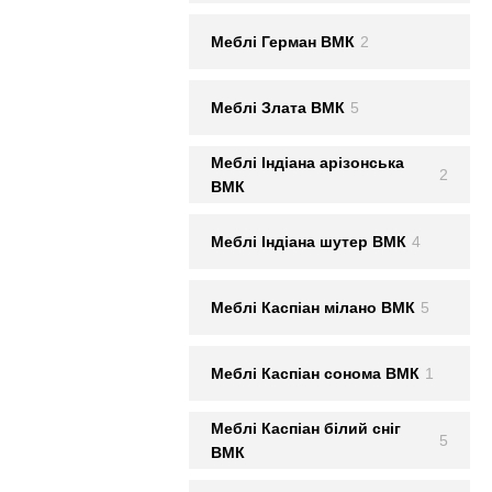
Меблi Герман ВМК
2
Меблi Злата ВМК
5
Меблi Iндiана арiзонська
2
ВМК
Меблi Iндiана шутер ВМК
4
Меблi Каспiан мiлано ВМК
5
Меблi Каспiан сонома ВМК
1
Меблi Каспiан білий сніг
5
ВМК