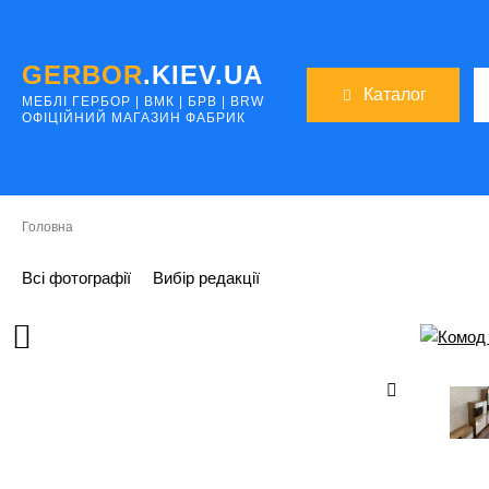
GERBOR
.KIEV.UA
Каталог
МЕБЛI ГЕРБОР | ВМК | БРВ | BRW
ОФІЦІЙНИЙ МАГАЗИН ФАБРИК
Головна
Всі фотографії
Вибір редакції