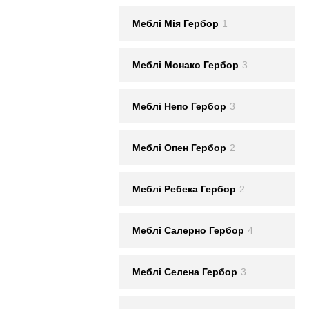
Меблi Мія Гербор
1
Меблi Монако Гербор
3
Меблi Непо Гербор
3
Меблi Опен Гербор
2
Меблi Ребека Гербор
2
Меблi Салерно Гербор
4
Меблi Селена Гербор
3