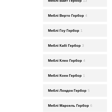
Меблi Вайт Гербор
13
Меблi Верто Гербор
4
Меблi Гоу Гербор
1
Меблi Кабі Гербор
3
Меблi Клео Гербор
4
Меблi Коен Гербор
1
Меблi Лондон Гербор
5
Меблi Марсель Гербор
6