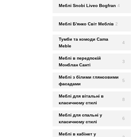
Меблi Snobi Liveo Bogfran
4
Меблi Б'янко Світ Меблів
2
Тумби та комоди Cama
4
Meble
Меблі в передпокій
3
Монблан Сантi
Меблі з білими глянсовими
5
фасадами
Меблі для вітальні в
8
класичному стилі
Меблі для спальні у
6
класичному стилі
Меблі в кабінет у