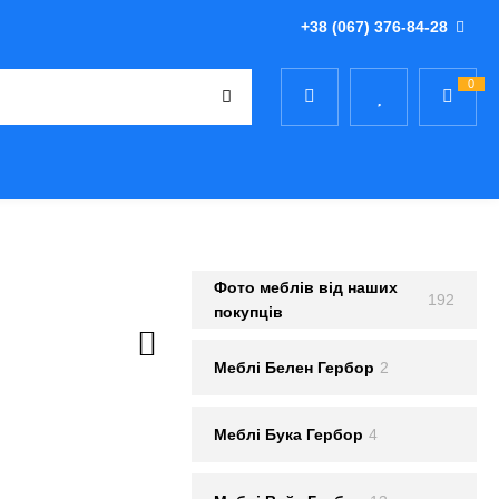
+38 (067) 376-84-28
0
Фото меблів від наших
192
покупців
Меблi Белен Гербор
2
Меблi Бука Гербор
4