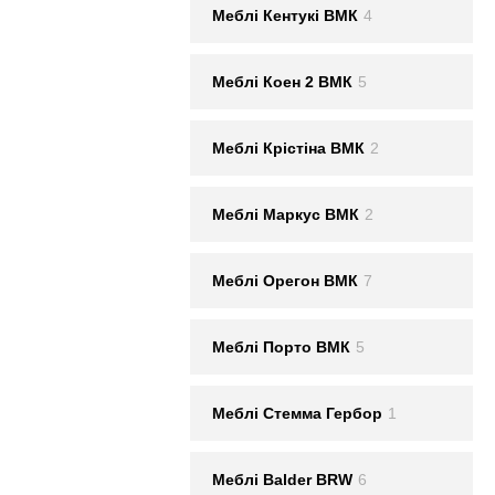
Меблi Кентукi ВМК
4
Меблi Коен 2 ВМК
5
Меблi Крістіна ВМК
2
Меблi Маркус ВМК
2
Меблi Орегон ВМК
7
Меблi Порто ВМК
5
Меблi Стемма Гербор
1
Меблі Balder BRW
6