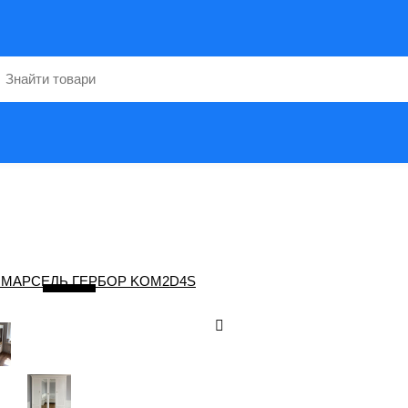
5
/ 8