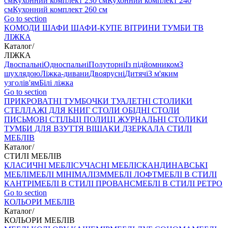
см
Кухонний комплект 230 см
Кухонний комплект 240
см
Кухонний комплект 260 см
Go to section
КОМОДИ
ШАФИ
ШАФИ-КУПЕ
ВІТРИНИ
ТУМБИ ТВ
ЛІЖКА
Каталог
/
ЛІЖКА
Двоспальні
Односпальні
Полуторні
Із підйомником
З
шухлядою
Ліжка-дивани
Двоярусні
Дитячі
З м'яким
узголів'ям
Білі ліжка
Go to section
ПРИКРОВАТНІ ТУМБОЧКИ
ТУАЛЕТНІ СТОЛИКИ
СТЕЛЛАЖІ ДЛЯ КНИГ
СТОЛИ ОБІДНІ
СТОЛИ
ПИСЬМОВІ
СТІЛЬЦI
ПОЛИЦІ
ЖУРНАЛЬНІ СТОЛИКИ
ТУМБИ ДЛЯ ВЗУТТЯ
ВІШАКИ
ДЗЕРКАЛА
СТИЛІ
МЕБЛІВ
Каталог
/
СТИЛІ МЕБЛІВ
КЛАСИЧНІ МЕБЛІ
СУЧАСНІ МЕБЛІ
СКАНДИНАВСЬКІ
МЕБЛІ
МЕБЛІ МІНІМАЛІЗМ
МЕБЛІ ЛОФТ
МЕБЛІ В СТИЛІ
КАНТРІ
МЕБЛІ В СТИЛІ ПРОВАНС
МЕБЛІ В СТИЛІ РЕТРО
Go to section
КОЛЬОРИ МЕБЛІВ
Каталог
/
КОЛЬОРИ МЕБЛІВ