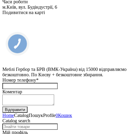
Часи роботи
м.Київ, вул. Будіндустрії, 6
Подивитися на карті
КНОПКА
ЗВ'ЯЗКУ
Меблі Гербор та БРВ (ВМК-Україна) від 15000 відправляємо
безкоштовно. По Києву + безкоштовне збирання.
Номер телефону*
Коментар
Home
Catalog
Пошук
Profile
0
Кошик
Catalog search
Мій профіль