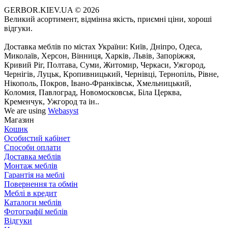
GERBOR.KIEV.UA
© 2026
Великий асортимент, відмінна якість, приємні ціни, хороші
відгуки.
Доставка меблів по містах України: Київ, Дніпро, Одеса,
Миколаїв, Херсон, Вінниця, Харків, Львів, Запоріжжя,
Кривий Ріг, Полтава, Суми, Житомир, Черкаси, Ужгород,
Чернігів, Луцьк, Кропивницький, Чернівці, Тернопіль, Рівне,
Нікополь, Покров, Івано-Франківськ, Хмельницький,
Коломия, Павлоград, Новомосковськ, Біла Церква,
Кременчук, Ужгород та ін..
We are using
Webasyst
Магазин
Кошик
Особистий кабінет
Способи оплати
Доставка меблів
Монтаж меблів
Гарантія на меблі
Повернення та обмін
Меблі в кредит
Каталоги меблів
Фотографії меблів
Відгуки