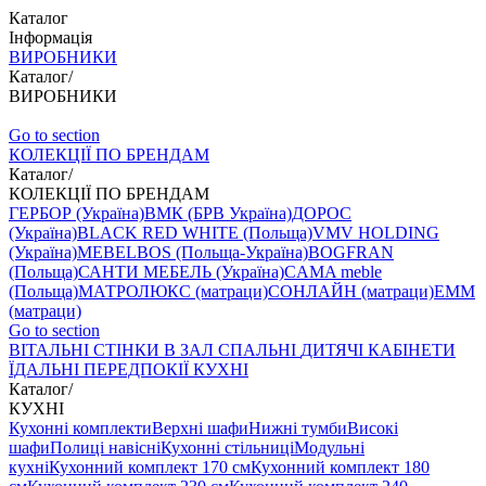
Каталог
Інформація
ВИРОБНИКИ
Каталог
/
ВИРОБНИКИ
Go to section
КОЛЕКЦІЇ ПО БРЕНДАМ
Каталог
/
КОЛЕКЦІЇ ПО БРЕНДАМ
ГЕРБОР (Україна)
ВМК (БРВ Україна)
ДОРОС
(Україна)
BLACK RED WHITE (Польща)
VMV HOLDING
(Україна)
MEBELBOS (Польща-Україна)
BOGFRAN
(Польща)
САНТИ МЕБЕЛЬ (Україна)
CAMA meble
(Польща)
МАТРОЛЮКС (матраци)
СОНЛАЙН (матраци)
EMM
(матраци)
Go to section
ВIТАЛЬНI
СТІНКИ В ЗАЛ
СПАЛЬНІ
ДИТЯЧІ
КАБІНЕТИ
ЇДАЛЬНI
ПЕРЕДПОКІЇ
КУХНІ
Каталог
/
КУХНІ
Кухонні комплекти
Верхні шафи
Нижні тумби
Високі
шафи
Полиці навісні
Кухонні стільниці
Модульні
кухні
Кухонний комплект 170 см
Кухонний комплект 180