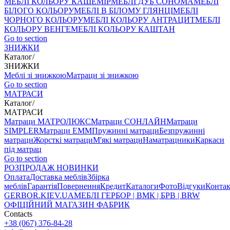
МЕБЛІ КОЛЬОРУ КАШЕМІР
МЕБЛІ ДУБ СОНОМА
МЕБЛІ
БІЛОГО КОЛЬОРУ
МЕБЛІ В БІЛОМУ ГЛЯНЦІ
МЕБЛІ
ЧОРНОГО КОЛЬОРУ
МЕБЛІ КОЛЬОРУ АНТРАЦИТ
МЕБЛІ
КОЛЬОРУ ВЕНГЕ
МЕБЛІ КОЛЬОРУ КАШТАН
Go to section
ЗНИЖКИ
Каталог
/
ЗНИЖКИ
Меблі зі знижкою
Матраци зі знижкою
Go to section
МАТРАСИ
Каталог
/
МАТРАСИ
Матраци МАТРОЛЮКС
Матраци СОНЛАЙН
Матраци
SIMPLER
Матраци ЕММ
Пружинні матраци
Безпружинні
матраци
Жорсткі матраци
М'які матраци
Наматрацники
Каркаси
під матрац
Go to section
РОЗПРОДАЖ
НОВИНКИ
Оплата
Доставка меблів
Збірка
меблів
Гарантія
Повернення
Кредит
Каталоги
Фото
Відгуки
Конта
GERBOR
.KIEV.UA
МЕБЛI ГЕРБОР | ВМК | БРВ | BRW
ОФІЦІЙНИЙ МАГАЗИН ФАБРИК
Contacts
+38 (067) 376-84-28