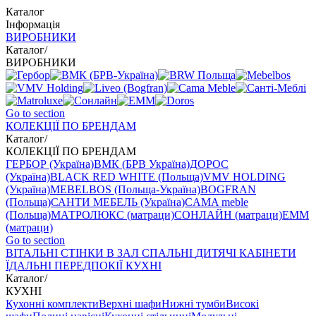
Каталог
Інформація
ВИРОБНИКИ
Каталог
/
ВИРОБНИКИ
Go to section
КОЛЕКЦІЇ ПО БРЕНДАМ
Каталог
/
КОЛЕКЦІЇ ПО БРЕНДАМ
ГЕРБОР (Україна)
ВМК (БРВ Україна)
ДОРОС
(Україна)
BLACK RED WHITE (Польща)
VMV HOLDING
(Україна)
MEBELBOS (Польща-Україна)
BOGFRAN
(Польща)
САНТИ МЕБЕЛЬ (Україна)
CAMA meble
(Польща)
МАТРОЛЮКС (матраци)
СОНЛАЙН (матраци)
EMM
(матраци)
Go to section
ВIТАЛЬНI
СТІНКИ В ЗАЛ
СПАЛЬНІ
ДИТЯЧІ
КАБІНЕТИ
ЇДАЛЬНI
ПЕРЕДПОКІЇ
КУХНІ
Каталог
/
КУХНІ
Кухонні комплекти
Верхні шафи
Нижні тумби
Високі