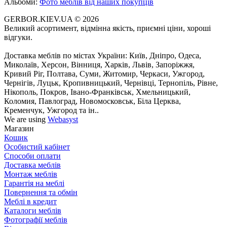
Альбоми:
Фото меблів від наших покупців
GERBOR.KIEV.UA
© 2026
Великий асортимент, відмінна якість, приємні ціни, хороші
відгуки.
Доставка меблів по містах України: Київ, Дніпро, Одеса,
Миколаїв, Херсон, Вінниця, Харків, Львів, Запоріжжя,
Кривий Ріг, Полтава, Суми, Житомир, Черкаси, Ужгород,
Чернігів, Луцьк, Кропивницький, Чернівці, Тернопіль, Рівне,
Нікополь, Покров, Івано-Франківськ, Хмельницький,
Коломия, Павлоград, Новомосковськ, Біла Церква,
Кременчук, Ужгород та ін..
We are using
Webasyst
Магазин
Кошик
Особистий кабінет
Способи оплати
Доставка меблів
Монтаж меблів
Гарантія на меблі
Повернення та обмін
Меблі в кредит
Каталоги меблів
Фотографії меблів