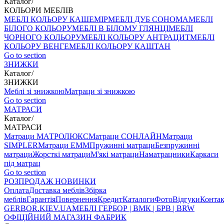
Каталог
/
КОЛЬОРИ МЕБЛІВ
МЕБЛІ КОЛЬОРУ КАШЕМІР
МЕБЛІ ДУБ СОНОМА
МЕБЛІ
БІЛОГО КОЛЬОРУ
МЕБЛІ В БІЛОМУ ГЛЯНЦІ
МЕБЛІ
ЧОРНОГО КОЛЬОРУ
МЕБЛІ КОЛЬОРУ АНТРАЦИТ
МЕБЛІ
КОЛЬОРУ ВЕНГЕ
МЕБЛІ КОЛЬОРУ КАШТАН
Go to section
ЗНИЖКИ
Каталог
/
ЗНИЖКИ
Меблі зі знижкою
Матраци зі знижкою
Go to section
МАТРАСИ
Каталог
/
МАТРАСИ
Матраци МАТРОЛЮКС
Матраци СОНЛАЙН
Матраци
SIMPLER
Матраци ЕММ
Пружинні матраци
Безпружинні
матраци
Жорсткі матраци
М'які матраци
Наматрацники
Каркаси
під матрац
Go to section
РОЗПРОДАЖ
НОВИНКИ
Оплата
Доставка меблів
Збірка
меблів
Гарантія
Повернення
Кредит
Каталоги
Фото
Відгуки
Конта
GERBOR
.KIEV.UA
МЕБЛI ГЕРБОР | ВМК | БРВ | BRW
ОФІЦІЙНИЙ МАГАЗИН ФАБРИК