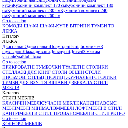
шафи
Полиці навісні
Кухонні стільниці
Модульні
кухні
Кухонний комплект 170 см
Кухонний комплект 180
см
Кухонний комплект 230 см
Кухонний комплект 240
см
Кухонний комплект 260 см
Go to section
КОМОДИ
ШАФИ
ШАФИ-КУПЕ
ВІТРИНИ
ТУМБИ ТВ
ЛІЖКА
Каталог
/
ЛІЖКА
Двоспальні
Односпальні
Полуторні
Із підйомником
З
шухлядою
Ліжка-дивани
Двоярусні
Дитячі
З м'яким
узголів'ям
Білі ліжка
Go to section
ПРИКРОВАТНІ ТУМБОЧКИ
ТУАЛЕТНІ СТОЛИКИ
СТЕЛЛАЖІ ДЛЯ КНИГ
СТОЛИ ОБІДНІ
СТОЛИ
ПИСЬМОВІ
СТІЛЬЦI
ПОЛИЦІ
ЖУРНАЛЬНІ СТОЛИКИ
ТУМБИ ДЛЯ ВЗУТТЯ
ВІШАКИ
ДЗЕРКАЛА
СТИЛІ
МЕБЛІВ
Каталог
/
СТИЛІ МЕБЛІВ
КЛАСИЧНІ МЕБЛІ
СУЧАСНІ МЕБЛІ
СКАНДИНАВСЬКІ
МЕБЛІ
МЕБЛІ МІНІМАЛІЗМ
МЕБЛІ ЛОФТ
МЕБЛІ В СТИЛІ
КАНТРІ
МЕБЛІ В СТИЛІ ПРОВАНС
МЕБЛІ В СТИЛІ РЕТРО
Go to section
КОЛЬОРИ МЕБЛІВ