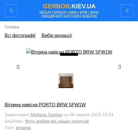
GERBOR
.KIEV.UA
МЕБЛI ГЕРБОР | ВМК | БРВ | BRW
ОФІЦІЙНИЙ МАГАЗИН ФАБРИК
Головна
Всі фотографії
Вибір редакції
2
/ 3
Вітрина навісна PORTO BRW SFW1W
Завантажені
Мебель Гербор
на 08 червня 2023 19:24
Альбоми:
Фото меблів від наших покупців
Теги:
вітрина