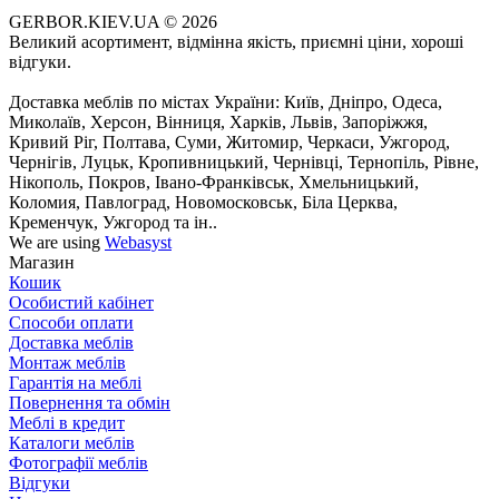
GERBOR.KIEV.UA
© 2026
Великий асортимент, відмінна якість, приємні ціни, хороші
відгуки.
Доставка меблів по містах України: Київ, Дніпро, Одеса,
Миколаїв, Херсон, Вінниця, Харків, Львів, Запоріжжя,
Кривий Ріг, Полтава, Суми, Житомир, Черкаси, Ужгород,
Чернігів, Луцьк, Кропивницький, Чернівці, Тернопіль, Рівне,
Нікополь, Покров, Івано-Франківськ, Хмельницький,
Коломия, Павлоград, Новомосковськ, Біла Церква,
Кременчук, Ужгород та ін..
We are using
Webasyst
Магазин
Кошик
Особистий кабінет
Способи оплати
Доставка меблів
Монтаж меблів
Гарантія на меблі
Повернення та обмін
Меблі в кредит
Каталоги меблів
Фотографії меблів
Відгуки