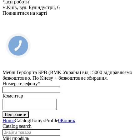
Часи роботи
м.Київ, вул. Будіндустрії, 6
Подивитися на карті
КНОПКА
ЗВ'ЯЗКУ
Меблі Гербор та БРВ (ВМК-Україна) від 15000 відправляємо
безкоштовно. По Києву + безкоштовне збирання.
Номер телефону*
Коментар
Home
Catalog
Пошук
Profile
0
Кошик
Catalog search
Мій профіль