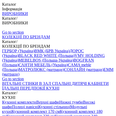
Каталог
Інформація
ВИРОБНИКИ
Каталог
/
ВИРОБНИКИ
Go to section
КОЛЕКЦІЇ ПО БРЕНДАМ
Каталог
/
КОЛЕКЦІЇ ПО БРЕНДАМ
ГЕРБОР (Україна)
ВМК (БРВ Україна)
ДОРОС
(Україна)
BLACK RED WHITE (Польща)
VMV HOLDING
(Україна)
MEBELBOS (Польща-Україна)
BOGFRAN
(Польща)
САНТИ МЕБЕЛЬ (Україна)
CAMA meble
(Польща)
МАТРОЛЮКС (матраци)
СОНЛАЙН (матраци)
EMM
(матраци)
Go to section
ВIТАЛЬНI
СТІНКИ В ЗАЛ
СПАЛЬНІ
ДИТЯЧІ
КАБІНЕТИ
ЇДАЛЬНI
ПЕРЕДПОКІЇ
КУХНІ
Каталог
/
КУХНІ
Кухонні комплекти
Верхні шафи
Нижні тумби
Високі
шафи
Полиці навісні
Кухонні стільниці
Модульні
кухні
Кухонний комплект 170 см
Кухонний комплект 180