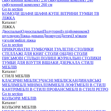
см
Кухонний комплект 230 см
Кухонний комплект 240
см
Кухонний комплект 260 см
Go to section
КОМОДИ
ШАФИ
ШАФИ-КУПЕ
ВІТРИНИ
ТУМБИ ТВ
ЛІЖКА
Каталог
/
ЛІЖКА
Двоспальні
Односпальні
Полуторні
Із підйомником
З
шухлядою
Ліжка-дивани
Двоярусні
Дитячі
З м'яким
узголів'ям
Білі ліжка
Go to section
ПРИКРОВАТНІ ТУМБОЧКИ
ТУАЛЕТНІ СТОЛИКИ
СТЕЛЛАЖІ ДЛЯ КНИГ
СТОЛИ ОБІДНІ
СТОЛИ
ПИСЬМОВІ
СТІЛЬЦI
ПОЛИЦІ
ЖУРНАЛЬНІ СТОЛИКИ
ТУМБИ ДЛЯ ВЗУТТЯ
ВІШАКИ
ДЗЕРКАЛА
СТИЛІ
МЕБЛІВ
Каталог
/
СТИЛІ МЕБЛІВ
КЛАСИЧНІ МЕБЛІ
СУЧАСНІ МЕБЛІ
СКАНДИНАВСЬКІ
МЕБЛІ
МЕБЛІ МІНІМАЛІЗМ
МЕБЛІ ЛОФТ
МЕБЛІ В СТИЛІ
КАНТРІ
МЕБЛІ В СТИЛІ ПРОВАНС
МЕБЛІ В СТИЛІ РЕТРО
Go to section
КОЛЬОРИ МЕБЛІВ
Каталог
/
КОЛЬОРИ МЕБЛІВ