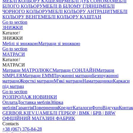
МЕБЛІ КОЛЬОРУ КАШЕМІР
МЕБЛІ ДУБ СОНОМА
МЕБЛІ
БІЛОГО КОЛЬОРУ
МЕБЛІ В БІЛОМУ ГЛЯНЦІ
МЕБЛІ
ЧОРНОГО КОЛЬОРУ
МЕБЛІ КОЛЬОРУ АНТРАЦИТ
МЕБЛІ
КОЛЬОРУ ВЕНГЕ
МЕБЛІ КОЛЬОРУ КАШТАН
Go to section
ЗНИЖКИ
Каталог
/
ЗНИЖКИ
Меблі зі знижкою
Матраци зі знижкою
Go to section
МАТРАСИ
Каталог
/
МАТРАСИ
Матраци МАТРОЛЮКС
Матраци СОНЛАЙН
Матраци
SIMPLER
Матраци ЕММ
Пружинні матраци
Безпружинні
матраци
Жорсткі матраци
М'які матраци
Наматрацники
Каркаси
під матрац
Go to section
РОЗПРОДАЖ
НОВИНКИ
Оплата
Доставка меблів
Збірка
меблів
Гарантія
Повернення
Кредит
Каталоги
Фото
Відгуки
Конта
GERBOR
.KIEV.UA
МЕБЛI ГЕРБОР | ВМК | БРВ | BRW
ОФІЦІЙНИЙ МАГАЗИН ФАБРИК
Contacts
+38 (067) 376-84-28