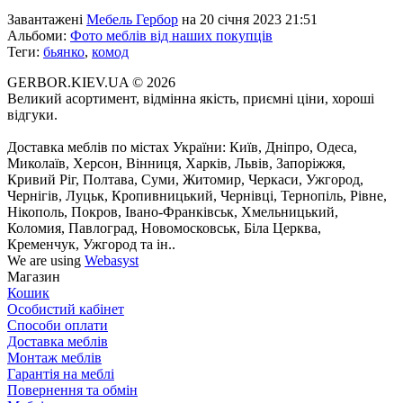
Завантажені
Мебель Гербор
на 20 січня 2023 21:51
Альбоми:
Фото меблів від наших покупців
Теги:
бьянко
,
комод
GERBOR.KIEV.UA
© 2026
Великий асортимент, відмінна якість, приємні ціни, хороші
відгуки.
Доставка меблів по містах України: Київ, Дніпро, Одеса,
Миколаїв, Херсон, Вінниця, Харків, Львів, Запоріжжя,
Кривий Ріг, Полтава, Суми, Житомир, Черкаси, Ужгород,
Чернігів, Луцьк, Кропивницький, Чернівці, Тернопіль, Рівне,
Нікополь, Покров, Івано-Франківськ, Хмельницький,
Коломия, Павлоград, Новомосковськ, Біла Церква,
Кременчук, Ужгород та ін..
We are using
Webasyst
Магазин
Кошик
Особистий кабінет
Способи оплати
Доставка меблів
Монтаж меблів
Гарантія на меблі
Повернення та обмін