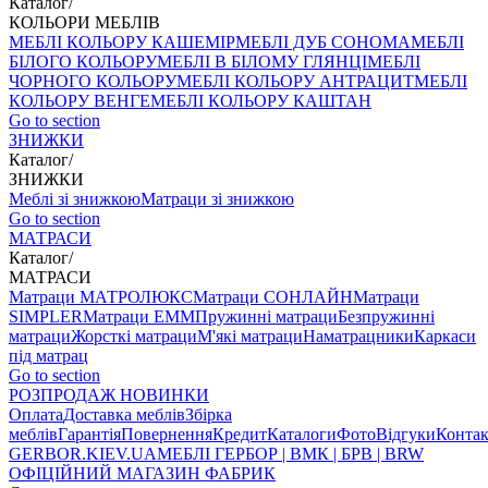
Каталог
/
КОЛЬОРИ МЕБЛІВ
МЕБЛІ КОЛЬОРУ КАШЕМІР
МЕБЛІ ДУБ СОНОМА
МЕБЛІ
БІЛОГО КОЛЬОРУ
МЕБЛІ В БІЛОМУ ГЛЯНЦІ
МЕБЛІ
ЧОРНОГО КОЛЬОРУ
МЕБЛІ КОЛЬОРУ АНТРАЦИТ
МЕБЛІ
КОЛЬОРУ ВЕНГЕ
МЕБЛІ КОЛЬОРУ КАШТАН
Go to section
ЗНИЖКИ
Каталог
/
ЗНИЖКИ
Меблі зі знижкою
Матраци зі знижкою
Go to section
МАТРАСИ
Каталог
/
МАТРАСИ
Матраци МАТРОЛЮКС
Матраци СОНЛАЙН
Матраци
SIMPLER
Матраци ЕММ
Пружинні матраци
Безпружинні
матраци
Жорсткі матраци
М'які матраци
Наматрацники
Каркаси
під матрац
Go to section
РОЗПРОДАЖ
НОВИНКИ
Оплата
Доставка меблів
Збірка
меблів
Гарантія
Повернення
Кредит
Каталоги
Фото
Відгуки
Конта
GERBOR
.KIEV.UA
МЕБЛI ГЕРБОР | ВМК | БРВ | BRW
ОФІЦІЙНИЙ МАГАЗИН ФАБРИК