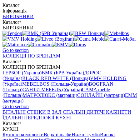
Каталог
Інформація
ВИРОБНИКИ
Каталог
/
ВИРОБНИКИ
Go to section
КОЛЕКЦІЇ ПО БРЕНДАМ
Каталог
/
КОЛЕКЦІЇ ПО БРЕНДАМ
ГЕРБОР (Україна)
ВМК (БРВ Україна)
ДОРОС
(Україна)
BLACK RED WHITE (Польща)
VMV HOLDING
(Україна)
MEBELBOS (Польща-Україна)
BOGFRAN
(Польща)
САНТИ МЕБЕЛЬ (Україна)
CAMA meble
(Польща)
МАТРОЛЮКС (матраци)
СОНЛАЙН (матраци)
EMM
(матраци)
Go to section
ВIТАЛЬНI
СТІНКИ В ЗАЛ
СПАЛЬНІ
ДИТЯЧІ
КАБІНЕТИ
ЇДАЛЬНI
ПЕРЕДПОКІЇ
КУХНІ
Каталог
/
КУХНІ
Кухонні комплекти
Верхні шафи
Нижні тумби
Високі