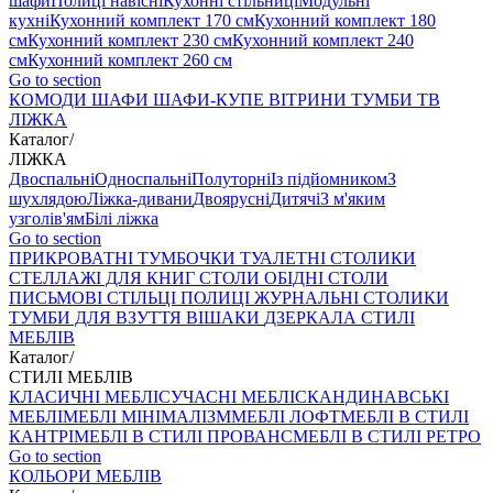
шафи
Полиці навісні
Кухонні стільниці
Модульні
кухні
Кухонний комплект 170 см
Кухонний комплект 180
см
Кухонний комплект 230 см
Кухонний комплект 240
см
Кухонний комплект 260 см
Go to section
КОМОДИ
ШАФИ
ШАФИ-КУПЕ
ВІТРИНИ
ТУМБИ ТВ
ЛІЖКА
Каталог
/
ЛІЖКА
Двоспальні
Односпальні
Полуторні
Із підйомником
З
шухлядою
Ліжка-дивани
Двоярусні
Дитячі
З м'яким
узголів'ям
Білі ліжка
Go to section
ПРИКРОВАТНІ ТУМБОЧКИ
ТУАЛЕТНІ СТОЛИКИ
СТЕЛЛАЖІ ДЛЯ КНИГ
СТОЛИ ОБІДНІ
СТОЛИ
ПИСЬМОВІ
СТІЛЬЦI
ПОЛИЦІ
ЖУРНАЛЬНІ СТОЛИКИ
ТУМБИ ДЛЯ ВЗУТТЯ
ВІШАКИ
ДЗЕРКАЛА
СТИЛІ
МЕБЛІВ
Каталог
/
СТИЛІ МЕБЛІВ
КЛАСИЧНІ МЕБЛІ
СУЧАСНІ МЕБЛІ
СКАНДИНАВСЬКІ
МЕБЛІ
МЕБЛІ МІНІМАЛІЗМ
МЕБЛІ ЛОФТ
МЕБЛІ В СТИЛІ
КАНТРІ
МЕБЛІ В СТИЛІ ПРОВАНС
МЕБЛІ В СТИЛІ РЕТРО
Go to section
КОЛЬОРИ МЕБЛІВ