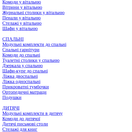
Комоди у вітальню
Вітрини у вітальню
Журнальні столики у вітальню
Пенали у вітальню
Стелажі у вітальню
Шафи у вітальню
СПАЛЬНІ
Модульні комплекти до спальні
Спальні гарнітури
Комоди до спальні
Туалетні столики у спальню
Дзеркала у спальню
Шафи-купе до спальні
Ліжка двоспальні
Ліжка односпальні
Прикроватні тумбочки
Ортопедичні матраци
Подушки
ДИТЯЧІ
Модульні комплекти в дитячу
Комоди до дитячої
Дитячі письмові столи
Стелажі для книг