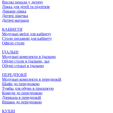
Високі пенали у дитячу
Ліжка для дітей та підлітків
Дивани-ліжка
Дитячі ліжечка
Дитячі матраци
КАБІНЕТИ
Модульні меблі для кабінету
Столи письмові для кабінету
Офісні столи
ЇДАЛЬНI
Модульні комплекти в їдальню
Обідні столи в їдальню, зал
Обідні стільці в їдальню
ПЕРЕДПОКІЇ
Модульні комплекти в передпокій
Шафи до передпокою
Тумбы для обуви в прихожую
Комоди до передпокою
Дзеркала в передпокій
Вішаки до передпокою
КУХНІ