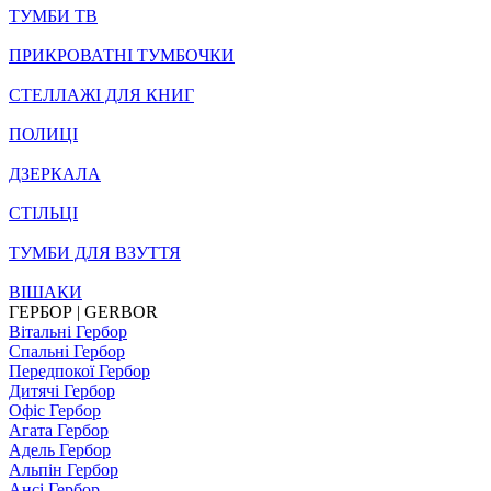
ТУМБИ ТВ
ПРИКРОВАТНІ ТУМБОЧКИ
СТЕЛЛАЖІ ДЛЯ КНИГ
ПОЛИЦІ
ДЗЕРКАЛА
СТІЛЬЦI
ТУМБИ ДЛЯ ВЗУТТЯ
ВІШАКИ
ГЕРБОР | GERBOR
Вітальні Гербор
Спальні Гербор
Передпокої Гербор
Дитячі Гербор
Офіс Гербор
Агата Гербор
Адель Гербор
Альпін Гербор
Ансі Гербор