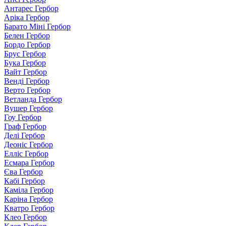
Антарес Гербор
Аріка Гербор
Барато Міні Гербор
Белен Гербор
Бордо Гербор
Брус Гербор
Бука Гербор
Вайт Гербор
Венді Гербор
Верто Гербор
Ветланда Гербор
Вушер Гербор
Гоу Гербор
Граф Гербор
Делі Гербор
Деоніс Гербор
Елліс Гербор
Есмара Гербор
Єва Гербор
Кабі Гербор
Каміла Гербор
Каріна Гербор
Кватро Гербор
Клео Гербор