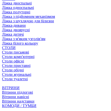
Ліжка двоспальні
Ліжка односпальні
Ліжка полуторні
Ліжка з підйомним механізмом
Ліжка з шухлядою для білизни
Ліжка-дивани
Ліжка двоярусні
Ліжка дитячі
Ліжка з м'яким узголів'ям
Ліжка білого кольору
СТОЛИ
Столи письмові
Столи комп'ютерні
Столи офісні
Столи приставні
Столи обідні
Столи журнальні
Столи туалетні
ВІТРИНИ
Вітрини підлогові
Вітрини навісні
Вітрини надставки
КОМОДИ / ТУМБИ