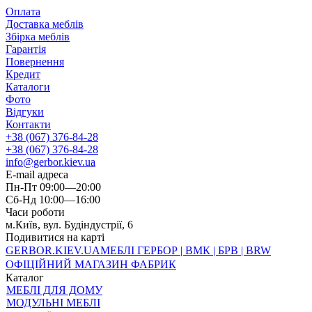
Оплата
Доставка меблів
Збірка меблів
Гарантія
Повернення
Кредит
Каталоги
Фото
Відгуки
Контакти
+38 (067) 376-84-28
+38 (067) 376-84-28
info@gerbor.kiev.ua
E-mail адреса
Пн-Пт 09:00—20:00
Сб-Нд 10:00—16:00
Часи роботи
м.Київ, вул. Будіндустрії, 6
Подивитися на карті
GERBOR
.KIEV.UA
МЕБЛI ГЕРБОР | ВМК | БРВ | BRW
ОФІЦІЙНИЙ МАГАЗИН ФАБРИК
Каталог
МЕБЛІ ДЛЯ ДОМУ
МОДУЛЬНІ МЕБЛІ