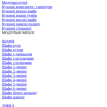
Модульні кухні
Кухонні комплекти / гарнітури
Кухонні верхні шафи
Кухонні нижні тумби
Кухонні високі шафи
Кухонні навісні полиці
Кухонні стільниці
МОДУЛЬНІ МЕБЛІ
ШАФИ
Шафи-купе
Шафи кутові
Шафи з дзеркалом
Шафи з шухлядами
Шафи з полицями
Шафи 1-дверні
Шафи 2-дверні
Шафи 3-дверні
Шафи 4-дверні
Шафи 5-дверні
Шафи 6-дверні
Шафи білого кольору
Шафи навісні
ЛІЖКА