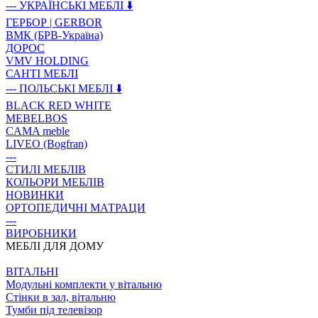
--- УКРАЇНСЬКІ МЕБЛІ ⬇️
ГЕРБОР | GERBOR
ВМК (БРВ-Україна)
ДОРОС
VMV HOLDING
САНТІ МЕБЛІ
--- ПОЛЬСЬКІ МЕБЛІ ⬇️
BLACK RED WHITE
MEBELBOS
CAMA meble
LIVEO (Bogfran)
---
СТИЛІ МЕБЛІВ
КОЛЬОРИ МЕБЛІВ
НОВИНКИ
ОРТОПЕДИЧНІ МАТРАЦИ
---
ВИРОБНИКИ
МЕБЛІ ДЛЯ ДОМУ
ВIТАЛЬНI
Модульні комплекти у вітальню
Стінки в зал, вітальню
Тумби під телевізор