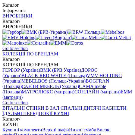
Каталог
Інформація
ВИРОБНИКИ
Каталог
/
ВИРОБНИКИ
Go to section
КОЛЕКЦІЇ ПО БРЕНДАМ
Каталог
/
КОЛЕКЦІЇ ПО БРЕНДАМ
ГЕРБОР (Україна)
ВМК (БРВ Україна)
ДОРОС
(Україна)
BLACK RED WHITE (Польща)
VMV HOLDING
(Україна)
MEBELBOS (Польща-Україна)
BOGFRAN
(Польща)
САНТИ МЕБЕЛЬ (Україна)
CAMA meble
(Польща)
МАТРОЛЮКС (матраци)
СОНЛАЙН (матраци)
EMM
(матраци)
Go to section
ВIТАЛЬНI
СТІНКИ В ЗАЛ
СПАЛЬНІ
ДИТЯЧІ
КАБІНЕТИ
ЇДАЛЬНI
ПЕРЕДПОКІЇ
КУХНІ
Каталог
/
КУХНІ
Кухонні комплекти
Верхні шафи
Нижні тумби
Високі