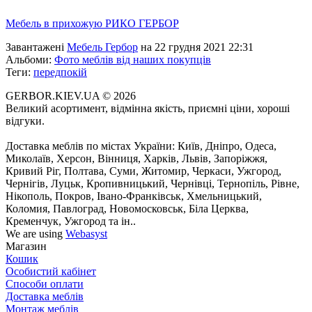
Мебель в прихожую РИКО ГЕРБОР
Завантажені
Мебель Гербор
на 22 грудня 2021 22:31
Альбоми:
Фото меблів від наших покупців
Теги:
передпокій
GERBOR.KIEV.UA
© 2026
Великий асортимент, відмінна якість, приємні ціни, хороші
відгуки.
Доставка меблів по містах України: Київ, Дніпро, Одеса,
Миколаїв, Херсон, Вінниця, Харків, Львів, Запоріжжя,
Кривий Ріг, Полтава, Суми, Житомир, Черкаси, Ужгород,
Чернігів, Луцьк, Кропивницький, Чернівці, Тернопіль, Рівне,
Нікополь, Покров, Івано-Франківськ, Хмельницький,
Коломия, Павлоград, Новомосковськ, Біла Церква,
Кременчук, Ужгород та ін..
We are using
Webasyst
Магазин
Кошик
Особистий кабінет
Способи оплати
Доставка меблів
Монтаж меблів