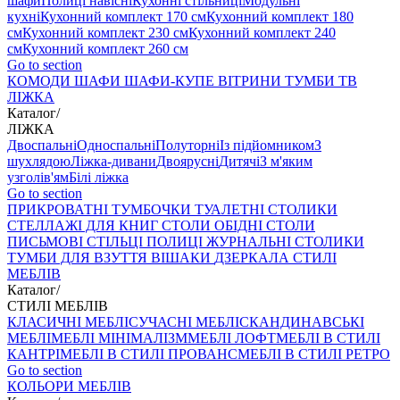
шафи
Полиці навісні
Кухонні стільниці
Модульні
кухні
Кухонний комплект 170 см
Кухонний комплект 180
см
Кухонний комплект 230 см
Кухонний комплект 240
см
Кухонний комплект 260 см
Go to section
КОМОДИ
ШАФИ
ШАФИ-КУПЕ
ВІТРИНИ
ТУМБИ ТВ
ЛІЖКА
Каталог
/
ЛІЖКА
Двоспальні
Односпальні
Полуторні
Із підйомником
З
шухлядою
Ліжка-дивани
Двоярусні
Дитячі
З м'яким
узголів'ям
Білі ліжка
Go to section
ПРИКРОВАТНІ ТУМБОЧКИ
ТУАЛЕТНІ СТОЛИКИ
СТЕЛЛАЖІ ДЛЯ КНИГ
СТОЛИ ОБІДНІ
СТОЛИ
ПИСЬМОВІ
СТІЛЬЦI
ПОЛИЦІ
ЖУРНАЛЬНІ СТОЛИКИ
ТУМБИ ДЛЯ ВЗУТТЯ
ВІШАКИ
ДЗЕРКАЛА
СТИЛІ
МЕБЛІВ
Каталог
/
СТИЛІ МЕБЛІВ
КЛАСИЧНІ МЕБЛІ
СУЧАСНІ МЕБЛІ
СКАНДИНАВСЬКІ
МЕБЛІ
МЕБЛІ МІНІМАЛІЗМ
МЕБЛІ ЛОФТ
МЕБЛІ В СТИЛІ
КАНТРІ
МЕБЛІ В СТИЛІ ПРОВАНС
МЕБЛІ В СТИЛІ РЕТРО
Go to section
КОЛЬОРИ МЕБЛІВ