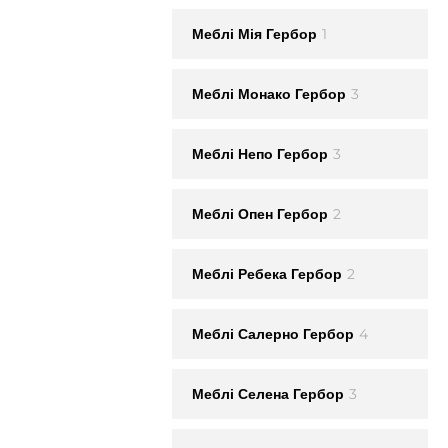
1
Меблi Мія Гербор
3
Меблi Монако Гербор
3
Меблi Непо Гербор
2
Меблi Опен Гербор
2
Меблi Ребека Гербор
4
Меблi Салерно Гербор
3
Меблi Селена Гербор