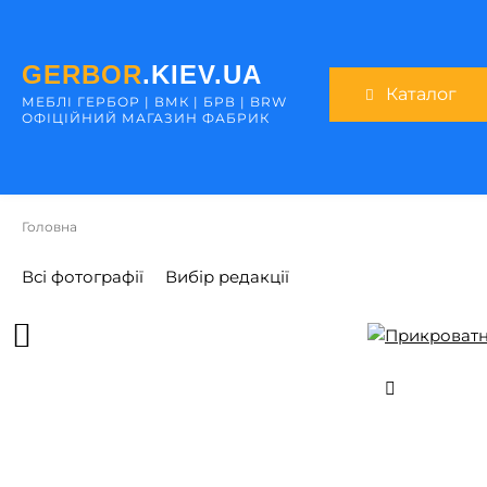
GERBOR
.KIEV.UA
Каталог
МЕБЛI ГЕРБОР | ВМК | БРВ | BRW
ОФІЦІЙНИЙ МАГАЗИН ФАБРИК
Головна
Всі фотографії
Вибір редакції