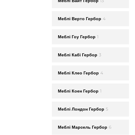
13
Меблi Вайт Гербор
4
Меблi Верто Гербор
1
Меблi Гоу Гербор
3
Меблi Кабі Гербор
4
Меблi Клео Гербор
1
Меблi Коен Гербор
5
Меблi Лондон Гербор
6
Меблi Марсель Гербор