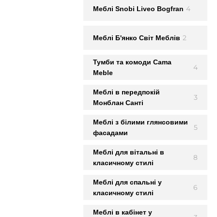
4
Меблi Snobi Liveo Bogfran
2
Меблi Б'янко Світ Меблів
Тумби та комоди Cama
4
Meble
Меблі в передпокій
3
Монблан Сантi
Меблі з білими глянсовими
5
фасадами
Меблі для вітальні в
8
класичному стилі
Меблі для спальні у
6
класичному стилі
Меблі в кабінет у