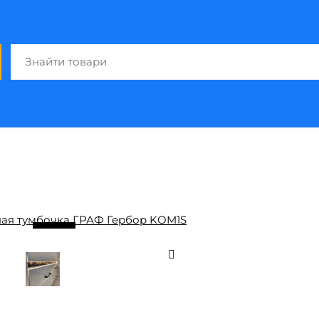
/ 6
5