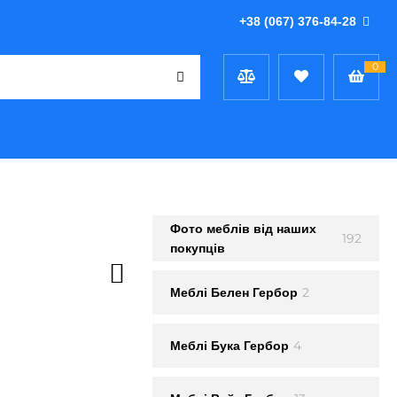
+38 (067) 376-84-28
0
Фото меблів від наших
192
покупців
2
Меблi Белен Гербор
4
Меблi Бука Гербор