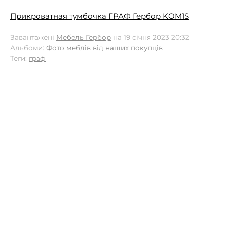
Прикроватная тумбочка ГРАФ Гербор KOM1S
Завантажені
Мебель Гербор
на 19 січня 2023 20:32
Альбоми:
Фото меблів від наших покупців
Теги:
граф