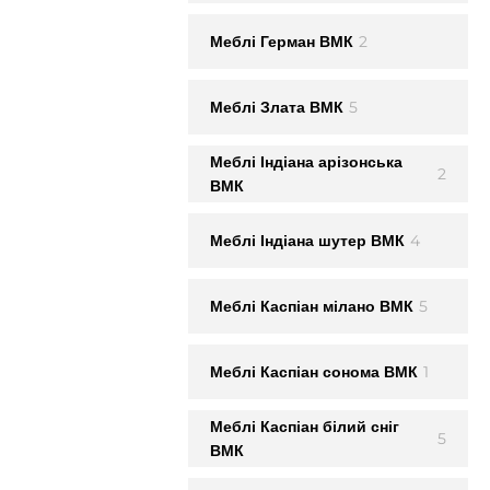
2
Меблi Герман ВМК
5
Меблi Злата ВМК
Меблi Iндiана арiзонська
2
ВМК
4
Меблi Iндiана шутер ВМК
5
Меблi Каспiан мiлано ВМК
1
Меблi Каспiан сонома ВМК
Меблi Каспiан білий сніг
5
ВМК