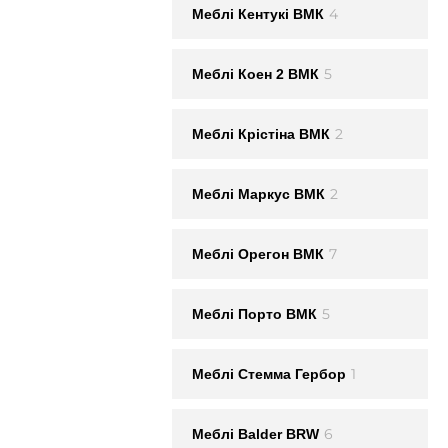
4
Меблi Кентукi ВМК
5
Меблi Коен 2 ВМК
2
Меблi Крістіна ВМК
2
Меблi Маркус ВМК
7
Меблi Орегон ВМК
5
Меблi Порто ВМК
1
Меблi Стемма Гербор
6
Меблі Balder BRW