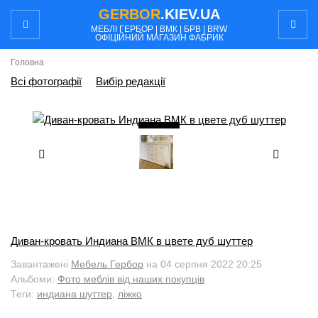
GERBOR
.KIEV.UA
МЕБЛI ГЕРБОР | ВМК | БРВ | BRW
ОФІЦІЙНИЙ МАГАЗИН ФАБРИК
Головна
Всі фотографії
Вибір редакції
3
/ 5
Диван-кровать Индиана ВМК в цвете дуб шуттер
Завантажені
Мебель Гербор
на 04 серпня 2022 20:25
Альбоми:
Фото меблів від наших покупців
Теги:
индиана шуттер
,
ліжко