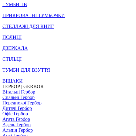
ТУМБИ ТВ
ПРИКРОВАТНІ ТУМБОЧКИ
СТЕЛЛАЖІ ДЛЯ КНИГ
ПОЛИЦІ
ДЗЕРКАЛА
СТІЛЬЦI
ТУМБИ ДЛЯ ВЗУТТЯ
ВІШАКИ
ГЕРБОР | GERBOR
Вітальні Гербор
Спальні Гербор
Передпокої Гербор
Дитячі Гербор
Офіс Гербор
Агата Гербор
Адель Гербор
Альпін Гербор
Ансі Гербор