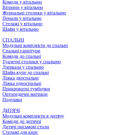
Комоди у вітальню
Вітрини у вітальню
Журнальні столики у вітальню
Пенали у вітальню
Стелажі у вітальню
Шафи у вітальню
СПАЛЬНІ
Модульні комплекти до спальні
Спальні гарнітури
Комоди до спальні
Туалетні столики у спальню
Дзеркала у спальню
Шафи-купе до спальні
Ліжка двоспальні
Ліжка односпальні
Прикроватні тумбочки
Ортопедичні матраци
Подушки
ДИТЯЧІ
Модульні комплекти в дитячу
Комоди до дитячої
Дитячі письмові столи
Стелажі для книг