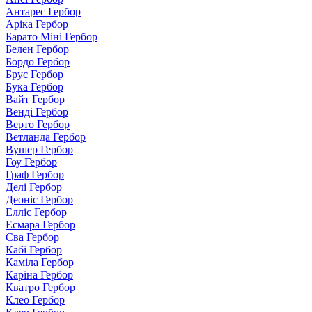
Антарес Гербор
Аріка Гербор
Барато Міні Гербор
Белен Гербор
Бордо Гербор
Брус Гербор
Бука Гербор
Вайт Гербор
Венді Гербор
Верто Гербор
Ветланда Гербор
Вушер Гербор
Гоу Гербор
Граф Гербор
Делі Гербор
Деоніс Гербор
Елліс Гербор
Есмара Гербор
Єва Гербор
Кабі Гербор
Каміла Гербор
Каріна Гербор
Кватро Гербор
Клео Гербор