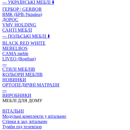
--- УКРАЇНСЬКІ МЕБЛІ ⬇️
ГЕРБОР | GERBOR
ВМК (БРВ-Україна)
ДОРОС
VMV HOLDING
САНТІ МЕБЛІ
--- ПОЛЬСЬКІ МЕБЛІ ⬇️
BLACK RED WHITE
MEBELBOS
CAMA meble
LIVEO (Bogfran)
---
СТИЛІ МЕБЛІВ
КОЛЬОРИ МЕБЛІВ
НОВИНКИ
ОРТОПЕДИЧНІ МАТРАЦИ
---
ВИРОБНИКИ
МЕБЛІ ДЛЯ ДОМУ
ВIТАЛЬНI
Модульні комплекти у вітальню
Стінки в зал, вітальню
Тумби під телевізор