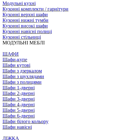
Модульні кухні
Кухонні комплекти / гарнітури
Кухонні верхні шафи
Кухонні нижні тумби
Кухонні високі шафи
Кухонні навісні полиці
Кухонні стільниці
МОДУЛЬНІ МЕБЛІ
ШАФИ
Шафи-купе
Шафи кутові
Шафи з дзеркалом
Шафи з шухлядами
Шафи з полицями
Шафи 1-дверні
Шафи 2-дверні
Шафи 3-дверні
Шафи 4-дверні
Шафи 5-дверні
Шафи 6-дверні
Шафи білого кольору
Шафи навісні
ЛІЖКА