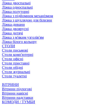
Ліжка двоспальні
Ліжка односпальні
Ліжка полуторні
Ліжка з підйомним механізмом
Ліжка з шухлядою для білизни
Ліжка-дивани
Ліжка двоярусні
Ліжка дитячі
Ліжка з м'яким узголів'ям
Ліжка білого кольору
СТОЛИ
Столи письмові
Столи комп'ютерні
Столи офісні
Столи приставні
Столи обідні
Столи журнальні
Столи туалетні
ВІТРИНИ
Вітрини підлогові
Вітрини навісні
Вітрини надставки
КОМОДИ / ТУМБИ