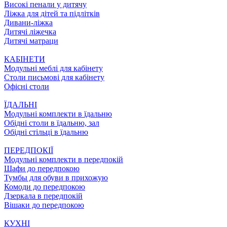
Високі пенали у дитячу
Ліжка для дітей та підлітків
Дивани-ліжка
Дитячі ліжечка
Дитячі матраци
КАБІНЕТИ
Модульні меблі для кабінету
Столи письмові для кабінету
Офісні столи
ЇДАЛЬНI
Модульні комплекти в їдальню
Обідні столи в їдальню, зал
Обідні стільці в їдальню
ПЕРЕДПОКІЇ
Модульні комплекти в передпокій
Шафи до передпокою
Тумбы для обуви в прихожую
Комоди до передпокою
Дзеркала в передпокій
Вішаки до передпокою
КУХНІ