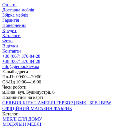
Оплата
Доставка меблів
Збірка меблів
Гарантія
Повернення
Кредит
Каталоги
Фото
Відгуки
Контакти
+38 (067) 376-84-28
+38 (067) 376-84-28
info@gerbor.kiev.ua
E-mail адреса
Пн-Пт 09:00—20:00
Сб-Нд 10:00—16:00
Часи роботи
м.Київ, вул. Будіндустрії, 6
Подивитися на карті
GERBOR
.KIEV.UA
МЕБЛI ГЕРБОР | ВМК | БРВ | BRW
ОФІЦІЙНИЙ МАГАЗИН ФАБРИК
Каталог
МЕБЛІ ДЛЯ ДОМУ
МОДУЛЬНІ МЕБЛІ