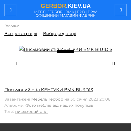
GERBOR
.KIEV.UA
МЕБЛI ГЕРБОР | ВМК | БРВ | BRW
ОФІЦІЙНИЙ МАГАЗИН ФАБРИК
Головна
Всі фотографії
Вибір редакції
/ 6
4
Письмовий стіл КЕНТУКИ ВМК BIU1D1S
Завантажені
Мебель Гербор
на 30 січня 2023 20:06
Альбоми:
Фото меблів від наших покупців
Теги:
письмовий стіл