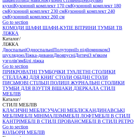
шафи
Полиці навісні
Кухонні стільниці
Модульні
кухні
Кухонний комплект 170 см
Кухонний комплект 180
см
Кухонний комплект 230 см
Кухонний комплект 240
см
Кухонний комплект 260 см
Go to section
КОМОДИ
ШАФИ
ШАФИ-КУПЕ
ВІТРИНИ
ТУМБИ ТВ
ЛІЖКА
Каталог
/
ЛІЖКА
Двоспальні
Односпальні
Полуторні
Із підйомником
З
шухлядою
Ліжка-дивани
Двоярусні
Дитячі
З м'яким
узголів'ям
Білі ліжка
Go to section
ПРИКРОВАТНІ ТУМБОЧКИ
ТУАЛЕТНІ СТОЛИКИ
СТЕЛЛАЖІ ДЛЯ КНИГ
СТОЛИ ОБІДНІ
СТОЛИ
ПИСЬМОВІ
СТІЛЬЦI
ПОЛИЦІ
ЖУРНАЛЬНІ СТОЛИКИ
ТУМБИ ДЛЯ ВЗУТТЯ
ВІШАКИ
ДЗЕРКАЛА
СТИЛІ
МЕБЛІВ
Каталог
/
СТИЛІ МЕБЛІВ
КЛАСИЧНІ МЕБЛІ
СУЧАСНІ МЕБЛІ
СКАНДИНАВСЬКІ
МЕБЛІ
МЕБЛІ МІНІМАЛІЗМ
МЕБЛІ ЛОФТ
МЕБЛІ В СТИЛІ
КАНТРІ
МЕБЛІ В СТИЛІ ПРОВАНС
МЕБЛІ В СТИЛІ РЕТРО
Go to section
КОЛЬОРИ МЕБЛІВ