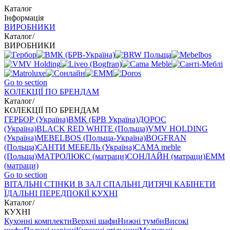
Каталог
Інформація
ВИРОБНИКИ
Каталог
/
ВИРОБНИКИ
Go to section
КОЛЕКЦІЇ ПО БРЕНДАМ
Каталог
/
КОЛЕКЦІЇ ПО БРЕНДАМ
ГЕРБОР (Україна)
ВМК (БРВ Україна)
ДОРОС
(Україна)
BLACK RED WHITE (Польща)
VMV HOLDING
(Україна)
MEBELBOS (Польща-Україна)
BOGFRAN
(Польща)
САНТИ МЕБЕЛЬ (Україна)
CAMA meble
(Польща)
МАТРОЛЮКС (матраци)
СОНЛАЙН (матраци)
EMM
(матраци)
Go to section
ВIТАЛЬНI
СТІНКИ В ЗАЛ
СПАЛЬНІ
ДИТЯЧІ
КАБІНЕТИ
ЇДАЛЬНI
ПЕРЕДПОКІЇ
КУХНІ
Каталог
/
КУХНІ
Кухонні комплекти
Верхні шафи
Нижні тумби
Високі