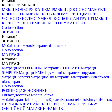
Каталог
/
КОЛЬОРИ МЕБЛІВ
МЕБЛІ КОЛЬОРУ КАШЕМІР
МЕБЛІ ДУБ СОНОМА
МЕБЛІ
БІЛОГО КОЛЬОРУ
МЕБЛІ В БІЛОМУ ГЛЯНЦІ
МЕБЛІ
ЧОРНОГО КОЛЬОРУ
МЕБЛІ КОЛЬОРУ АНТРАЦИТ
МЕБЛІ
КОЛЬОРУ ВЕНГЕ
МЕБЛІ КОЛЬОРУ КАШТАН
Go to section
ЗНИЖКИ
Каталог
/
ЗНИЖКИ
Меблі зі знижкою
Матраци зі знижкою
Go to section
МАТРАСИ
Каталог
/
МАТРАСИ
Матраци МАТРОЛЮКС
Матраци СОНЛАЙН
Матраци
SIMPLER
Матраци ЕММ
Пружинні матраци
Безпружинні
матраци
Жорсткі матраци
М'які матраци
Наматрацники
Каркаси
під матрац
Go to section
РОЗПРОДАЖ
НОВИНКИ
Оплата
Доставка меблів
Збірка
меблів
Гарантія
Повернення
Кредит
Каталоги
Фото
Відгуки
Конта
GERBOR
.KIEV.UA
МЕБЛI ГЕРБОР | ВМК | БРВ | BRW
ОФІЦІЙНИЙ МАГАЗИН ФАБРИК