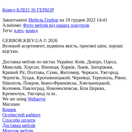
Комод КЛЕО 3S ГЕРБОР
Завантажені
Мебель Гербор
на 19 грудня 2022 14:41
Альбоми:
Фото меблів від наших покупців
Теги:
клео
,
комод
GERBOR.KIEV.UA
© 2026
Великий асортимент, відмінна якість, приємні ціни, хороші
відгуки.
Доставка меблів по містах України: Київ, Дніпро, Одеса,
Миколаїв, Херсон, Вінниця, Харків, Львів, Запоріжжя,
Кривий Ріг, Полтава, Суми, Житомир, Черкаси, Ужгород,
Чернігів, Луцьк, Кропивницький, Чернівці, Тернопіль, Рівне,
Нікополь, Покров, Івано-Франківськ, Хмельницький,
Коломия, Павлоград, Новомосковськ, Біла Церква,
Кременчук, Ужгород та ін..
We are using
Webasyst
Магазин
Кошик
Особистий кабінет
Способи оплати
Доставка меблів
Монтаж меблів