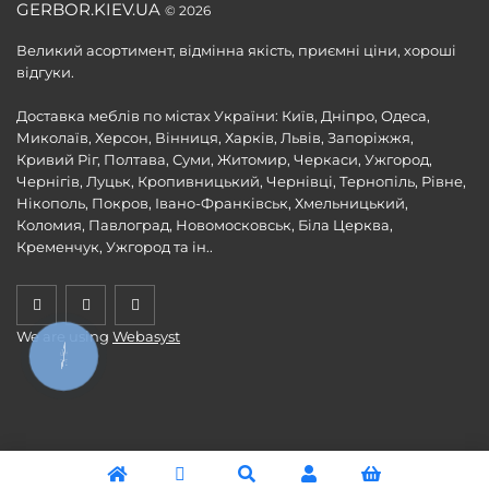
GERBOR.KIEV.UA
© 2026
Великий асортимент, відмінна якість, приємні ціни, хороші
відгуки.
Доставка меблів по містах України: Київ, Дніпро, Одеса,
Миколаїв, Херсон, Вінниця, Харків, Львів, Запоріжжя,
Кривий Ріг, Полтава, Суми, Житомир, Черкаси, Ужгород,
Чернігів, Луцьк, Кропивницький, Чернівці, Тернопіль, Рівне,
Нікополь, Покров, Івано-Франківськ, Хмельницький,
Коломия, Павлоград, Новомосковськ, Біла Церква,
Кременчук, Ужгород та ін..
We are using
Webasyst
КНОПКА
ЗВ'ЯЗКУ