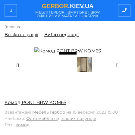
GERBOR
.KIEV.UA
МЕБЛI ГЕРБОР | ВМК | БРВ | BRW
ОФІЦІЙНИЙ МАГАЗИН ФАБРИК
Головна
Всі фотографії
Вибір редакції
/ 5
2
Комод PONT BRW KOM6S
Завантажені
Мебель Гербор
на 19 вересня 2023 15:00
Альбоми:
Фото меблів від наших покупців
Теги:
комод