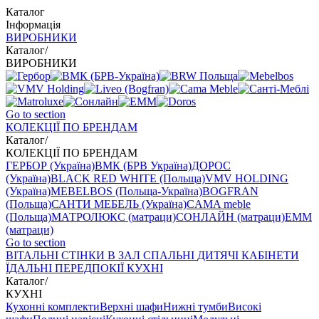
Каталог
Інформація
ВИРОБНИКИ
Каталог
/
ВИРОБНИКИ
Go to section
КОЛЕКЦІЇ ПО БРЕНДАМ
Каталог
/
КОЛЕКЦІЇ ПО БРЕНДАМ
ГЕРБОР (Україна)
ВМК (БРВ Україна)
ДОРОС
(Україна)
BLACK RED WHITE (Польща)
VMV HOLDING
(Україна)
MEBELBOS (Польща-Україна)
BOGFRAN
(Польща)
САНТИ МЕБЕЛЬ (Україна)
CAMA meble
(Польща)
МАТРОЛЮКС (матраци)
СОНЛАЙН (матраци)
EMM
(матраци)
Go to section
ВIТАЛЬНI
СТІНКИ В ЗАЛ
СПАЛЬНІ
ДИТЯЧІ
КАБІНЕТИ
ЇДАЛЬНI
ПЕРЕДПОКІЇ
КУХНІ
Каталог
/
КУХНІ
Кухонні комплекти
Верхні шафи
Нижні тумби
Високі