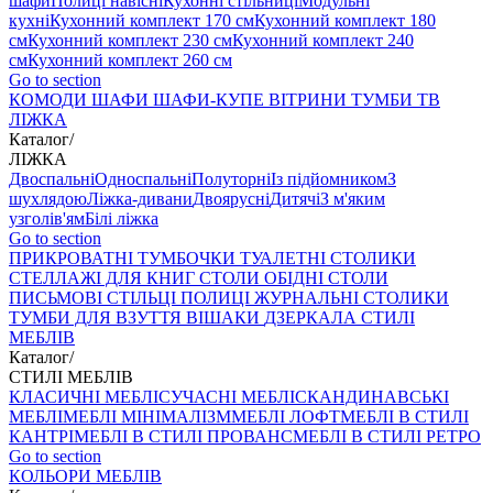
шафи
Полиці навісні
Кухонні стільниці
Модульні
кухні
Кухонний комплект 170 см
Кухонний комплект 180
см
Кухонний комплект 230 см
Кухонний комплект 240
см
Кухонний комплект 260 см
Go to section
КОМОДИ
ШАФИ
ШАФИ-КУПЕ
ВІТРИНИ
ТУМБИ ТВ
ЛІЖКА
Каталог
/
ЛІЖКА
Двоспальні
Односпальні
Полуторні
Із підйомником
З
шухлядою
Ліжка-дивани
Двоярусні
Дитячі
З м'яким
узголів'ям
Білі ліжка
Go to section
ПРИКРОВАТНІ ТУМБОЧКИ
ТУАЛЕТНІ СТОЛИКИ
СТЕЛЛАЖІ ДЛЯ КНИГ
СТОЛИ ОБІДНІ
СТОЛИ
ПИСЬМОВІ
СТІЛЬЦI
ПОЛИЦІ
ЖУРНАЛЬНІ СТОЛИКИ
ТУМБИ ДЛЯ ВЗУТТЯ
ВІШАКИ
ДЗЕРКАЛА
СТИЛІ
МЕБЛІВ
Каталог
/
СТИЛІ МЕБЛІВ
КЛАСИЧНІ МЕБЛІ
СУЧАСНІ МЕБЛІ
СКАНДИНАВСЬКІ
МЕБЛІ
МЕБЛІ МІНІМАЛІЗМ
МЕБЛІ ЛОФТ
МЕБЛІ В СТИЛІ
КАНТРІ
МЕБЛІ В СТИЛІ ПРОВАНС
МЕБЛІ В СТИЛІ РЕТРО
Go to section
КОЛЬОРИ МЕБЛІВ