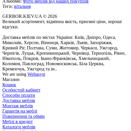
Альбоми:
Фото меблів від наших покупців
Теги:
вітальня
GERBOR.KIEV.UA
© 2026
Великий асортимент, відмінна якість, приємні ціни, хороші
відгуки.
Доставка меблів по містах України: Київ, Дніпро, Одеса,
Миколаїв, Херсон, Вінниця, Харків, Львів, Запоріжжя,
Кривий Ріг, Полтава, Суми, Житомир, Черкаси, Ужгород,
Чернігів, Луцьк, Кропивницький, Чернівці, Тернопіль, Рівне,
Нікополь, Покров, Івано-Франківськ, Хмельницький,
Коломия, Павлоград, Новомосковськ, Біла Церква,
Кременчук, Ужгород та ін..
We are using
Webasyst
Магазин
Кошик
Особистий кабінет
Способи оплати
Доставка меблів
Монтаж меблів
Гарантія на меблі
Повернення та обмін
Меблі в кредит
Каталоги меблів