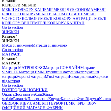
Каталог
/
КОЛЬОРИ МЕБЛІВ
МЕБЛІ КОЛЬОРУ КАШЕМІР
МЕБЛІ ДУБ СОНОМА
МЕБЛІ
БІЛОГО КОЛЬОРУ
МЕБЛІ В БІЛОМУ ГЛЯНЦІ
МЕБЛІ
ЧОРНОГО КОЛЬОРУ
МЕБЛІ КОЛЬОРУ АНТРАЦИТ
МЕБЛІ
КОЛЬОРУ ВЕНГЕ
МЕБЛІ КОЛЬОРУ КАШТАН
Go to section
ЗНИЖКИ
Каталог
/
ЗНИЖКИ
Меблі зі знижкою
Матраци зі знижкою
Go to section
МАТРАСИ
Каталог
/
МАТРАСИ
Матраци МАТРОЛЮКС
Матраци СОНЛАЙН
Матраци
SIMPLER
Матраци ЕММ
Пружинні матраци
Безпружинні
матраци
Жорсткі матраци
М'які матраци
Наматрацники
Каркаси
під матрац
Go to section
РОЗПРОДАЖ
НОВИНКИ
Оплата
Доставка меблів
Збірка
меблів
Гарантія
Повернення
Кредит
Каталоги
Фото
Відгуки
Конта
GERBOR
.KIEV.UA
МЕБЛI ГЕРБОР | ВМК | БРВ | BRW
ОФІЦІЙНИЙ МАГАЗИН ФАБРИК