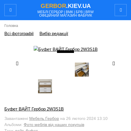
GERBOR
.KIEV.UA
МЕБЛI ГЕРБОР | ВМК | БРВ | BRW
ОФІЦІЙНИЙ МАГАЗИН ФАБРИК
Головна
Всі фотографії
Вибір редакції
5
/ 6
Буфет ВАЙТ Гербор 2W3S1B
Завантажені
Мебель Гербор
на 26 лютого 2024 13:10
Альбоми:
Фото меблів від наших покупців
Теги:
вайт
,
буфет