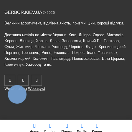
GERBOR.KIEV.UA
© 2026
Великий асортимент, відмінна якість, приємні ціни, хороші відгуки.
Доставка меблів по містах України: Київ, Дніпро, Одеса, Миколаїв,
Херсон, Вінниця, Харків, Львів, Запоріжжя, Кривий Ріг, Полтава,
Суми, Житомир, Черкаси, Ужгород, Чернігів, Луцьк, Кропивницький,
Чернівці, Тернопіль, Рівне, Нікополь, Покров, Івано-Франківськ,
Хмельницький, Коломия, Павлоград, Новомосковськ, Біла Церква,
Кременчук, Ужгород та ін..
We are using
Webasyst
КНОПКА
ЗВ'ЯЗКУ
Home
Catalog
Пошук
Profile
Кошик