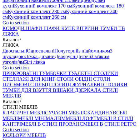
шафи
Полиці навісні
Кухонні стільниці
Модульні
кухні
Кухонний комплект 170 см
Кухонний комплект 180
см
Кухонний комплект 230 см
Кухонний комплект 240
см
Кухонний комплект 260 см
Go to section
КОМОДИ
ШАФИ
ШАФИ-КУПЕ
ВІТРИНИ
ТУМБИ ТВ
ЛІЖКА
Каталог
/
ЛІЖКА
Двоспальні
Односпальні
Полуторні
Із підйомником
З
шухлядою
Ліжка-дивани
Двоярусні
Дитячі
З м'яким
узголів'ям
Білі ліжка
Go to section
ПРИКРОВАТНІ ТУМБОЧКИ
ТУАЛЕТНІ СТОЛИКИ
СТЕЛЛАЖІ ДЛЯ КНИГ
СТОЛИ ОБІДНІ
СТОЛИ
ПИСЬМОВІ
СТІЛЬЦI
ПОЛИЦІ
ЖУРНАЛЬНІ СТОЛИКИ
ТУМБИ ДЛЯ ВЗУТТЯ
ВІШАКИ
ДЗЕРКАЛА
СТИЛІ
МЕБЛІВ
Каталог
/
СТИЛІ МЕБЛІВ
КЛАСИЧНІ МЕБЛІ
СУЧАСНІ МЕБЛІ
СКАНДИНАВСЬКІ
МЕБЛІ
МЕБЛІ МІНІМАЛІЗМ
МЕБЛІ ЛОФТ
МЕБЛІ В СТИЛІ
КАНТРІ
МЕБЛІ В СТИЛІ ПРОВАНС
МЕБЛІ В СТИЛІ РЕТРО
Go to section
КОЛЬОРИ МЕБЛІВ