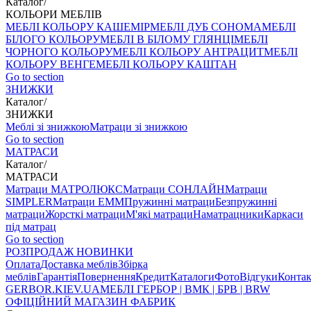
Каталог
/
КОЛЬОРИ МЕБЛІВ
МЕБЛІ КОЛЬОРУ КАШЕМІР
МЕБЛІ ДУБ СОНОМА
МЕБЛІ
БІЛОГО КОЛЬОРУ
МЕБЛІ В БІЛОМУ ГЛЯНЦІ
МЕБЛІ
ЧОРНОГО КОЛЬОРУ
МЕБЛІ КОЛЬОРУ АНТРАЦИТ
МЕБЛІ
КОЛЬОРУ ВЕНГЕ
МЕБЛІ КОЛЬОРУ КАШТАН
Go to section
ЗНИЖКИ
Каталог
/
ЗНИЖКИ
Меблі зі знижкою
Матраци зі знижкою
Go to section
МАТРАСИ
Каталог
/
МАТРАСИ
Матраци МАТРОЛЮКС
Матраци СОНЛАЙН
Матраци
SIMPLER
Матраци ЕММ
Пружинні матраци
Безпружинні
матраци
Жорсткі матраци
М'які матраци
Наматрацники
Каркаси
під матрац
Go to section
РОЗПРОДАЖ
НОВИНКИ
Оплата
Доставка меблів
Збірка
меблів
Гарантія
Повернення
Кредит
Каталоги
Фото
Відгуки
Конта
GERBOR
.KIEV.UA
МЕБЛI ГЕРБОР | ВМК | БРВ | BRW
ОФІЦІЙНИЙ МАГАЗИН ФАБРИК