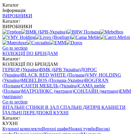
Каталог
Інформація
ВИРОБНИКИ
Каталог
/
ВИРОБНИКИ
Go to section
КОЛЕКЦІЇ ПО БРЕНДАМ
Каталог
/
КОЛЕКЦІЇ ПО БРЕНДАМ
ГЕРБОР (Україна)
ВМК (БРВ Україна)
ДОРОС
(Україна)
BLACK RED WHITE (Польща)
VMV HOLDING
(Україна)
MEBELBOS (Польща-Україна)
BOGFRAN
(Польща)
САНТИ МЕБЕЛЬ (Україна)
CAMA meble
(Польща)
МАТРОЛЮКС (матраци)
СОНЛАЙН (матраци)
EMM
(матраци)
Go to section
ВIТАЛЬНI
СТІНКИ В ЗАЛ
СПАЛЬНІ
ДИТЯЧІ
КАБІНЕТИ
ЇДАЛЬНI
ПЕРЕДПОКІЇ
КУХНІ
Каталог
/
КУХНІ
Кухонні комплекти
Верхні шафи
Нижні тумби
Високі