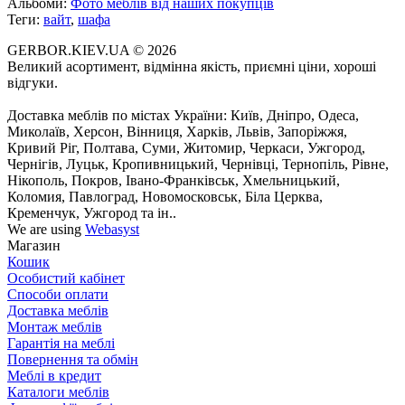
Альбоми:
Фото меблів від наших покупців
Теги:
вайт
,
шафа
GERBOR.KIEV.UA
© 2026
Великий асортимент, відмінна якість, приємні ціни, хороші
відгуки.
Доставка меблів по містах України: Київ, Дніпро, Одеса,
Миколаїв, Херсон, Вінниця, Харків, Львів, Запоріжжя,
Кривий Ріг, Полтава, Суми, Житомир, Черкаси, Ужгород,
Чернігів, Луцьк, Кропивницький, Чернівці, Тернопіль, Рівне,
Нікополь, Покров, Івано-Франківськ, Хмельницький,
Коломия, Павлоград, Новомосковськ, Біла Церква,
Кременчук, Ужгород та ін..
We are using
Webasyst
Магазин
Кошик
Особистий кабінет
Способи оплати
Доставка меблів
Монтаж меблів
Гарантія на меблі
Повернення та обмін
Меблі в кредит
Каталоги меблів