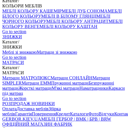
Каталог
/
КОЛЬОРИ МЕБЛІВ
МЕБЛІ КОЛЬОРУ КАШЕМІР
МЕБЛІ ДУБ СОНОМА
МЕБЛІ
БІЛОГО КОЛЬОРУ
МЕБЛІ В БІЛОМУ ГЛЯНЦІ
МЕБЛІ
ЧОРНОГО КОЛЬОРУ
МЕБЛІ КОЛЬОРУ АНТРАЦИТ
МЕБЛІ
КОЛЬОРУ ВЕНГЕ
МЕБЛІ КОЛЬОРУ КАШТАН
Go to section
ЗНИЖКИ
Каталог
/
ЗНИЖКИ
Меблі зі знижкою
Матраци зі знижкою
Go to section
МАТРАСИ
Каталог
/
МАТРАСИ
Матраци МАТРОЛЮКС
Матраци СОНЛАЙН
Матраци
SIMPLER
Матраци ЕММ
Пружинні матраци
Безпружинні
матраци
Жорсткі матраци
М'які матраци
Наматрацники
Каркаси
під матрац
Go to section
РОЗПРОДАЖ
НОВИНКИ
Оплата
Доставка меблів
Збірка
меблів
Гарантія
Повернення
Кредит
Каталоги
Фото
Відгуки
Конта
GERBOR
.KIEV.UA
МЕБЛI ГЕРБОР | ВМК | БРВ | BRW
ОФІЦІЙНИЙ МАГАЗИН ФАБРИК