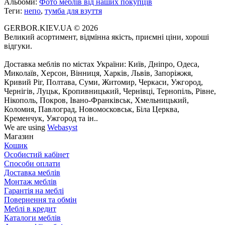
Альбоми:
Фото меблів від наших покупців
Теги:
непо
,
тумба для взуття
GERBOR.KIEV.UA
© 2026
Великий асортимент, відмінна якість, приємні ціни, хороші
відгуки.
Доставка меблів по містах України: Київ, Дніпро, Одеса,
Миколаїв, Херсон, Вінниця, Харків, Львів, Запоріжжя,
Кривий Ріг, Полтава, Суми, Житомир, Черкаси, Ужгород,
Чернігів, Луцьк, Кропивницький, Чернівці, Тернопіль, Рівне,
Нікополь, Покров, Івано-Франківськ, Хмельницький,
Коломия, Павлоград, Новомосковськ, Біла Церква,
Кременчук, Ужгород та ін..
We are using
Webasyst
Магазин
Кошик
Особистий кабінет
Способи оплати
Доставка меблів
Монтаж меблів
Гарантія на меблі
Повернення та обмін
Меблі в кредит
Каталоги меблів