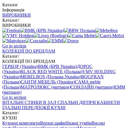
Каталог
Інформація
ВИРОБНИКИ
Каталог
/
ВИРОБНИКИ
Go to section
КОЛЕКЦІЇ ПО БРЕНДАМ
Каталог
/
КОЛЕКЦІЇ ПО БРЕНДАМ
ГЕРБОР (Україна)
ВМК (БРВ Україна)
ДОРОС
(Україна)
BLACK RED WHITE (Польща)
VMV HOLDING
(Україна)
MEBELBOS (Польща-Україна)
BOGFRAN
(Польща)
САНТИ МЕБЕЛЬ (Україна)
CAMA meble
(Польща)
МАТРОЛЮКС (матраци)
СОНЛАЙН (матраци)
EMM
(матраци)
Go to section
ВIТАЛЬНI
СТІНКИ В ЗАЛ
СПАЛЬНІ
ДИТЯЧІ
КАБІНЕТИ
ЇДАЛЬНI
ПЕРЕДПОКІЇ
КУХНІ
Каталог
/
КУХНІ
Кухонні комплекти
Верхні шафи
Нижні тумби
Високі