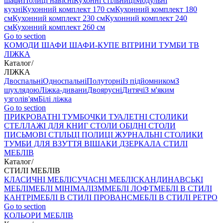
шафи
Полиці навісні
Кухонні стільниці
Модульні
кухні
Кухонний комплект 170 см
Кухонний комплект 180
см
Кухонний комплект 230 см
Кухонний комплект 240
см
Кухонний комплект 260 см
Go to section
КОМОДИ
ШАФИ
ШАФИ-КУПЕ
ВІТРИНИ
ТУМБИ ТВ
ЛІЖКА
Каталог
/
ЛІЖКА
Двоспальні
Односпальні
Полуторні
Із підйомником
З
шухлядою
Ліжка-дивани
Двоярусні
Дитячі
З м'яким
узголів'ям
Білі ліжка
Go to section
ПРИКРОВАТНІ ТУМБОЧКИ
ТУАЛЕТНІ СТОЛИКИ
СТЕЛЛАЖІ ДЛЯ КНИГ
СТОЛИ ОБІДНІ
СТОЛИ
ПИСЬМОВІ
СТІЛЬЦI
ПОЛИЦІ
ЖУРНАЛЬНІ СТОЛИКИ
ТУМБИ ДЛЯ ВЗУТТЯ
ВІШАКИ
ДЗЕРКАЛА
СТИЛІ
МЕБЛІВ
Каталог
/
СТИЛІ МЕБЛІВ
КЛАСИЧНІ МЕБЛІ
СУЧАСНІ МЕБЛІ
СКАНДИНАВСЬКІ
МЕБЛІ
МЕБЛІ МІНІМАЛІЗМ
МЕБЛІ ЛОФТ
МЕБЛІ В СТИЛІ
КАНТРІ
МЕБЛІ В СТИЛІ ПРОВАНС
МЕБЛІ В СТИЛІ РЕТРО
Go to section
КОЛЬОРИ МЕБЛІВ