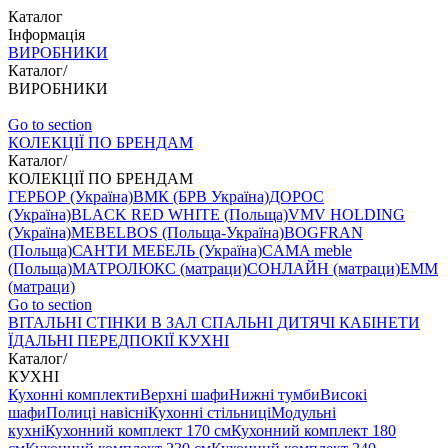
Каталог
Інформація
ВИРОБНИКИ
Каталог
/
ВИРОБНИКИ
Go to section
КОЛЕКЦІЇ ПО БРЕНДАМ
Каталог
/
КОЛЕКЦІЇ ПО БРЕНДАМ
ГЕРБОР (Україна)
ВМК (БРВ Україна)
ДОРОС
(Україна)
BLACK RED WHITE (Польща)
VMV HOLDING
(Україна)
MEBELBOS (Польща-Україна)
BOGFRAN
(Польща)
САНТИ МЕБЕЛЬ (Україна)
CAMA meble
(Польща)
МАТРОЛЮКС (матраци)
СОНЛАЙН (матраци)
EMM
(матраци)
Go to section
ВIТАЛЬНI
СТІНКИ В ЗАЛ
СПАЛЬНІ
ДИТЯЧІ
КАБІНЕТИ
ЇДАЛЬНI
ПЕРЕДПОКІЇ
КУХНІ
Каталог
/
КУХНІ
Кухонні комплекти
Верхні шафи
Нижні тумби
Високі
шафи
Полиці навісні
Кухонні стільниці
Модульні
кухні
Кухонний комплект 170 см
Кухонний комплект 180