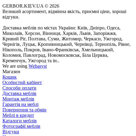
GERBOR.KIEV.UA
© 2026
Великий асортимент, відмінна якість, приємні ціни, хороші
відгуки.
Доставка меблів по містах України: Київ, Дніпро, Одеса,
Миколаїв, Херсон, Вінниця, Харків, Львів, Запоріжжя,
Кривий Ріг, Полтава, Суми, Житомир, Черкаси, Ужгород,
Чернігів, Луцьк, Кропивницький, Чернівці, Тернопіль, Рівне,
Нікополь, Покров, Івано-Франківськ, Хмельницький,
Коломия, Павлоград, Новомосковськ, Біла Церква,
Кременчук, Ужгород та ін..
We are using
Webasyst
Магазин
Кошик
Особистий кабінет
Способи оплати
Доставка меблів
Монтаж меблів
Гарантія на меблі
Повернення та обмін
Меблі в кредит
Каталоги меблів
Фотографії меблів
Відгуки