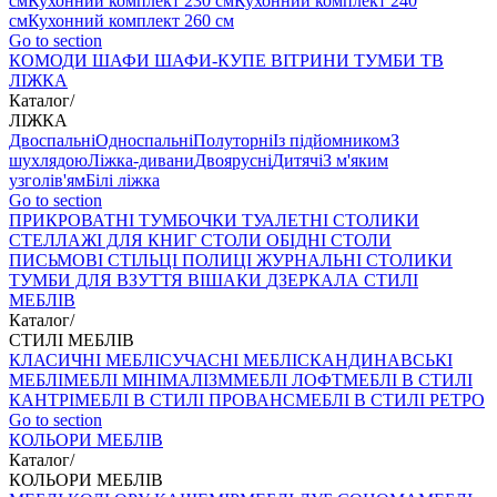
см
Кухонний комплект 230 см
Кухонний комплект 240
см
Кухонний комплект 260 см
Go to section
КОМОДИ
ШАФИ
ШАФИ-КУПЕ
ВІТРИНИ
ТУМБИ ТВ
ЛІЖКА
Каталог
/
ЛІЖКА
Двоспальні
Односпальні
Полуторні
Із підйомником
З
шухлядою
Ліжка-дивани
Двоярусні
Дитячі
З м'яким
узголів'ям
Білі ліжка
Go to section
ПРИКРОВАТНІ ТУМБОЧКИ
ТУАЛЕТНІ СТОЛИКИ
СТЕЛЛАЖІ ДЛЯ КНИГ
СТОЛИ ОБІДНІ
СТОЛИ
ПИСЬМОВІ
СТІЛЬЦI
ПОЛИЦІ
ЖУРНАЛЬНІ СТОЛИКИ
ТУМБИ ДЛЯ ВЗУТТЯ
ВІШАКИ
ДЗЕРКАЛА
СТИЛІ
МЕБЛІВ
Каталог
/
СТИЛІ МЕБЛІВ
КЛАСИЧНІ МЕБЛІ
СУЧАСНІ МЕБЛІ
СКАНДИНАВСЬКІ
МЕБЛІ
МЕБЛІ МІНІМАЛІЗМ
МЕБЛІ ЛОФТ
МЕБЛІ В СТИЛІ
КАНТРІ
МЕБЛІ В СТИЛІ ПРОВАНС
МЕБЛІ В СТИЛІ РЕТРО
Go to section
КОЛЬОРИ МЕБЛІВ
Каталог
/
КОЛЬОРИ МЕБЛІВ