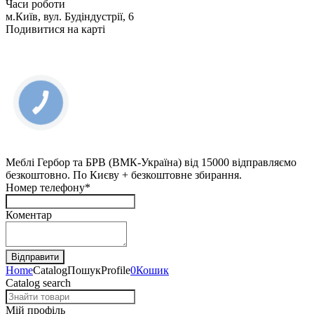
Часи роботи
м.Київ, вул. Будіндустрії, 6
Подивитися на карті
КНОПКА
ЗВ'ЯЗКУ
Меблі Гербор та БРВ (ВМК-Україна) від 15000 відправляємо
безкоштовно. По Києву + безкоштовне збирання.
Номер телефону*
Коментар
Home
Catalog
Пошук
Profile
0
Кошик
Catalog search
Мій профіль