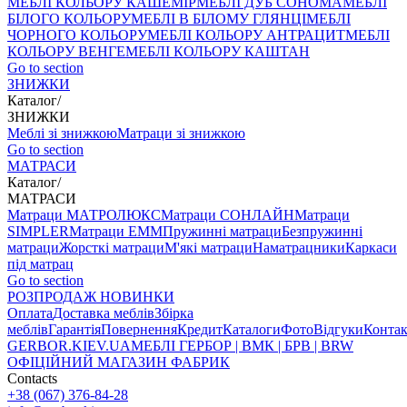
МЕБЛІ КОЛЬОРУ КАШЕМІР
МЕБЛІ ДУБ СОНОМА
МЕБЛІ
БІЛОГО КОЛЬОРУ
МЕБЛІ В БІЛОМУ ГЛЯНЦІ
МЕБЛІ
ЧОРНОГО КОЛЬОРУ
МЕБЛІ КОЛЬОРУ АНТРАЦИТ
МЕБЛІ
КОЛЬОРУ ВЕНГЕ
МЕБЛІ КОЛЬОРУ КАШТАН
Go to section
ЗНИЖКИ
Каталог
/
ЗНИЖКИ
Меблі зі знижкою
Матраци зі знижкою
Go to section
МАТРАСИ
Каталог
/
МАТРАСИ
Матраци МАТРОЛЮКС
Матраци СОНЛАЙН
Матраци
SIMPLER
Матраци ЕММ
Пружинні матраци
Безпружинні
матраци
Жорсткі матраци
М'які матраци
Наматрацники
Каркаси
під матрац
Go to section
РОЗПРОДАЖ
НОВИНКИ
Оплата
Доставка меблів
Збірка
меблів
Гарантія
Повернення
Кредит
Каталоги
Фото
Відгуки
Конта
GERBOR
.KIEV.UA
МЕБЛI ГЕРБОР | ВМК | БРВ | BRW
ОФІЦІЙНИЙ МАГАЗИН ФАБРИК
Contacts
+38 (067) 376-84-28